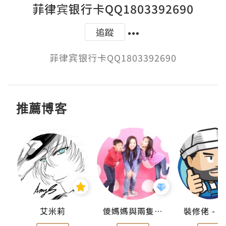
菲律宾银行卡QQ1803392690
追蹤
菲律宾银行卡QQ1803392690
推薦博客
點滴
艾米莉
儍媽媽與兩隻小魔怪之家