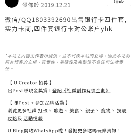
追蹤
發佈於 2019.12.21
微信/QQ1803392690出售银行卡四件套,
实力卡商,四件套银行卡对公账户yhk
*本站之內容由作者所提供，並不代表本站的立場。因此本站對
所有博客的立場、真實性、準確性及完整性不負任何法律責
任。
【 U Creator 招募 】
出Post賺現金獎賞 l
登記《社群創作有價企劃》
【 睇Post + 參加品牌活動 】
瀏覽更多社群
打卡
丶
旅遊
丶
美食
丶
親子
丶
寵物
丶
扮靚
攻略
及
活動情報
U Blog開咗WhatsApp啦！發掘更多吃喝玩樂資訊！