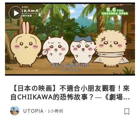
【日本の映画】不適合小朋友觀看！來
自CHIIKAWA的恐怖故事？—《劇場版
CHIIKAWA 人魚島的秘密》
UTOPIA
1小時前