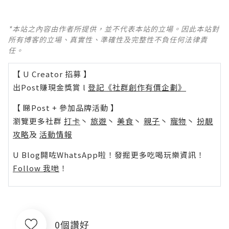
*本站之內容由作者所提供，並不代表本站的立場。因此本站對
所有博客的立場、真實性、準確性及完整性不負任何法律責
任。
【 U Creator 招募 】
出Post賺現金獎賞 l
登記《社群創作有價企劃》
【 睇Post + 參加品牌活動 】
瀏覽更多社群
打卡
丶
旅遊
丶
美食
丶
親子
丶
寵物
丶
扮靚
攻略
及
活動情報
U Blog開咗WhatsApp啦！發掘更多吃喝玩樂資訊！
Follow 我哋
！
0個讚好