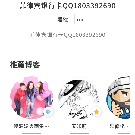
菲律宾银行卡QQ1803392690
追蹤
菲律宾银行卡QQ1803392690
推薦博客
點滴
儍媽媽與兩隻小魔怪之家
艾米莉