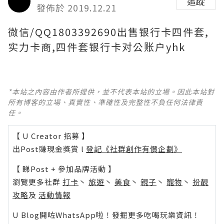
追蹤
發佈於 2019.12.21
微信/QQ1803392690出售银行卡四件套,
实力卡商,四件套银行卡对公账户yhk
*本站之內容由作者所提供，並不代表本站的立場。因此本站對
所有博客的立場、真實性、準確性及完整性不負任何法律責
任。
【 U Creator 招募 】
出Post賺現金獎賞 l
登記《社群創作有價企劃》
【 睇Post + 參加品牌活動 】
瀏覽更多社群
打卡
丶
旅遊
丶
美食
丶
親子
丶
寵物
丶
扮靚
攻略
及
活動情報
U Blog開咗WhatsApp啦！發掘更多吃喝玩樂資訊！