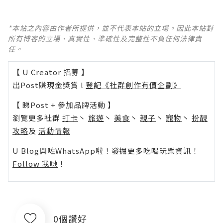
*本站之內容由作者所提供，並不代表本站的立場。因此本站對
所有博客的立場、真實性、準確性及完整性不負任何法律責
任。
【 U Creator 招募 】
出Post賺現金獎賞 l
登記《社群創作有價企劃》
【 睇Post + 參加品牌活動 】
瀏覽更多社群
打卡
丶
旅遊
丶
美食
丶
親子
丶
寵物
丶
扮靚
攻略
及
活動情報
U Blog開咗WhatsApp啦！發掘更多吃喝玩樂資訊！
Follow 我哋
！
0個讚好