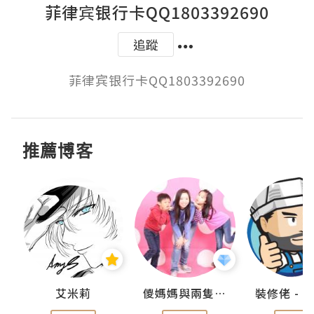
菲律宾银行卡QQ1803392690
追蹤
菲律宾银行卡QQ1803392690
推薦博客
點滴
艾米莉
儍媽媽與兩隻小魔怪之家