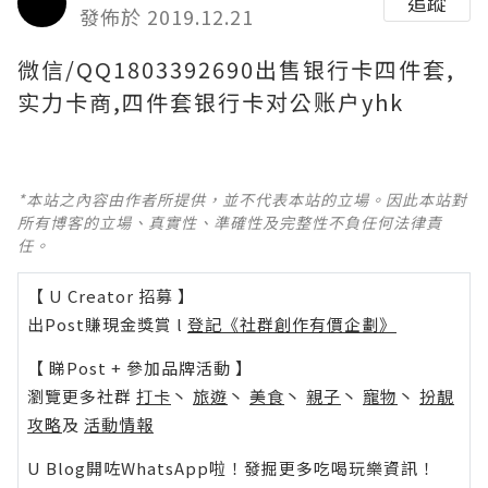
追蹤
發佈於 2019.12.21
微信/QQ1803392690出售银行卡四件套,
实力卡商,四件套银行卡对公账户yhk
*本站之內容由作者所提供，並不代表本站的立場。因此本站對
所有博客的立場、真實性、準確性及完整性不負任何法律責
任。
【 U Creator 招募 】
出Post賺現金獎賞 l
登記《社群創作有價企劃》
【 睇Post + 參加品牌活動 】
瀏覽更多社群
打卡
丶
旅遊
丶
美食
丶
親子
丶
寵物
丶
扮靚
攻略
及
活動情報
U Blog開咗WhatsApp啦！發掘更多吃喝玩樂資訊！