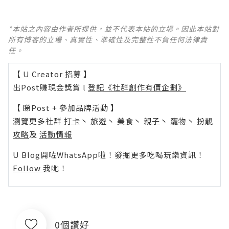
*本站之內容由作者所提供，並不代表本站的立場。因此本站對
所有博客的立場、真實性、準確性及完整性不負任何法律責
任。
【 U Creator 招募 】
出Post賺現金獎賞 l
登記《社群創作有價企劃》
【 睇Post + 參加品牌活動 】
瀏覽更多社群
打卡
丶
旅遊
丶
美食
丶
親子
丶
寵物
丶
扮靚
攻略
及
活動情報
U Blog開咗WhatsApp啦！發掘更多吃喝玩樂資訊！
Follow 我哋
！
0個讚好