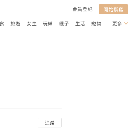
會員登記
開始撰寫
食
旅遊
女生
玩樂
親子
生活
寵物
行山
更多
打卡
追蹤