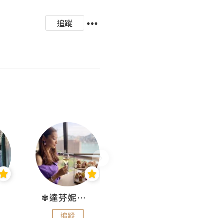
追蹤
✾達芬妮•愛孩子•愛生活✾
wendysugar享受生活gogogo
追蹤
追蹤