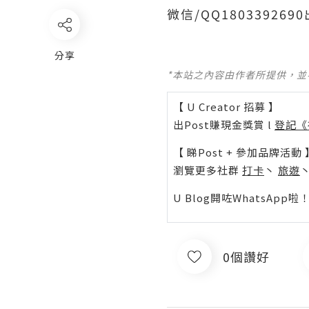
微信/QQ1803392
分享
*本站之內容由作者所提供，
【 U Creator 招募 】
出Post賺現金獎賞 l
登記《
【 睇Post + 參加品牌活動 
瀏覽更多社群
打卡
丶
旅遊
U Blog開咗WhatsAp
0個讚好