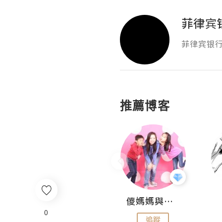
菲律宾银
菲律宾银行卡
推薦博客
Hahakelly的生活點滴
儍媽媽與兩隻小魔怪之家
0
追蹤
追蹤