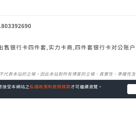
03392690
690出售银行卡四件套,实力卡商,四件套银行卡对公账户
並不代表本站的立場。因此本站對所有博客的立場、真實性、準確性
您同意接受本網站之
私隱政策和使用條款
才可繼續瀏覽。
社群創作有價企劃》
】
丶
美食
丶
親子
丶
寵物
丶
扮靚攻略
及
活動情報
p啦！發掘更多吃喝玩樂資訊！
Follow 我哋
！