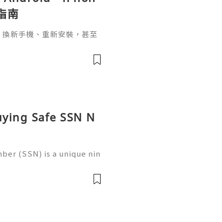
指南
pp、換新手機、重新安裝，甚至
，介面突然變成英文，這種情況其實
uying Safe SSN N
ber (SSN) is a unique nin
 in the United States for
 records, taxation, and g