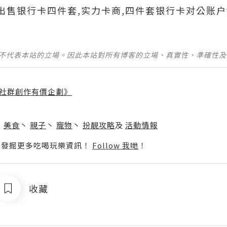
690出售银行卡四件套,实力卡商,四件套银行卡对公账户
並不代表本站的立場。因此本站對所有博客的立場、真實性、準確性
社群創作有價企劃》
】
丶
美食
丶
親子
丶
寵物
丶
扮靚攻略
及
活動情報
p啦！發掘更多吃喝玩樂資訊！
Follow 我哋
！
收藏