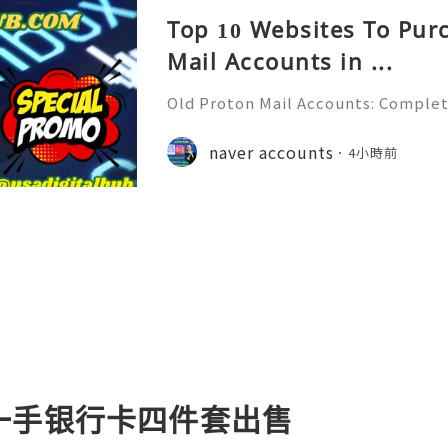
Top 10 Websites To Pur
Mail Accounts in ...
Old Proton Mail Accounts: Complet
ity, Features & Best Practices (202
liable 24/7 Customer Support 💫💎
naver accounts
4小時前
06) 541-7768 💫💎💲💫🌐✨💎Telegra
一手银行卡四件套出售