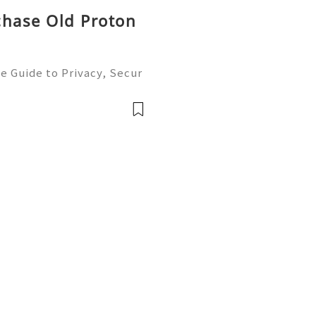
chase Old Proton
e Guide to Privacy, Secur
6) 💫💎💲💫🌐✨💎Fast & Re
💲💫🌐✨💎WhatsApp :+1 (5
m: @usadig