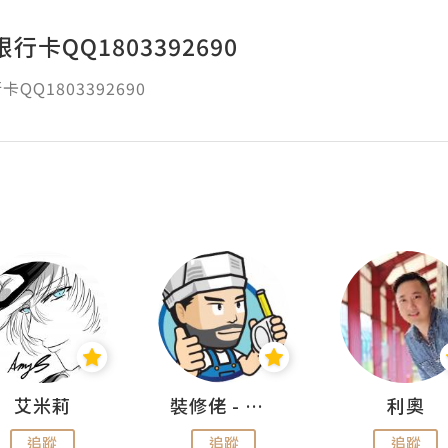
行卡QQ1803392690
QQ1803392690
艾米莉
裝修佬 - 香港一站式網上裝修平台
利奧
追蹤
追蹤
追蹤