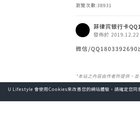
瀏覽次數:38931
菲律宾银行卡QQ18
發佈於 2019.12.22
微信/QQ1803392
*本站之內容由作者所提供，
U Lifestyle 會使用Cookies來改善您的網站體驗，請確定
【 U Creator 招募 】
出Post賺現金獎賞 l
登記《
【 睇Post + 參加品牌活動 
瀏覽更多社群
打卡
丶
旅遊
U Blog開咗WhatsAp