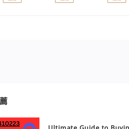
薦
Ultimate Guide to Buyi