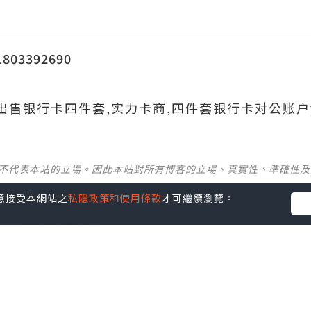
03392690
690出售银行卡四件套,实力卡商,四件套银行卡对公账户
並不代表本站的立場。因此本站對所有博客的立場、真實性、準確性
您同意接受本網站之
私隱政策和使用條款
才可繼續瀏覽。
社群創作有價企劃》
】
丶
美食
丶
親子
丶
寵物
丶
扮靚攻略
及
活動情報
p啦！發掘更多吃喝玩樂資訊！
Follow 我哋
！