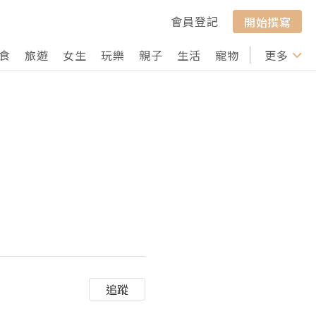
會員登記
開始撰寫
食
旅遊
女生
玩樂
親子
生活
寵物
行山
更多
打卡
追蹤