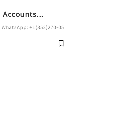
 Accounts...
 WhatsApp: +1(352)270-05
ail.com Google’s spam fi
on of sending domains and