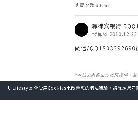
瀏覽次數:39060
菲律宾银行卡QQ18
發佈於 2019.12.22
微信/QQ1803392
*本站之內容由作者所提供，
U Lifestyle 會使用Cookies來改善您的網站體驗，請確定
【 U Creator 招募 】
出Post賺現金獎賞 l
登記《
【 睇Post + 參加品牌活動 
瀏覽更多社群
打卡
丶
旅遊
U Blog開咗WhatsAp