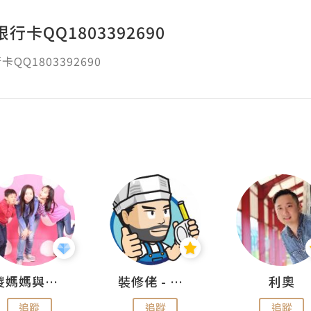
行卡QQ1803392690
QQ1803392690
儍媽媽與兩隻小魔怪之家
裝修佬 - 香港一站式網上裝修平台
利奧
追蹤
追蹤
追蹤