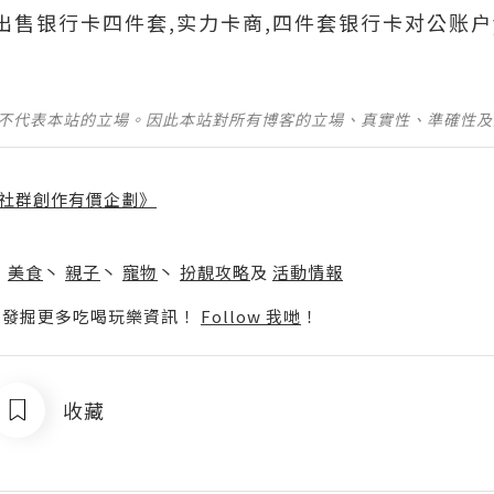
690出售银行卡四件套,实力卡商,四件套银行卡对公账户
並不代表本站的立場。因此本站對所有博客的立場、真實性、準確性
社群創作有價企劃》
】
丶
美食
丶
親子
丶
寵物
丶
扮靚攻略
及
活動情報
p啦！發掘更多吃喝玩樂資訊！
Follow 我哋
！
收藏