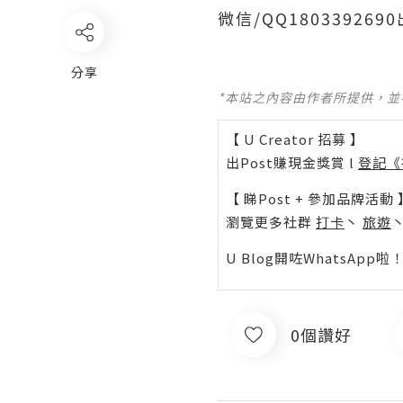
微信/QQ1803392
分享
*本站之內容由作者所提供，
【 U Creator 招募 】
出Post賺現金獎賞 l
登記《
【 睇Post + 參加品牌活動 
瀏覽更多社群
打卡
丶
旅遊
U Blog開咗WhatsAp
0個讚好