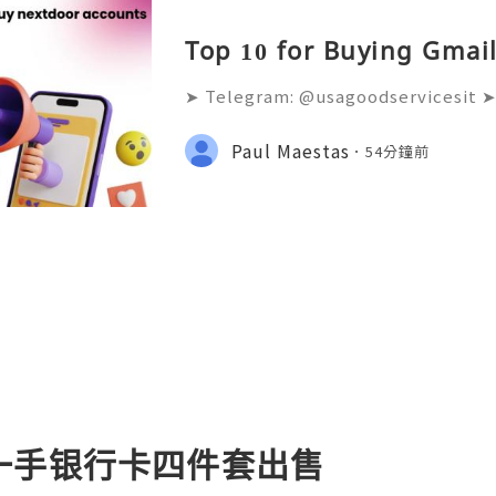
Top 10 for Buying Gmail
➤ Telegram: @usagoodservicesit ➤
68 ➤ Email: usagoodservicesit@gm
lters analyze the age and reputati
Paul Maestas
54分鐘前
accounts. Fresh accounts sen
一手银行卡四件套出售