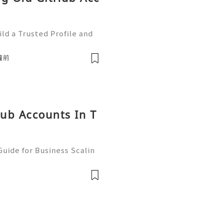
ld a Trusted Profile and
tHub is one of the worl
e development and collabo
鐘前
hub Accounts In T
uide for Business Scalin
: @usagoodservicesit ➤ W
: usagoodservicesit@gmai