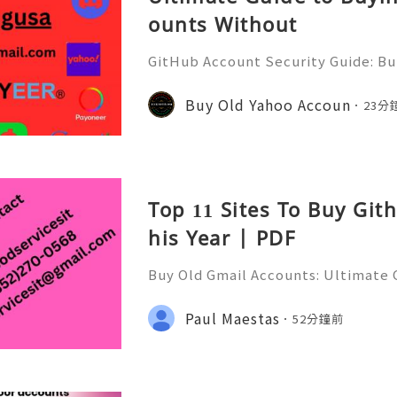
ounts Without
GitHub Account Security Guide: Bui
Protect Your Developer Identity Gi
d's leading platforms for softwar
Buy Old Yahoo Accoun
23分
ration. Millions of develo
Top 11 Sites To Buy Git
his Year | PDF
Buy Old Gmail Accounts: Ultimate G
g & Marketing Success ➤ Telegram
hatsApp: +1(352)270-0568 ➤ Email
Paul Maestas
52分鐘前
l.co Meta Description: Looking