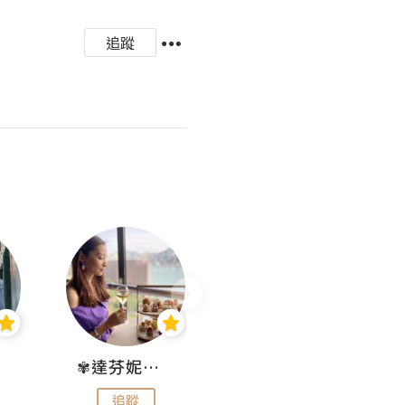
追蹤
✾達芬妮•愛孩子•愛生活✾
wendysugar享受生活gogogo
追蹤
追蹤