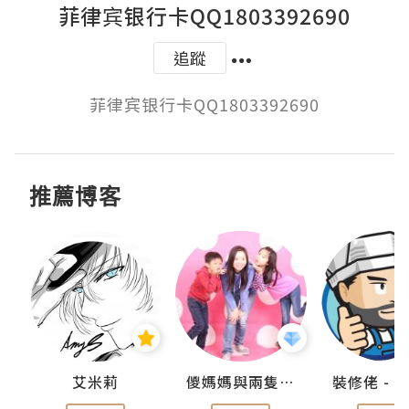
菲律宾银行卡QQ1803392690
追蹤
菲律宾银行卡QQ1803392690
推薦博客
點滴
艾米莉
儍媽媽與兩隻小魔怪之家