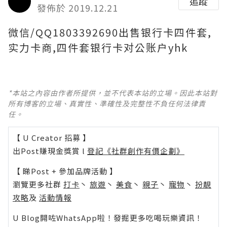
追蹤
發佈於 2019.12.21
微信/QQ1803392690出售银行卡四件套,
实力卡商,四件套银行卡对公账户yhk
*本站之內容由作者所提供，並不代表本站的立場。因此本站對
所有博客的立場、真實性、準確性及完整性不負任何法律責
任。
【 U Creator 招募 】
出Post賺現金獎賞 l
登記《社群創作有價企劃》
【 睇Post + 參加品牌活動 】
瀏覽更多社群
打卡
丶
旅遊
丶
美食
丶
親子
丶
寵物
丶
扮靚
攻略
及
活動情報
U Blog開咗WhatsApp啦！發掘更多吃喝玩樂資訊！