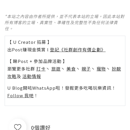
*本站之內容由作者所提供，並不代表本站的立場。因此本站對
所有博客的立場、真實性、準確性及完整性不負任何法律責
任。
【 U Creator 招募 】
出Post賺現金獎賞 l
登記《社群創作有價企劃》
【 睇Post + 參加品牌活動 】
瀏覽更多社群
打卡
丶
旅遊
丶
美食
丶
親子
丶
寵物
丶
扮靚
攻略
及
活動情報
U Blog開咗WhatsApp啦！發掘更多吃喝玩樂資訊！
Follow 我哋
！
0個讚好