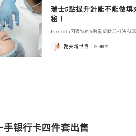
瑞士5點提升針能不能做填
秘！
Profhilo因獨特的5點重塑臉部打法
升針。在世界範圍內收穫了不少好口碑
麼？它有什麼效果？瑞士5點提升針有
愛美新世界
2小時前
位就能得到清晰的答案。1.生物重塑的
依託物理專利NAHYCO技術生產的高
劑BDDE，安全性高、副作用少，還擁
濃度，單支含有64mg
一手银行卡四件套出售