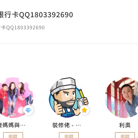
行卡QQ1803392690
QQ1803392690
儍媽媽與兩隻小魔怪之家
裝修佬 - 香港一站式網上裝修平台
利奧
追蹤
追蹤
追蹤