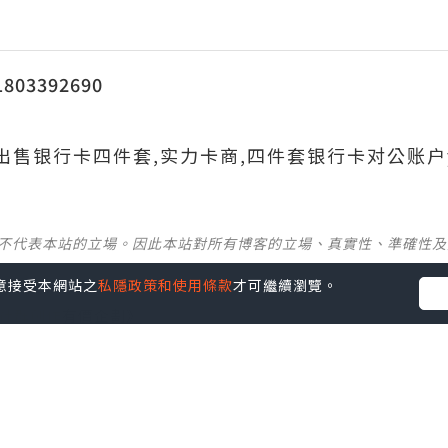
03392690
690出售银行卡四件套,实力卡商,四件套银行卡对公账户
並不代表本站的立場。因此本站對所有博客的立場、真實性、準確性
您同意接受本網站之
私隱政策和使用條款
才可繼續瀏覽。
社群創作有價企劃》
】
丶
美食
丶
親子
丶
寵物
丶
扮靚攻略
及
活動情報
p啦！發掘更多吃喝玩樂資訊！
Follow 我哋
！