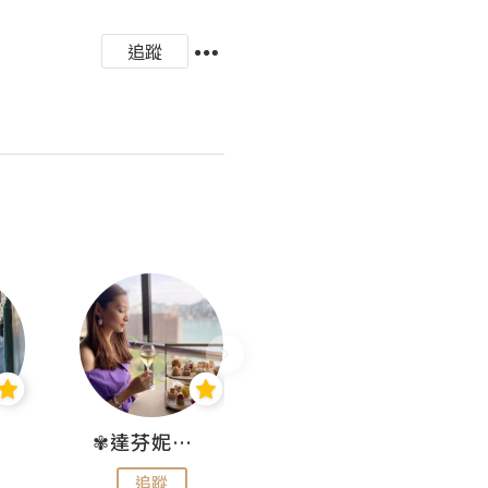
追蹤
✾達芬妮•愛孩子•愛生活✾
wendysugar享受生活gogogo
追蹤
追蹤