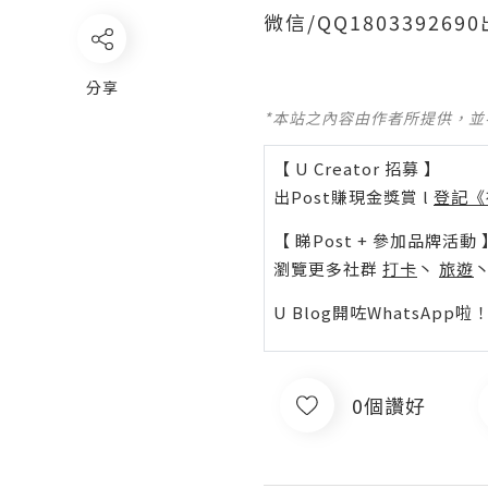
微信/QQ1803392
分享
*本站之內容由作者所提供，
【 U Creator 招募 】
出Post賺現金獎賞 l
登記《
【 睇Post + 參加品牌活動 
瀏覽更多社群
打卡
丶
旅遊
U Blog開咗WhatsAp
0個讚好