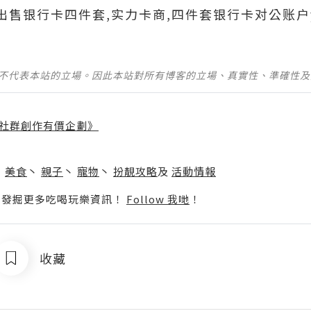
690出售银行卡四件套,实力卡商,四件套银行卡对公账户
並不代表本站的立場。因此本站對所有博客的立場、真實性、準確性
社群創作有價企劃》
】
丶
美食
丶
親子
丶
寵物
丶
扮靚攻略
及
活動情報
p啦！發掘更多吃喝玩樂資訊！
Follow 我哋
！
收藏