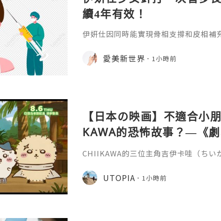
續4年有效！
伊妍仕因同時能實現骨相支撐和皮相補
緊致有彈性的年輕面容，所以又稱為少
非永久，伊妍仕少女針打一次管多長時
愛美新世界
1小時前
分邏輯和不同劑型的差異說起。1.區別
和僅做表層修飾填充、吸收後就快速恢
妍仕Ellansé為再生材料的膠原蛋白
重成分的協同作用：CMC凝膠載體
【日本の映画】不適合小朋友
KAWA的恐怖故事？—《劇場版
魚島的秘密》
CHIIKAWA的三位主角吉伊卡哇（ち
兔兔（ウサギ）的外型都非常可愛，是
關？《劇場版 CHIIKAWA 人魚島的
UTOPIA
1小時前
島のひみつ）講述兔兔在草地上休息的
請他們到特別的島嶼，只要在島上完成簡
倍報酬，更有免費的限定拉麵與甜品，
的內容有點奇怪，不過最後還