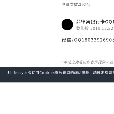
瀏覽次數:39245
菲律宾银行卡QQ18
發佈於 2019.12.22
微信/QQ1803392
*本站之內容由作者所提供，
U Lifestyle 會使用Cookies來改善您的網站體驗，請確定
【 U Creator 招募 】
出Post賺現金獎賞 l
登記《
【 睇Post + 參加品牌活動 
瀏覽更多社群
打卡
丶
旅遊
U Blog開咗WhatsAp