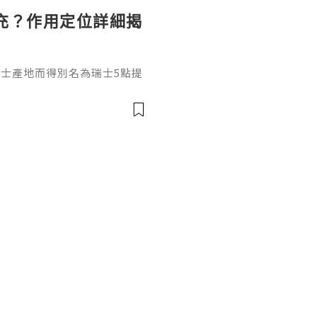
充？作用定位詳細揭
和瑞士產地而得別名為瑞士5點提
，在打之前先來瞭解它是什
填充效果嗎？結合它的產品定
獨特作用邏輯瑞士5點提升針是
純度透明質酸，不含化學交聯試
有目前市場上頂尖的透明質酸