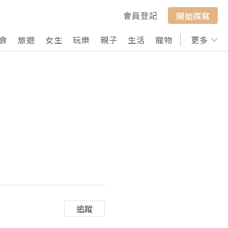
會員登記
開始撰寫
食
旅遊
女生
玩樂
親子
生活
寵物
行山
更多
打卡
追蹤