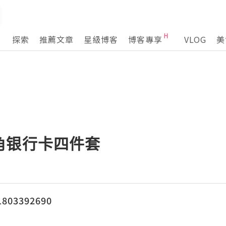
探索
推薦文章
星級博客
博客專享
VLOG
美
角银行卡四件套
03392690