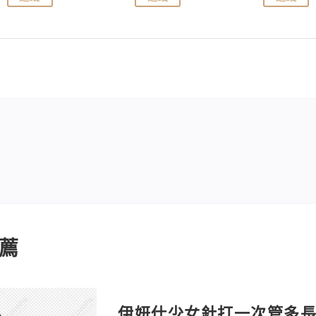
薦
伊妍仕少女針打一次管多