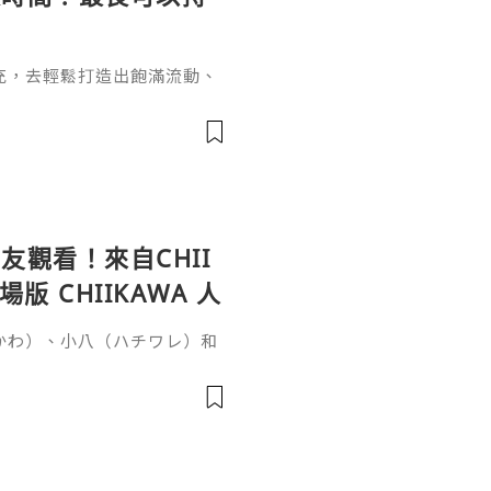
充，去輕鬆打造出飽滿流動、
女針。打針能長效維持效果卻
間？這個問題要從它的核心成
於普通玻尿酸的長效再生邏輯
復原樣的普通玻尿酸不同，伊
增生劑，少女針的長效性來自雙
觀看！來自CHII
 CHIIKAWA 人
いかわ）、小八（ハチワレ）和
否很難想像會與恐怖故事有
秘密》（映画ちいかわ 人魚の
時候，突然收到一張傳單，邀
單的討伐任務就能獲得100
雖然水獺（ラッコ）覺得傳單