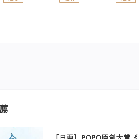
薦
［日更］POPO原創大賞