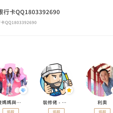
行卡QQ1803392690
QQ1803392690
儍媽媽與兩隻小魔怪之家
裝修佬 - 香港一站式網上裝修平台
利奧
追蹤
追蹤
追蹤