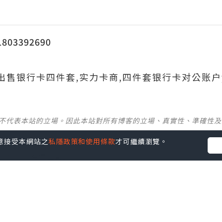
03392690
690出售银行卡四件套,实力卡商,四件套银行卡对公账户
並不代表本站的立場。因此本站對所有博客的立場、真實性、準確性
您同意接受本網站之
私隱政策和使用條款
才可繼續瀏覽。
社群創作有價企劃》
】
丶
美食
丶
親子
丶
寵物
丶
扮靚攻略
及
活動情報
p啦！發掘更多吃喝玩樂資訊！
Follow 我哋
！