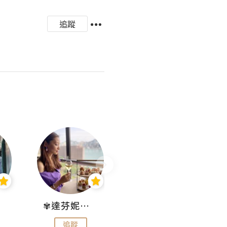
追蹤
✾達芬妮•愛孩子•愛生活✾
wendysugar享受生活gogogo
追蹤
追蹤