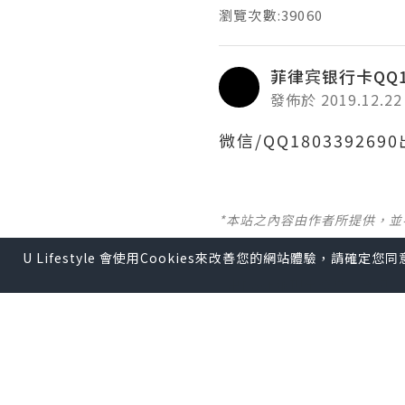
瀏覽次數:39060
菲律宾银行卡QQ18
發佈於 2019.12.22
微信/QQ1803392
*本站之內容由作者所提供，
U Lifestyle 會使用Cookies來改善您的網站體驗，請確定
【 U Creator 招募 】
出Post賺現金獎賞 l
登記《
【 睇Post + 參加品牌活動 
瀏覽更多社群
打卡
丶
旅遊
U Blog開咗WhatsAp