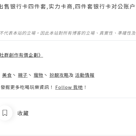
690出售银行卡四件套,实力卡商,四件套银行卡对公账户
並不代表本站的立場。因此本站對所有博客的立場、真實性、準確性
社群創作有價企劃》
】
丶
美食
丶
親子
丶
寵物
丶
扮靚攻略
及
活動情報
p啦！發掘更多吃喝玩樂資訊！
Follow 我哋
！
收藏