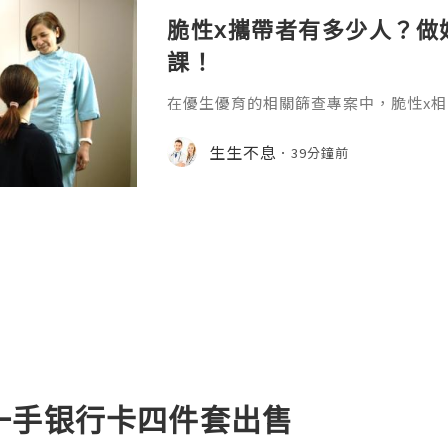
脆性x攜帶者有多少人？做
課！
在優生優育的相關篩查專案中，脆性x
庭的重視，作為導致遺傳性智力障礙和
因病，大多數人對脆性x染色體綜合征
生生不息
39分鐘前
少瞭解隱性攜帶者的群體體量，脆性x
認的流行病學數據就能得到清晰的答案。
性x染色體綜合征是x染色體上的一種遺
關行為問題，約99%的脆性x綜合征由
一手银行卡四件套出售