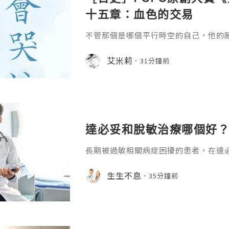
十五章：血色的交易
不管那個是哪個平行時空的自己，他的
艾米莉
31分鐘前
達必妥和脫敏治療哪個好？
長期被過敏相關病症困擾的患者，在達
糾結，二者都是臨床中不良反應少、多
式，卻很少有回復寫清它們的核心差異
生生不息
35分鐘前
通過分維度的清晰對比就能得到明確答
和脫敏治療哪個好？達必妥作為靶向生物
L-4）和白介素-13（IL-13）的活
症信號通路，快速減輕已出現的