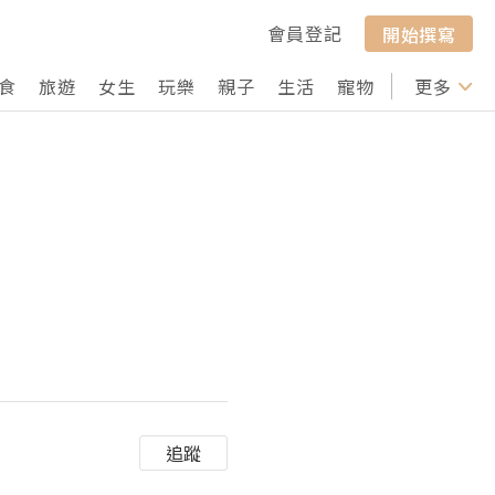
會員登記
開始撰寫
食
旅遊
女生
玩樂
親子
生活
寵物
行山
更多
打卡
追蹤