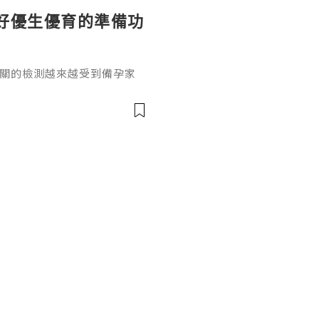
好優生優育的準備功
相關的檢測越來越受到備孕家
孤獨症譜系障礙最常見的單基
的患者規模有基礎認知，卻很
攜帶者有多少人？結合國際公
1.疾病基礎與攜帶者定義脆
傳異常，會引發智力障礙和相