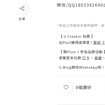
微信/QQ1803392
分享
*本站之內容由作者所提供，
【 U Creator 招募 】
出Post賺現金獎賞 l
登記《
【 睇Post + 參加品牌活動 
瀏覽更多社群
打卡
丶
旅遊
U Blog開咗WhatsAp
0個讚好