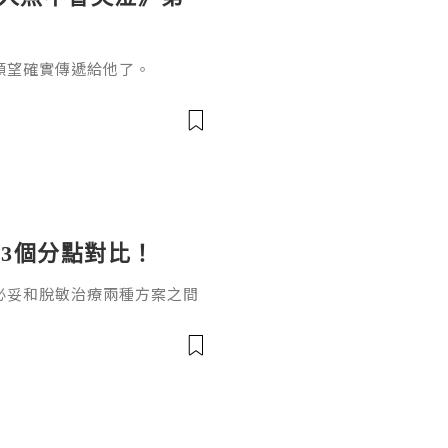
願望確實傳遞給他了。
3個分點對比！
必妥和脫敏治療兩種方案之間
數副作用可控的友好治療方
，達必妥和脫敏治療哪個好？
案。一、作用原理差異達必妥
製劑，通過抑制白介素-4（I
性，直接阻斷過敏反應中的關鍵炎