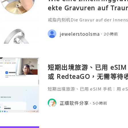
ekte Gravuren auf Trau
戒指内刻机Die Gravur auf der Innensei
ehr als nur eine technische Bearbei
iche Botschaft, die oft ein Datum
jewelerstoolsma
2小時前
nderen Satz oder ein Symb
短期出境旅游、已用 eSIM 
或 RedteaGO，无需等
码 + 通话短信”（如打车
短期出境旅游、已用 eSIM 手机：用 eSIM
络）：优先 RedteaGO
等待收货。需要“当地号码 + 通话短
络）：优先 RedteaGO（明确提供
正版软件分享
餐）。长
5小時前
公数字游民，或手机不支持 eSIM：用 
方便在不同国家切换号码与套餐 全球流量卡 ht
o.com/?c=q4apir8k