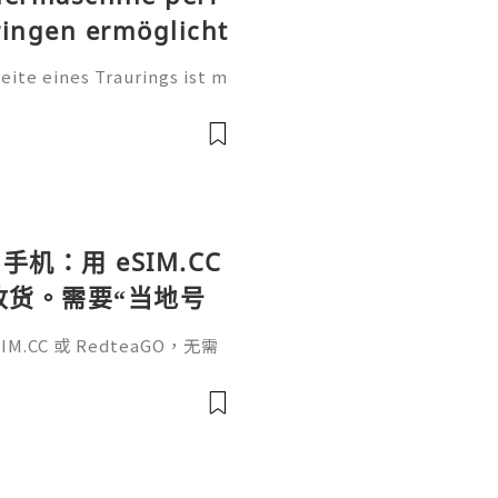
ringen ermöglicht
te eines Traurings ist m
tung. Sie ist eine persönl
, einen Namen, einen beso
手机：用 eSIM.CC
待收货。需要“当地号
、外卖、客户联
.CC 或 RedteaGO，无需
（明确提供通话短信套
信”（如打车、外卖、客户联
通话短信套餐）。长期多国移动办
Xesim，一次收货长期使用，
tps://esim.redteag