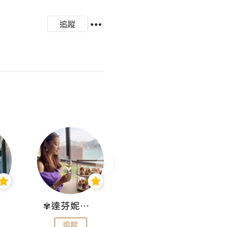
追蹤
✾達芬妮•愛孩子•愛生活✾
wendysugar享受生活gogogo
追蹤
追蹤