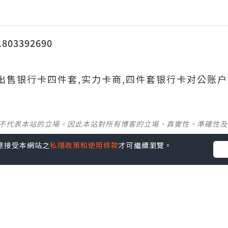
03392690
690出售银行卡四件套,实力卡商,四件套银行卡对公账户
並不代表本站的立場。因此本站對所有博客的立場、真實性、準確性
您同意接受本網站之
私隱政策和使用條款
才可繼續瀏覽。
社群創作有價企劃》
】
丶
美食
丶
親子
丶
寵物
丶
扮靚攻略
及
活動情報
p啦！發掘更多吃喝玩樂資訊！
Follow 我哋
！