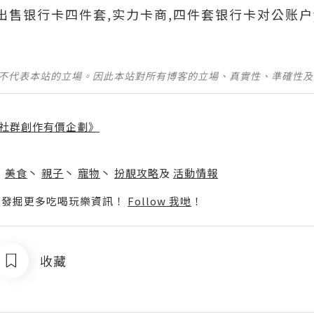
690出售银行卡四件套,实力卡商,四件套银行卡对公账户
並不代表本站的立場。因此本站對所有博客的立場、真實性、準確性
社群創作有價企劃》
】
丶
美食
丶
親子
丶
寵物
丶
扮靚攻略
及
活動情報
p啦！發掘更多吃喝玩樂資訊！
Follow 我哋
！
收藏