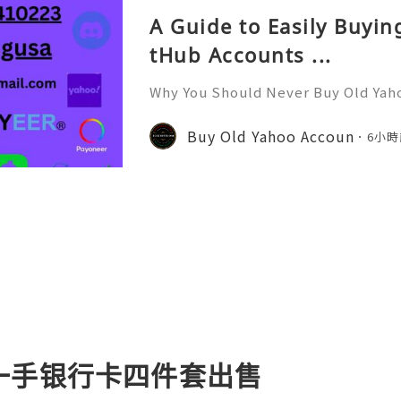
A Guide to Easily Buyi
tHub Accounts ...
Why You Should Never Buy Old Yah
ntinues to be used by millions of 
onal communication, business cor
Buy Old Yahoo Accoun
6小時
ccount recovery. Because of
一手银行卡四件套出售