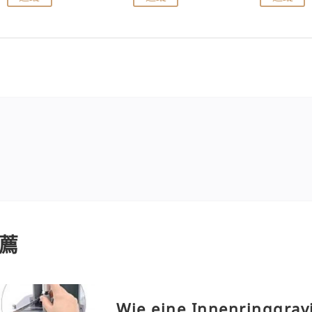
薦
Wie eine Innenringgrav