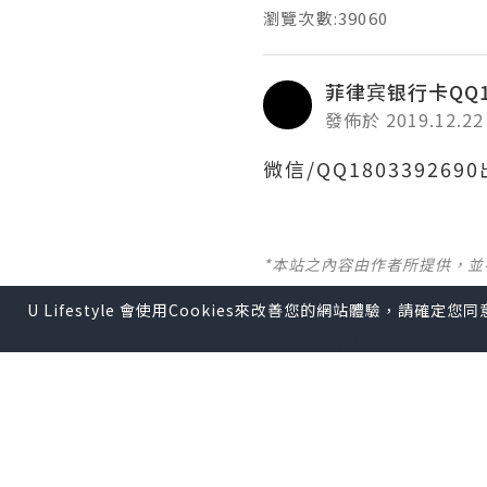
瀏覽次數:39060
菲律宾银行卡QQ18
發佈於 2019.12.22
微信/QQ1803392
*本站之內容由作者所提供，
U Lifestyle 會使用Cookies來改善您的網站體驗，請確定
【 U Creator 招募 】
出Post賺現金獎賞 l
登記《
【 睇Post + 參加品牌活動 
瀏覽更多社群
打卡
丶
旅遊
U Blog開咗WhatsAp