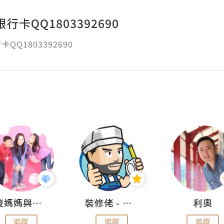
行卡QQ1803392690
QQ1803392690
儍媽媽與兩隻小魔怪之家
裝修佬 - 香港一站式網上裝修平台
利奧
追蹤
追蹤
追蹤