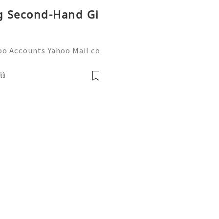
ng Second-Hand Gi
oo Accounts Yahoo Mail co
people worldwide for pers
respondence, and online a
前