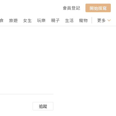
會員登記
開始撰寫
食
旅遊
女生
玩樂
親子
生活
寵物
行山
更多
打卡
追蹤