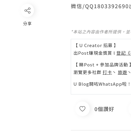
微信/QQ1803392
分享
*本站之內容由作者所提供，
【 U Creator 招募 】
出Post賺現金獎賞 l
登記《
【 睇Post + 參加品牌活動 
瀏覽更多社群
打卡
丶
旅遊
U Blog開咗WhatsAp
0個讚好