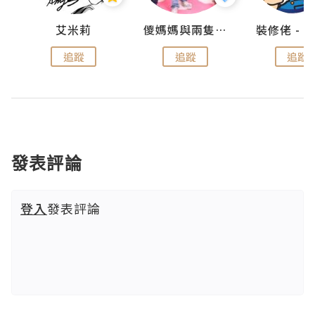
點滴
艾米莉
儍媽媽與兩隻小魔怪之家
追蹤
追蹤
追蹤
發表評論
登入
發表評論