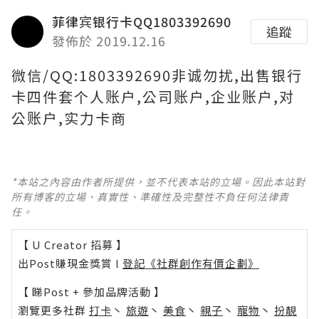
菲律宾银行卡QQ1803392690
追蹤
發佈於 2019.12.16
微信/QQ:1803392690非诚勿扰,出售银行
卡四件套个人账户,公司账户,企业账户,对
公账户,实力卡商
*本站之內容由作者所提供，並不代表本站的立場。因此本站對
所有博客的立場、真實性、準確性及完整性不負任何法律責
任。
【 U Creator 招募 】
出Post賺現金獎賞 l
登記《社群創作有價企劃》
【 睇Post + 參加品牌活動 】
瀏覽更多社群
打卡
丶
旅遊
丶
美食
丶
親子
丶
寵物
丶
扮靚