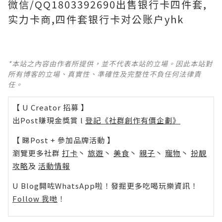
微信/QQ1803392690出售银行卡四件套,
实力卡商,四件套银行卡对公账户yhk
*本站之內容由作者所提供，並不代表本站的立場。因此本站對
所有博客的立場、真實性、準確性及完整性不負任何法律責
任。
【 U Creator 招募 】
出Post賺現金獎賞 l
登記《社群創作有價企劃》
【 睇Post + 參加品牌活動 】
瀏覽更多社群
打卡
丶
旅遊
丶
美食
丶
親子
丶
寵物
丶
扮靚
攻略
及
活動情報
U Blog開咗WhatsApp啦！發掘更多吃喝玩樂資訊！
Follow 我哋
！