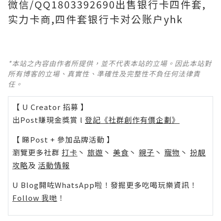
微信/QQ1803392690出售银行卡四件套,
实力卡商,四件套银行卡对公账户yhk
*本站之內容由作者所提供，並不代表本站的立場。因此本站對
所有博客的立場、真實性、準確性及完整性不負任何法律責
任。
【 U Creator 招募 】
出Post賺現金獎賞 l
登記《社群創作有價企劃》
【 睇Post + 參加品牌活動 】
瀏覽更多社群
打卡
丶
旅遊
丶
美食
丶
親子
丶
寵物
丶
扮靚
攻略
及
活動情報
U Blog開咗WhatsApp啦！發掘更多吃喝玩樂資訊！
Follow 我哋
！