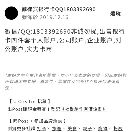
菲律宾银行卡QQ1803392690
追蹤
發佈於 2019.12.16
微信/QQ:1803392690非诚勿扰,出售银行
卡四件套个人账户,公司账户,企业账户,对
公账户,实力卡商
*本站之內容由作者所提供，並不代表本站的立場。因此本站對
所有博客的立場、真實性、準確性及完整性不負任何法律責
任。
【 U Creator 招募 】
出Post賺現金獎賞 l
登記《社群創作有價企劃》
【 睇Post + 參加品牌活動 】
瀏覽更多社群
打卡
丶
旅遊
丶
美食
丶
親子
丶
寵物
丶
扮靚