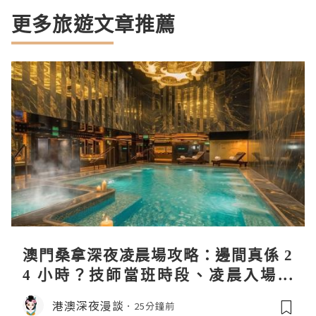
更多旅遊文章推薦
澳門桑拿深夜凌晨場攻略：邊間真係 2
4 小時？技師當班時段、凌晨入場流
程、過夜安排一次過講清
港澳深夜漫談
25分鐘前