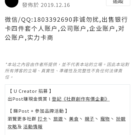
追蹤
發佈於 2019.12.16
微信/QQ:1803392690非诚勿扰,出售银行
卡四件套个人账户,公司账户,企业账户,对
公账户,实力卡商
*本站之內容由作者所提供，並不代表本站的立場。因此本站對
所有博客的立場、真實性、準確性及完整性不負任何法律責
任。
【 U Creator 招募 】
出Post賺現金獎賞 l
登記《社群創作有價企劃》
【 睇Post + 參加品牌活動 】
瀏覽更多社群
打卡
丶
旅遊
丶
美食
丶
親子
丶
寵物
丶
扮靚
攻略
及
活動情報