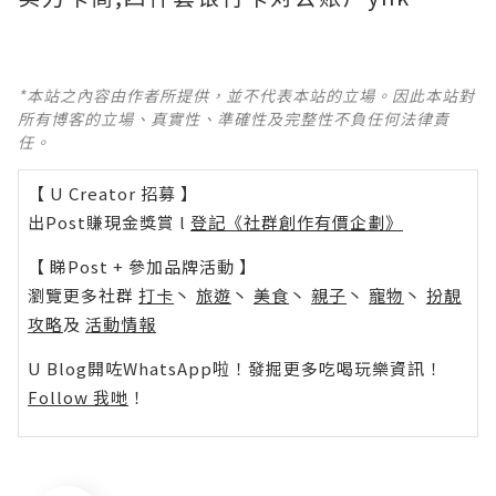
*本站之內容由作者所提供，並不代表本站的立場。因此本站對
所有博客的立場、真實性、準確性及完整性不負任何法律責
任。
【 U Creator 招募 】
出Post賺現金獎賞 l
登記《社群創作有價企劃》
【 睇Post + 參加品牌活動 】
瀏覽更多社群
打卡
丶
旅遊
丶
美食
丶
親子
丶
寵物
丶
扮靚
攻略
及
活動情報
U Blog開咗WhatsApp啦！發掘更多吃喝玩樂資訊！
Follow 我哋
！