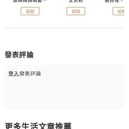
點滴
儍媽媽與兩隻小魔怪之家
艾米莉
追蹤
追蹤
追蹤
發表評論
登入
發表評論
更多生活文章推薦