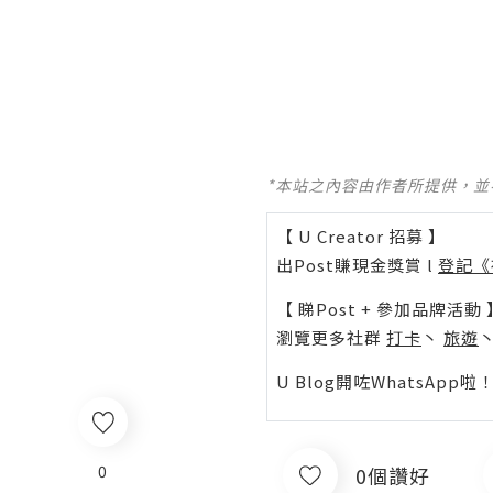
*本站之內容由作者所提供，
【 U Creator 招募 】
出Post賺現金獎賞 l
登記《
【 睇Post + 參加品牌活動 
瀏覽更多社群
打卡
丶
旅遊
U Blog開咗WhatsAp
0
0個讚好