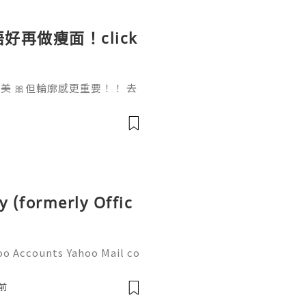
好再做瘦面！click
 🎀但輪廓感更重要！！ 去
做一次已經勁有效果！ Ohio
部機 ✨簡直係天衣無縫!
y (formerly Offic
oo Accounts Yahoo Mail co
people worldwide for pers
respondence, and online a
前