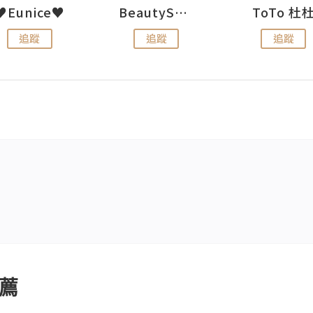
♥Eunice♥
BeautySearch
ToTo 杜
追蹤
追蹤
追蹤
薦