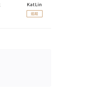
杜
KatLin
Missmiki 米奇小姐
追蹤
追蹤