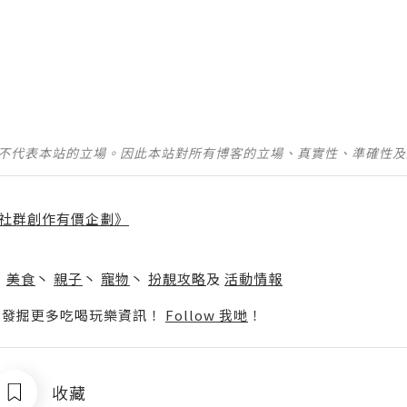
並不代表本站的立場。因此本站對所有博客的立場、真實性、準確性
社群創作有價企劃》
】
丶
美食
丶
親子
丶
寵物
丶
扮靚攻略
及
活動情報
p啦！發掘更多吃喝玩樂資訊！
Follow 我哋
！
收藏