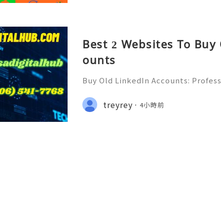
Best 2 Websites To Buy
ounts
Buy Old LinkedIn Accounts: Profess
rivacy Protection & Responsible
ide 2026) 💫💎💲💫🌐✨💎Fast & Rel
treyrey
4小時前
rt 💫💎💲💫🌐✨💎WhatsApp :+1 (506)