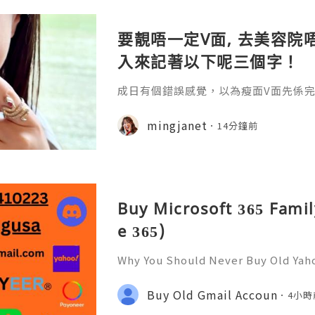
要靚唔一定V面, 去美容院唔
入來記著以下呢三個字！
成日有個錯誤感覺，以為瘦面V面先係完美
咗Bare做Ohio呢一個療程 😱估唔到！
療程係=做Duo Tite + Oligio 呢2
mingjanet
14分鐘前
Buy Microsoft 365 Famil
e 365)
Why You Should Never Buy Old Yah
ntinues to be used by millions of 
onal communication, business cor
Buy Old Gmail Accoun
4小時
ccount recovery. Because of