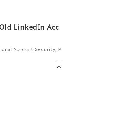
 Old LinkedIn Acc
ional Account Security, P
 Management (Complete Gu
iable 24/7 Customer Suppo
 541-7