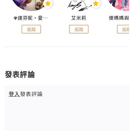
點滴
✾達芬妮•愛孩子•愛生活✾
艾米莉
追蹤
追蹤
追蹤
發表評論
登入
發表評論