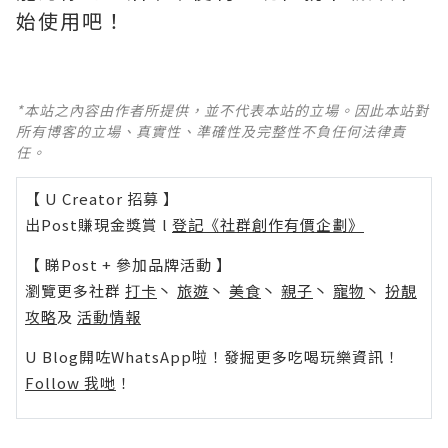
始使用吧！
*本站之內容由作者所提供，並不代表本站的立場。因此本站對
所有博客的立場、真實性、準確性及完整性不負任何法律責
任。
【 U Creator 招募 】
出Post賺現金獎賞 l
登記《社群創作有價企劃》
【 睇Post + 參加品牌活動 】
瀏覽更多社群
打卡
丶
旅遊
丶
美食
丶
親子
丶
寵物
丶
扮靚
攻略
及
活動情報
U Blog開咗WhatsApp啦！發掘更多吃喝玩樂資訊！
Follow 我哋
！