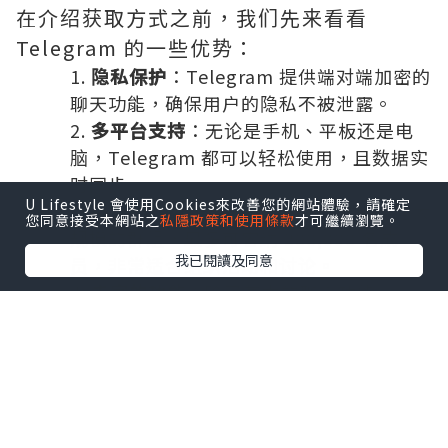
在介绍获取方式之前，我们先来看看
Telegram 的一些优势：
隐私保护
：Telegram 提供端对端加密的
聊天功能，确保用户的隐私不被泄露。
多平台支持
：无论是手机、平板还是电
脑，Telegram 都可以轻松使用，且数据实
时同步。
U Lifestyle 會使用Cookies來改善您的網站體驗，請確定
强大的群组功能
：Telegram 支持创建大
您同意接受本網站之
私隱政策和使用條款
才可繼續瀏覽。
规模的群组，最多可容纳 200,000 名成
我已閱讀及同意
员，非常适合组织活动和讨论。
丰富的功能
：除了基本的聊天功能，
Telegram 还支持文件分享、频道订阅、机
器人等多种扩展功能，极大丰富了用户体
验。
二、获取 Telegram 中文版