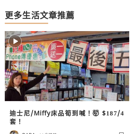
更多生活文章推薦
迪士尼/Miffy床品筍到喊！🤯 $187/4
套！