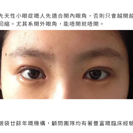
先天性小眼症嘅人先適合開內眼角，否則只會越開
回縮。尤其系開外眼角，能唔開就唔開。
眼袋廿餘年嘅機構，顧問團隊均有著豐富嘅臨床經