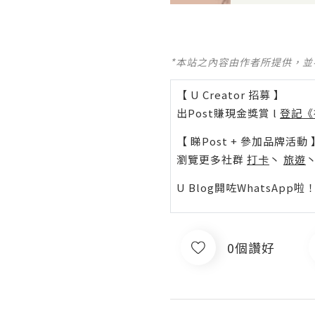
*本站之內容由作者所提供，
【 U Creator 招募 】
出Post賺現金獎賞 l
登記《
【 睇Post + 參加品牌活動 
瀏覽更多社群
打卡
丶
旅遊
U Blog開咗WhatsAp
0個讚好