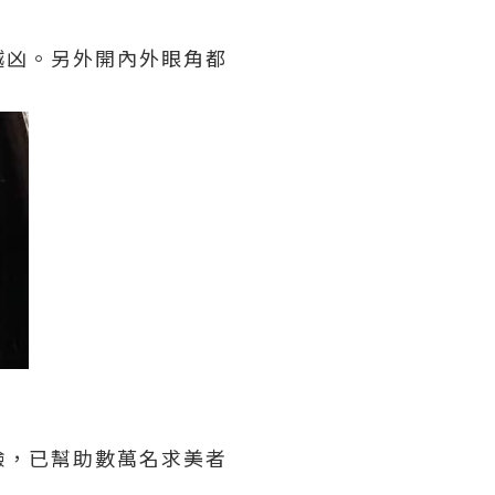
越凶。另外開內外眼角都
驗，已幫助數萬名求美者