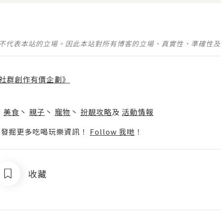
並不代表本站的立場。因此本站對所有博客的立場、真實性、準確性
社群創作有價企劃》
】
丶
美食
丶
親子
丶
寵物
丶
扮靚攻略
及
活動情報
p啦！發掘更多吃喝玩樂資訊！
Follow 我哋
！
收藏