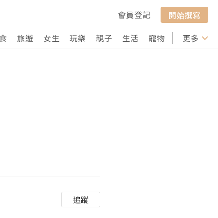
會員登記
開始撰寫
食
旅遊
女生
玩樂
親子
生活
寵物
行山
更多
打卡
追蹤