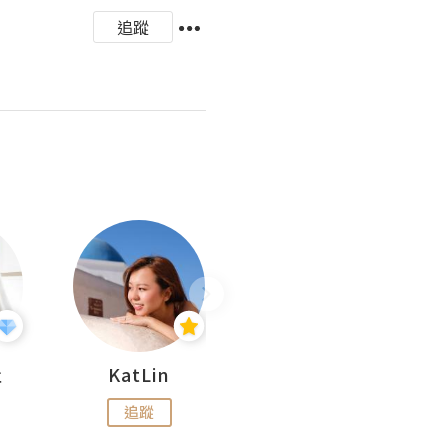
追蹤
杜
KatLin
Missmiki 米奇小姐
追蹤
追蹤