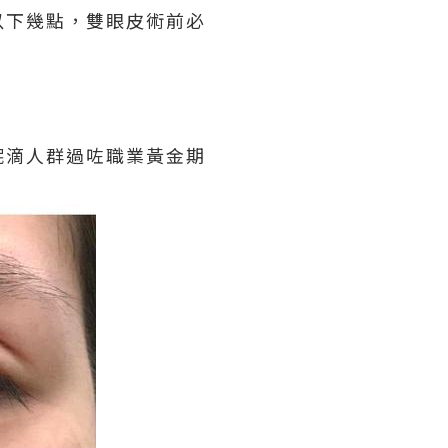
以下幾點，雙眼皮術前必
呢滴人群過咗職業黃金期