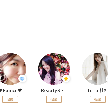
♥Eunice♥
BeautySearch
ToTo 杜
追蹤
追蹤
追蹤