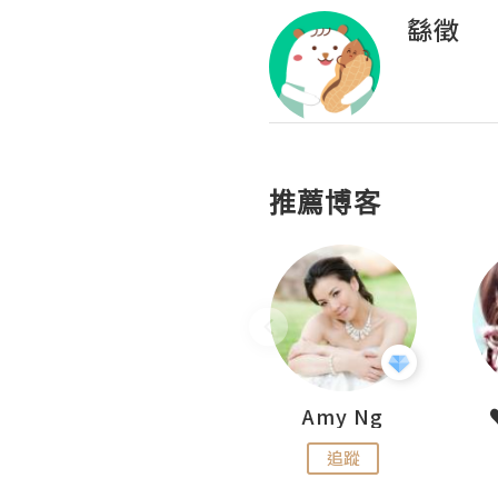
繇徵
推薦博客
LoveCath 夏沫
Amy Ng
追蹤
追蹤