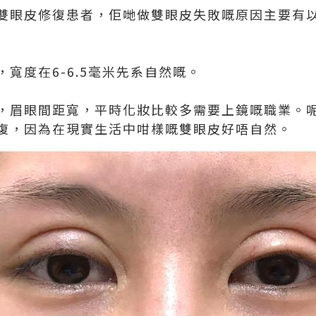
雙眼皮修復患者，佢哋做雙眼皮失敗嘅原因主要有
寬度在6-6.5毫米先系自然嘅。
，眉眼間距寬，平時化妝比較多需要上鏡嘅職業。
復，因為在現實生活中咁樣嘅雙眼皮好唔自然。