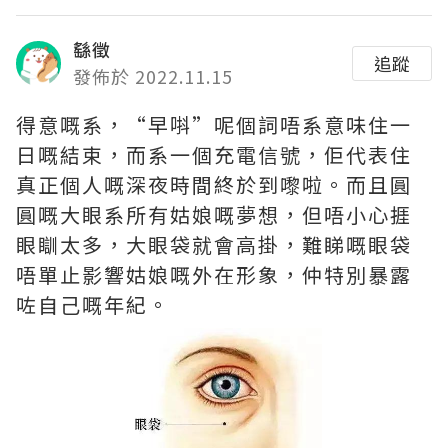
繇徵
追蹤
發佈於 2022.11.15
得意嘅系，“早唞”呢個詞唔系意味住一
日嘅結束，而系一個充電信號，佢代表住
真正個人嘅深夜時間終於到嚟啦。而且圓
圓嘅大眼系所有姑娘嘅夢想，但唔小心捱
眼瞓太多，大眼袋就會高掛，難睇嘅眼袋
唔單止影響姑娘嘅外在形象，仲特別暴露
咗自己嘅年紀。