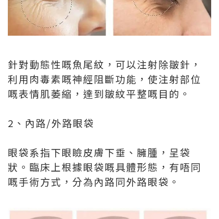
針對動態性嘅魚尾紋，可以注射除皺針，
利用肉毒素嘅神經阻斷功能，使注射部位
嘅表情肌萎縮，達到皺紋平整嘅目的。
2、內路/外路眼袋
眼袋系指下眼瞼皮膚下垂、臃腫，呈袋
狀。臨床上根據眼袋嘅具體形態，有唔同
嘅手術方式，分為內路同外路眼袋。