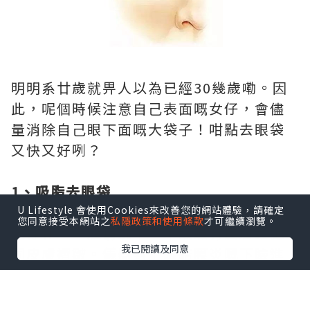
明明系廿歲就畀人以為已經30幾歲嘞。因
此，呢個時候注意自己表面嘅女仔，會儘
量消除自己眼下面嘅大袋子！咁點去眼袋
又快又好咧？
1、吸脂去眼袋
適合眼部脂肪凸起嘅人。呢種眼袋比較廣
U Lifestyle 會使用Cookies來改善您的網站體驗，請確定
您同意接受本網站之
私隱政策和使用條款
才可繼續瀏覽。
泛存在。一般情況下，下眼瞼冇皮膚鬆弛
我已閱讀及同意
同皮膚褶皺。儀器對上瞼結膜炎嘅下瞼進
行手術，喺機械泵負壓下將突出嘅眼眶脂
肪吸出嚟。