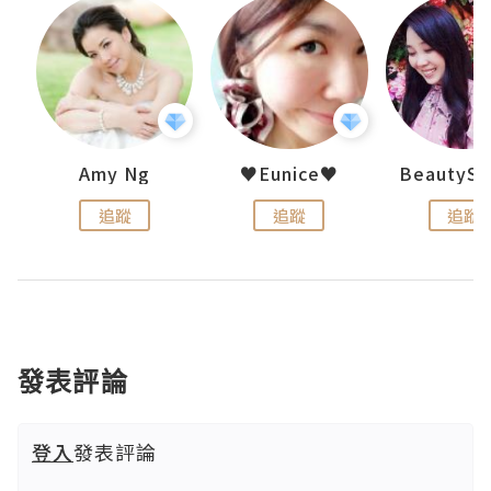
h 夏沫
Amy Ng
♥Eunice♥
追蹤
追蹤
追蹤
發表評論
登入
發表評論