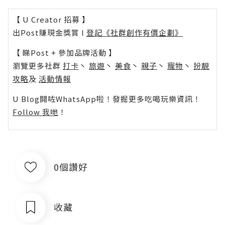
【 U Creator 招募 】
出Post賺現金獎賞 l
登記《社群創作有價企劃》
【 睇Post + 參加品牌活動 】
瀏覽更多社群
打卡
丶
旅遊
丶
美食
丶
親子
丶
寵物
丶
扮靚
攻略
及
活動情報
U Blog開咗WhatsApp啦！發掘更多吃喝玩樂資訊！
Follow 我哋
！
0個讚好
收藏