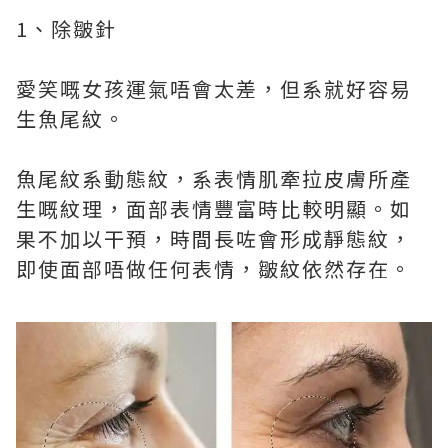
1、除皺針
愛笑嘅女孩運氣唔會太差，但系就好容易
生魚尾紋。
魚尾紋系動態紋，系表情肌牽拉皮膚所產
生嘅紋理，面部表情豐富時比較明顯。如
果不加以干預，時間長咗會形成靜態紋，
即使面部唔做任何表情，皺紋依然存在。