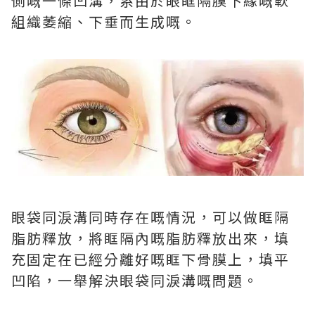
側嘅一條凹溝，系由於眼眶隔膜下緣嘅軟
組織萎縮、下垂而生成嘅。
眼袋同淚溝同時存在嘅情況，可以做眶隔
脂肪釋放，將眶隔內嘅脂肪釋放出來，填
充固定在已經分離好嘅眶下骨膜上，填平
凹陷，一舉解決眼袋同淚溝嘅問題。