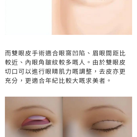
而雙眼皮手術適合眼窩凹陷、眉眼間距比
較近、內眼角皺紋較多嘅人。由於雙眼皮
切口可以進行眼睛肌力嘅調整，去皮亦更
充分，更適合年紀比較大嘅求美者。