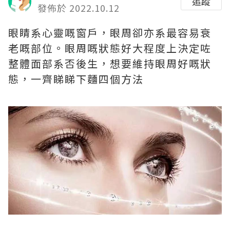
追蹤
發佈於 2022.10.12
眼睛系心靈嘅窗戶，眼周卻亦系最容易衰
老嘅部位。眼周嘅狀態好大程度上決定咗
整體面部系否後生，想要維持眼周好嘅狀
態，一齊睇睇下麵四個方法