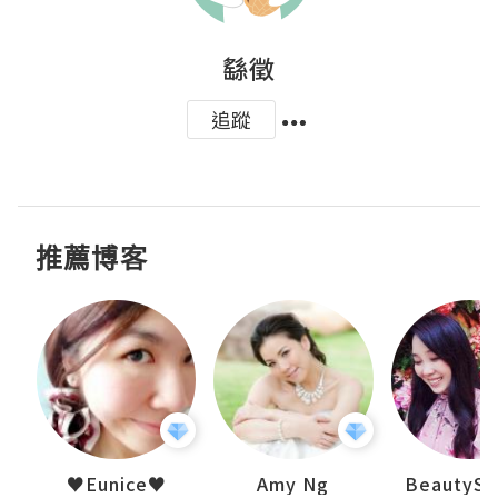
繇徵
追蹤
推薦博客
h 夏沫
♥Eunice♥
Amy Ng