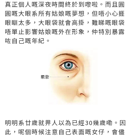
真正個人嘅深夜時間終於到嚟啦。而且圓
圓嘅大眼系所有姑娘嘅夢想，但唔小心捱
眼瞓太多，大眼袋就會高掛，難睇嘅眼袋
唔單止影響姑娘嘅外在形象，仲特別暴露
咗自己嘅年紀。
明明系廿歲就畀人以為已經30幾歲嘞。因
此，呢個時候注意自己表面嘅女仔，會儘