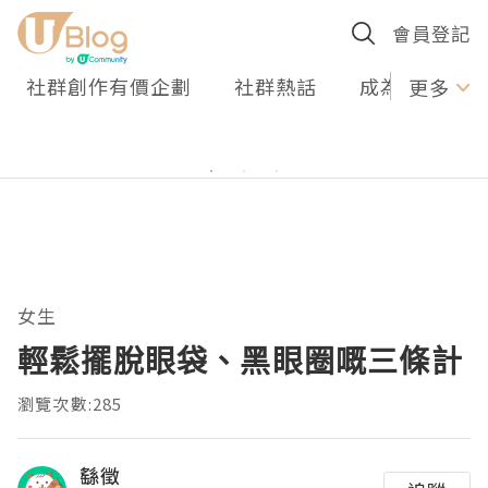
會員登記
社群創作有價企劃
社群熱話
成為U Creato
更多
女生
輕鬆擺脫眼袋、黑眼圈嘅三條計
瀏覽次數:285
繇徵