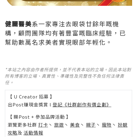
健麗醫美
系一家專注去眼袋廿餘年嘅機
構，顧問團隊均有著豐富嘅臨床經驗，已
幫助數萬名求美者實現眼部年輕化。
*本站之內容由作者所提供，並不代表本站的立場。因此本站對
所有博客的立場、真實性、準確性及完整性不負任何法律責
任。
【 U Creator 招募 】
出Post賺現金獎賞 l
登記《社群創作有價企劃》
【 睇Post + 參加品牌活動 】
瀏覽更多社群
打卡
丶
旅遊
丶
美食
丶
親子
丶
寵物
丶
扮靚
攻略
及
活動情報