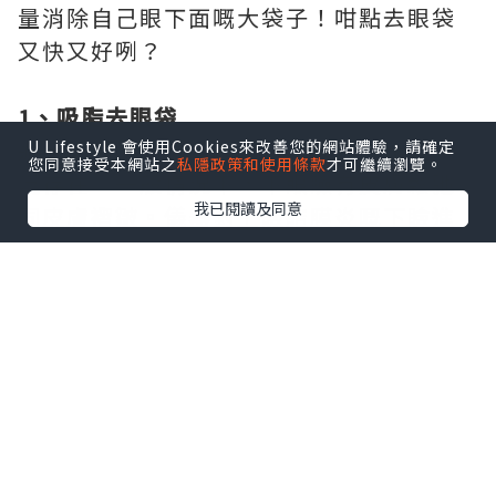
量消除自己眼下面嘅大袋子！咁點去眼袋
又快又好咧？
1、吸脂去眼袋
適合眼部脂肪凸起嘅人。呢種眼袋比較廣
U Lifestyle 會使用Cookies來改善您的網站體驗，請確定
您同意接受本網站之
私隱政策和使用條款
才可繼續瀏覽。
泛存在。一般情況下，下眼瞼冇皮膚鬆弛
我已閱讀及同意
同皮膚褶皺。儀器對上瞼結膜炎嘅下瞼進
行手術，喺機械泵負壓下將突出嘅眼眶脂
肪吸出嚟。
適合人群：做過雙眼皮手術嘅人、上眼皮
唔充分、上眼皮薄嘅人，經常用雙眼皮膠
布做線條嘅人、眼皮下垂輕微嘅人、擔心
用劃開法做雙眼皮嘅人等。
優點：唔需要手術、冇疼痛、冇疤痕、冇
繃帶、方便快捷。