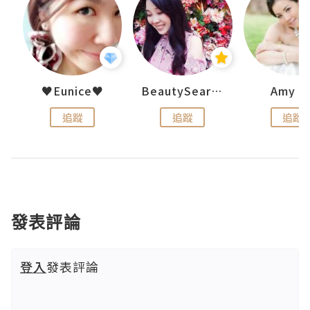
h 夏沫
♥Eunice♥
BeautySearch
Amy N
追蹤
追蹤
追蹤
發表評論
登入
發表評論