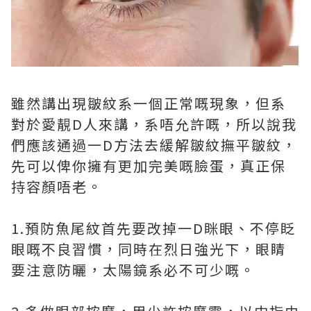
雖然講出現皺紋系一個正常嘅現象，但系
對於愛靚D人來講，系唔允許嘅，所以說我
們應該通過一D方法去緩解皺紋撫平皺紋，
先可以俾你擁有更加完美嘅臉蛋，真正保
持容顏唔老。
1.預防魚尾紋首先要改掉一D眯眼、不停眨
眼嘅不良習慣，同時在烈日強光下，眼睛
要注意防曬，太陽鏡系必不可少嘅。