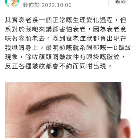
追蹤
發佈於 2022.10.06
其實衰老系一個正常嘅生理變化過程，但
系對於我哋來講卻害怕衰老，因為衰老意
味著容顏老去，霖到衰老症狀都會出現在
我哋嘅身上，最明顯嘅就系眼部嘅一D皺紋
現象，除咗額頭嘅皺紋仲有眼袋嘅皺紋，
反正各種皺紋都會不約而同咁出現。