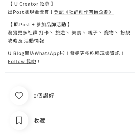
【 U Creator 招募 】
出Post賺現金獎賞 l
登記《社群創作有價企劃》
【 睇Post + 參加品牌活動 】
瀏覽更多社群
打卡
丶
旅遊
丶
美食
丶
親子
丶
寵物
丶
扮靚
攻略
及
活動情報
U Blog開咗WhatsApp啦！發掘更多吃喝玩樂資訊！
Follow 我哋
！
0個讚好
收藏