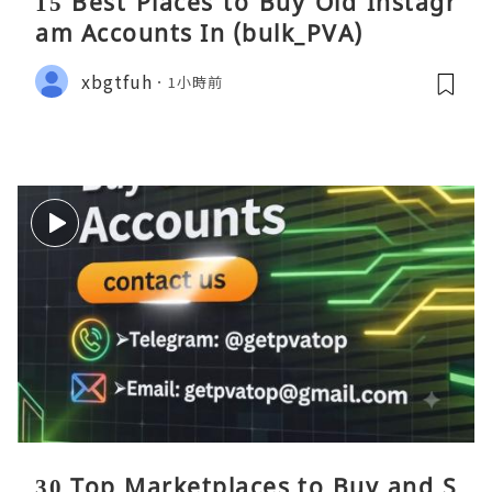
15 Best Places to Buy Old Instagr
am Accounts In (bulk_PVA)
xbgtfuh
1小時前
30 Top Marketplaces to Buy and S