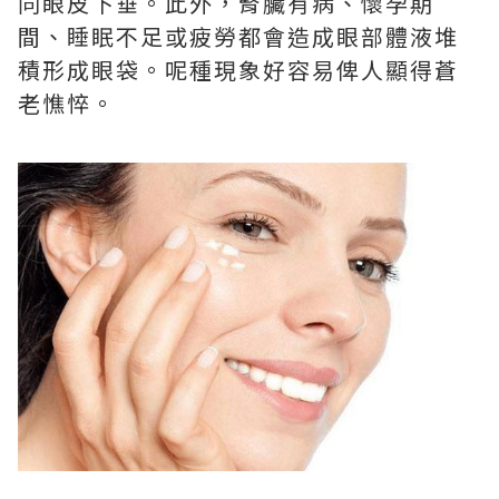
同眼皮下垂。此外，腎臟有病、懷孕期
間、睡眠不足或疲勞都會造成眼部體液堆
積形成眼袋。呢種現象好容易俾人顯得蒼
老憔悴。