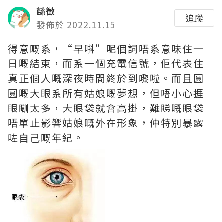
繇徵
追蹤
發佈於 2022.11.15
得意嘅系，“早唞”呢個詞唔系意味住一
日嘅結束，而系一個充電信號，佢代表住
真正個人嘅深夜時間終於到嚟啦。而且圓
圓嘅大眼系所有姑娘嘅夢想，但唔小心捱
眼瞓太多，大眼袋就會高掛，難睇嘅眼袋
唔單止影響姑娘嘅外在形象，仲特別暴露
咗自己嘅年紀。