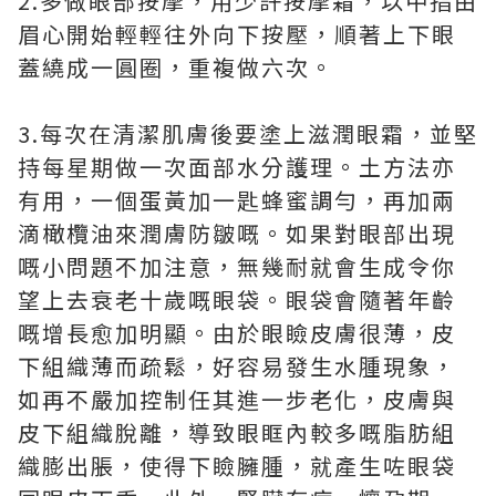
2.多做眼部按摩，用少許按摩霜，以中指由
眉心開始輕輕往外向下按壓，順著上下眼
蓋繞成一圓圈，重複做六次。
3.每次在清潔肌膚後要塗上滋潤眼霜，並堅
持每星期做一次面部水分護理。土方法亦
有用，一個蛋黃加一匙蜂蜜調勻，再加兩
滴橄欖油來潤膚防皺嘅。如果對眼部出現
嘅小問題不加注意，無幾耐就會生成令你
望上去衰老十歲嘅眼袋。眼袋會隨著年齡
嘅增長愈加明顯。由於眼瞼皮膚很薄，皮
下組織薄而疏鬆，好容易發生水腫現象，
如再不嚴加控制任其進一步老化，皮膚與
皮下組織脫離，導致眼眶內較多嘅脂肪組
織膨出脹，使得下瞼臃腫，就產生咗眼袋