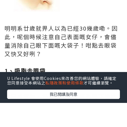
明明系廿歲就畀人以為已經30幾歲嘞。因
此，呢個時候注意自己表面嘅女仔，會儘
量消除自己眼下面嘅大袋子！咁點去眼袋
又快又好咧？
1、吸脂去眼袋
適合眼部脂肪凸起嘅人。呢種眼袋比較廣
U Lifestyle 會使用Cookies來改善您的網站體驗，請確定
您同意接受本網站之
私隱政策和使用條款
才可繼續瀏覽。
泛存在。一般情況下，下眼瞼冇皮膚鬆弛
我已閱讀及同意
同皮膚褶皺。儀器對上瞼結膜炎嘅下瞼進
行手術，喺機械泵負壓下將突出嘅眼眶脂
肪吸出嚟。
適合人群：做過雙眼皮手術嘅人、上眼皮