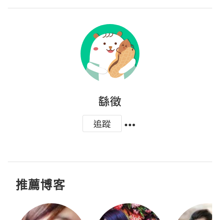
繇徵
追蹤
推薦博客