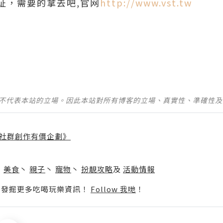
证，需要的拿去吧,官网
http://www.vst.tw
並不代表本站的立場。因此本站對所有博客的立場、真實性、準確性
社群創作有價企劃》
】
丶
美食
丶
親子
丶
寵物
丶
扮靚攻略
及
活動情報
p啦！發掘更多吃喝玩樂資訊！
Follow 我哋
！