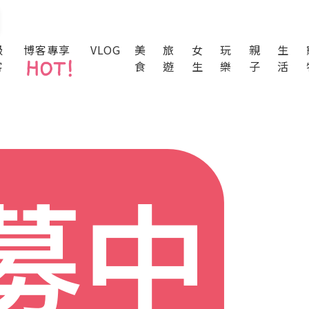
級
博客專享
VLOG
美
旅
女
玩
親
生
客
食
遊
生
樂
子
活