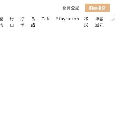
會員登記
開始撰寫
寵
行
打
食
Cafe
Staycation
移
博客
物
山
卡
譜
民
通訊