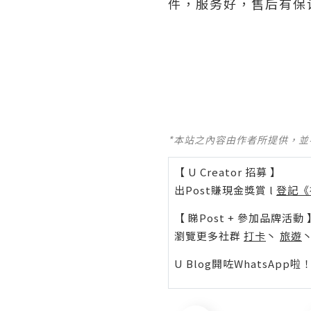
件，服务好，售后有保
*本站之內容由作者所提供，
【 U Creator 招募 】
出Post賺現金獎賞 l
登記《
【 睇Post + 參加品牌活動 
瀏覽更多社群
打卡
丶
旅遊
U Blog開咗WhatsAp