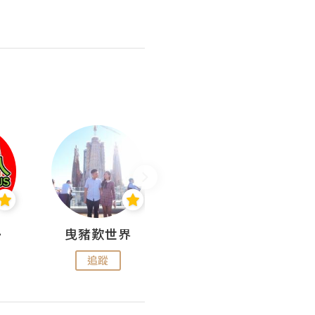
nius
曳豬歎世界
Koalascities (^O^)! @ UTravel
追蹤
追蹤