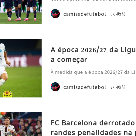
nela de transferências de verão, o
nstrou uma nova estratégia operaci
camisadefutebol
3小時前
ior estilo de gastos e
A época 2026/27 da Ligu
a começar
À medida que a época 2026/27 da Li
cipais casas de apostas atualizara
o prazo para o título. Os adeptos 
camisadefutebol
3小時前
amisolas de futebol
FC Barcelona derrotado
randes penalidades na 