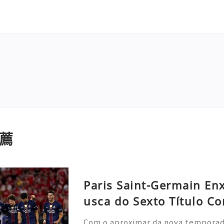
薦
Paris Saint-Germain En
usca do Sexto Título Co
Com o aproximar da nova temporada 