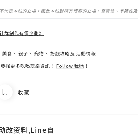
並不代表本站的立場。因此本站對所有博客的立場、真實性、準確性
社群創作有價企劃》
】
丶
美食
丶
親子
丶
寵物
丶
扮靚攻略
及
活動情報
p啦！發掘更多吃喝玩樂資訊！
Follow 我哋
！
收藏
自动改资料,Line自