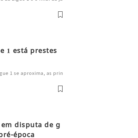
 Paris Saint-Germain demo
onal: afastou-se do anter
e 1 está prestes
gue 1 se aproxima, as prin
m as suas cotações de long
estão a comprar os novos C
 em disputa de g
pré-época