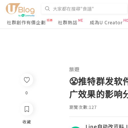
社群創作有價企劃
社群熱話
成為U Creator
旅遊
😤推特群发软
广效果的影响
0
瀏覽次數:127
收藏
Line自动改资料,L