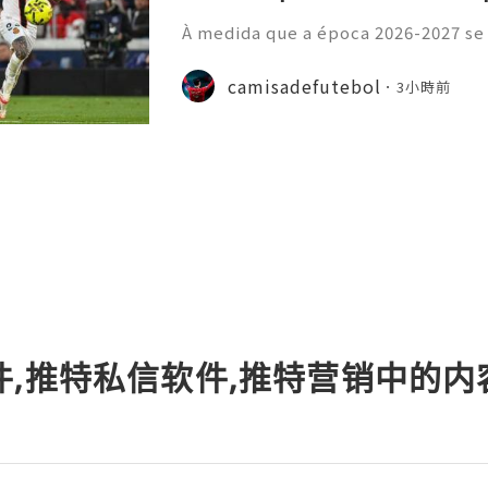
À medida que a época 2026-2027 se
principais ligas europeias iniciara
sivo, com vários jogos amigáveis ​​
camisadefutebol
3小時前
esse por parte dos a
件,推特私信软件,推特营销中的