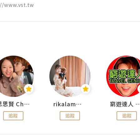
//www.vst.tw
思思賢 ChillMyBabe
rikalammm
窮遊達人 Mr.TravelGe
追蹤
追蹤
追蹤