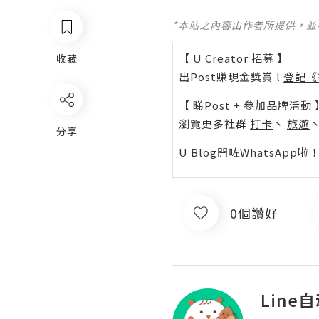
*本站之內容由作者所提供，
【 U Creator 招募 】
收藏
出Post賺現金獎賞 l
登記《
【 睇Post + 參加品牌活動 
瀏覽更多社群
打卡
丶
旅遊
分享
U Blog開咗WhatsAp
0個讚好
Line