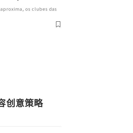
 aproxima, os clubes das
m períodos de treino inten
a despertarem grande inter
内容创意策略