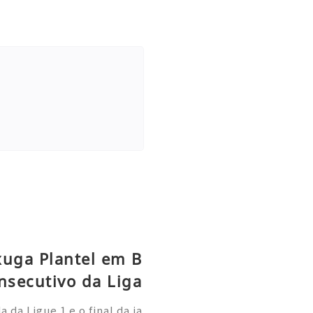
xuga Plantel em B
nsecutivo da Liga
da Ligue 1 e o final da ja