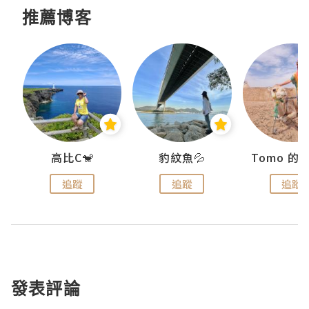
推薦博客
)
高比C🐒
豹紋魚💦
追蹤
追蹤
追蹤
發表評論