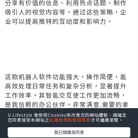
分享有价值的信息、利用热点话题、制作
吸引人的视觉内容等。通过这些策略，企
业可以提高推特的互动度和影响力。
这款机器人软件功能强大，操作简便，能
高效处理日常任务和复杂分析，显著提升
工作效率。其智能交互使工作更加流畅，
是我信赖的办公伙伴。非常满意.需要的拿
去吧,官网
http://www.vst.tw
U Lifestyle 會使用Cookies來改善您的網站體驗，請確定
您同意接受本網站之
私隱政策和使用條款
才可繼續瀏覽。
我已閱讀及同意