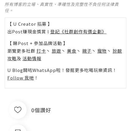
所有博客的立場、真實性、準確性及完整性不負任何法律責
任。
【 U Creator 招募 】
出Post賺現金獎賞 l
登記《社群創作有價企劃》
【 睇Post + 參加品牌活動 】
瀏覽更多社群
打卡
丶
旅遊
丶
美食
丶
親子
丶
寵物
丶
扮靚
攻略
及
活動情報
U Blog開咗WhatsApp啦！發掘更多吃喝玩樂資訊！
Follow 我哋
！
0個讚好