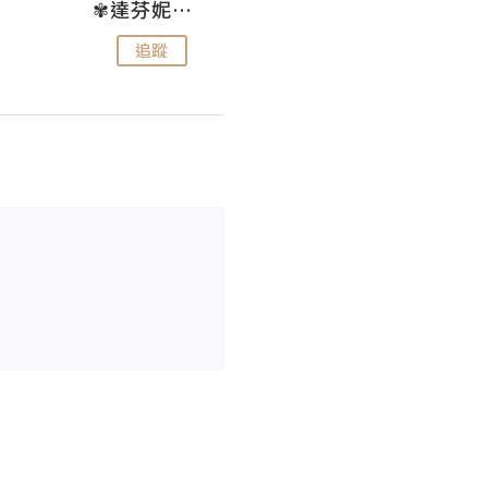
✾達芬妮•愛孩子•愛生活✾
wendysugar享受生活gogogo
追蹤
追蹤