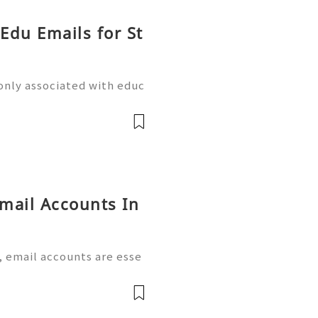
 Edu Emails for St
only associated with educ
s, universities, schools, a
 student or staff email ad
Gmail Accounts In
, email accounts are esse
operations, online registr
professional networking. A