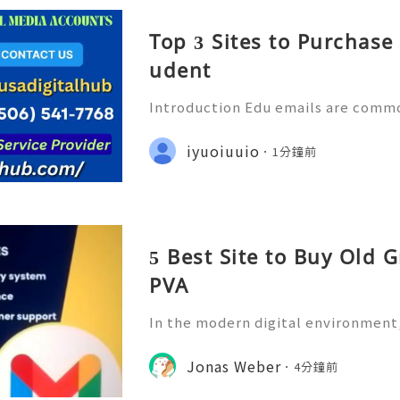
Top 3 Sites to Purchase
udent
Introduction Edu emails are comm
ational institutions such as college
nd other academic organizations. A
iyuoiuuio
1分鐘前
dress can serve as a
5 Best Site to Buy Old 
PVA
In the modern digital environment
ntial for communication, business 
ations, marketing activities, and 
Jonas Weber
4分鐘前
mong all email platfor