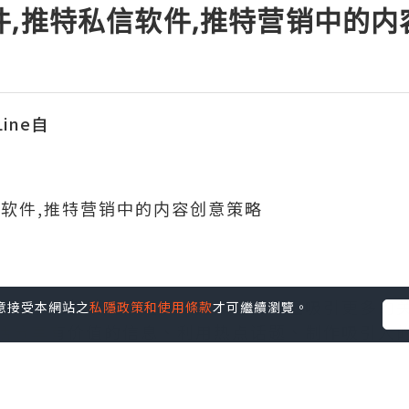
件,推特私信软件,推特营销中的
ine自
信软件,推特营销中的内容创意策略
不可少的营销手段之一。为了在推特上吸引更多的
您同意接受本網站之
私隱政策和使用條款
才可繼續瀏覽。
括分享有价值的信息、利用热点话题、制作吸引人
特的互动度和影响力。