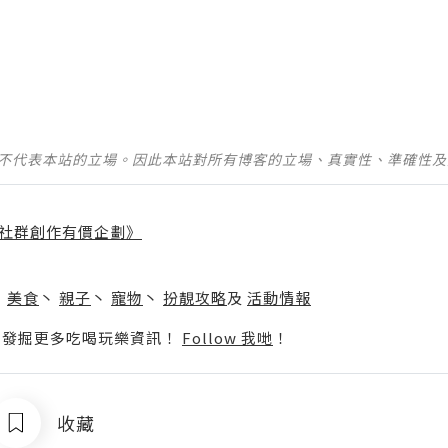
並不代表本站的立場。因此本站對所有博客的立場、真實性、準確性
社群創作有價企劃》
】
丶
美食
丶
親子
丶
寵物
丶
扮靚攻略
及
活動情報
p啦！發掘更多吃喝玩樂資訊！
Follow 我哋
！
收藏