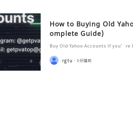
How to Buying Old Yaho
omplete Guide)
Buy Old Yahoo Accounts If you’re 
Accounts for professional or busi
ffers reliable aged Yahoo accounts
rgtu
5分鐘前
iety of legitimate onlin