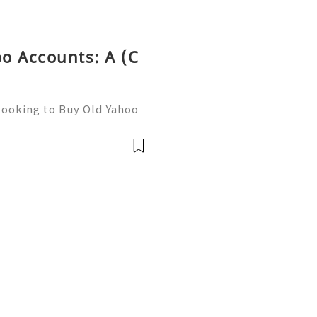
o Accounts: A (C
looking to Buy Old Yahoo
ness use, GetPVATop.com o
 designed to support a var