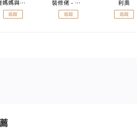
儍媽媽與兩隻小魔怪之家
裝修佬 - 香港一站式網上裝修平台
利奧
追蹤
追蹤
追蹤
薦