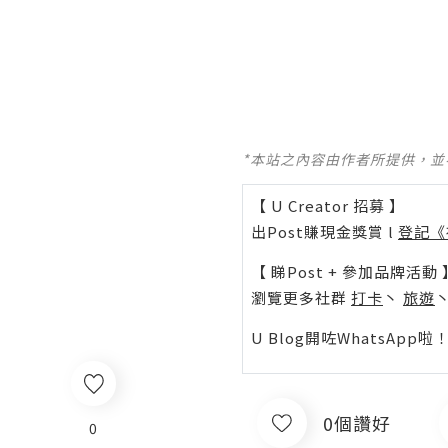
*本站之內容由作者所提供，
【 U Creator 招募 】
出Post賺現金獎賞 l
登記《
【 睇Post + 參加品牌活動 
瀏覽更多社群
打卡
丶
旅遊
U Blog開咗WhatsAp
0個讚好
0