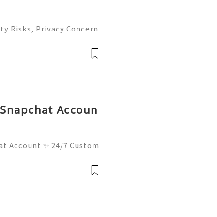
ty Risks, Privacy Concern
atives Guide 2026 🚪🚀💬
you 24/7! 😊💯🔥 💼⏰📩🌟

d Snapchat Accoun
at Account ✨ 24/7 Custom
ays Ready 📲✨💎🌐🚀⭐ Wha
⭐ Telegram: @usadigitalh
hub 📧✨💎