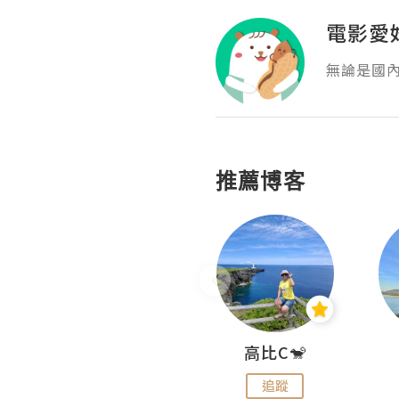
電影愛
無論是國
推薦博客
Nei Ho! 你好:)
高比C🐒
追蹤
追蹤