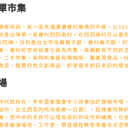
簡單市集
精華地段，有一區充滿濃濃眷村風情的平房，以10
就是台灣第一座眷村四四南村。在四四南村可以看
D四棟，分別是台北市信義親子館、眷村展示館、好丘g
後，眷村的空地就會化身為市集，每週都有不同的
二手市集，有時則會是有機咖啡、農產等食品。好丘g
商店，販賣特色文創商品，即使是非假日來訪的朋
場
時代就存在，早年還是個會令小孩害怕的昏暗市場，
給你：台北西區的時光長廊一日遊）。這裡最特殊
暢，而中央的天井可以增加良好的採光和通風，也
場是展演場地、工作室、學習課程教室等複合式空