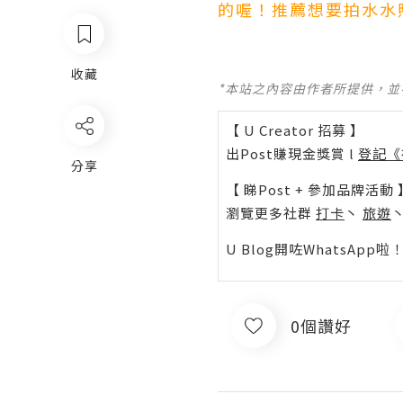
的喔！推薦想要拍水水
收藏
*本站之內容由作者所提供，
【 U Creator 招募 】
出Post賺現金獎賞 l
登記《
分享
【 睇Post + 參加品牌活動 
瀏覽更多社群
打卡
丶
旅遊
U Blog開咗WhatsAp
0個讚好