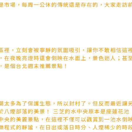
是市場，每周一公休的傳統還是存在的，大家走訪
區裡，立刻會被寧靜的氛圍吸引，讓你不敢相信這
，在夜晚亮燈時還會倒映在水面上，景色迷人；甚
，是個台北週末推薦景點！
潮太多為了保護生態，所以封村了。但反而最近讓
於八煙部落的美景！ 三芝的水中央原本是座蓮花池
中央的美麗景點，在這裡不僅可以觀賞到一池水倒
樂程式
的靜謐，在日出或落日時分、人煙稀少的時