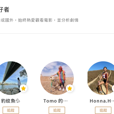
好者
內或國外，始終熱愛觀看電影，並分析劇情
豹紋魚💦
Tomo 的快樂宇宙
Honna.
追蹤
追蹤
追蹤