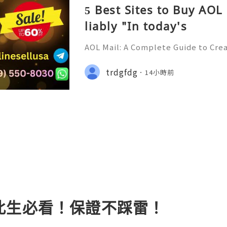
5 Best Sites to Buy AOL
liably "In today's
AOL Mail: A Complete Guide to Cre
ring Your Email Account Introduct
Online Support 24/7 🚀📡💬📱🛸👑 
trdgfdg
14小時前
a 🎮💻👨‍💻🎙️🔥👑 Discord ➜ Account
此生必看！保證不踩雷！