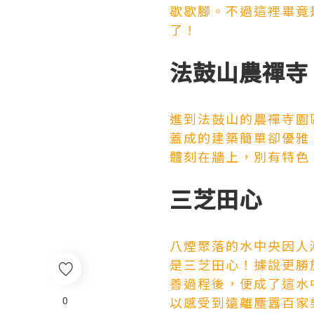
歇歇腳。不過這裡畢竟
了！
法鼓山農禪寺
進到法鼓山的農禪寺園
蓋成的建築簡單卻優雅
體刻在牆上，別有特色
三芝田心
八煙聚落的水中央因人
是三芝田心！據說更勝
善過程後，便成了這水
0
以感受到遠離塵囂
百家