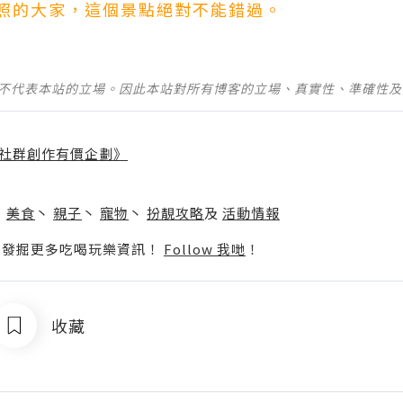
照的大家，這個景點絕對不能錯過。
並不代表本站的立場。因此本站對所有博客的立場、真實性、準確性
社群創作有價企劃》
】
丶
美食
丶
親子
丶
寵物
丶
扮靚攻略
及
活動情報
p啦！發掘更多吃喝玩樂資訊！
Follow 我哋
！
收藏