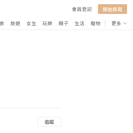
會員登記
開始撰寫
食
旅遊
女生
玩樂
親子
生活
寵物
行山
更多
打卡
追蹤