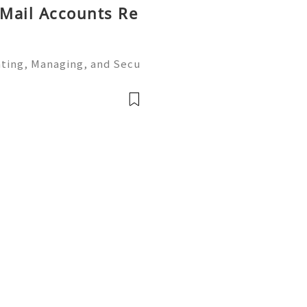
 Mail Accounts Re
ating, Managing, and Secu
ion 👑🌍🚀💎⚡✨ Available➜
Telegram ➜ @onlinesellus
 Servic