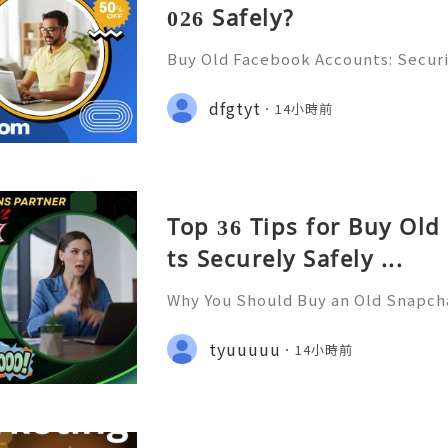
026 Safely?
Buy Old Facebook Accounts: Securi
s, Account Ownership & Safe Altern
📞📩 We’re always ready to help 
dfgtyt
14小時前
🌐✨ We are available online 24/7 
Top 36 Tips for Buy Ol
ts Securely Safely ...
Why You Should Buy an Old Snapch
er Support — Fast, Reliable & Alw
tsApp: +1 (506) 541-7768 ✈️✨💎🌐🚀
tyuuuuu
14小時前
ub 🎮✨💎🌐🚀⭐ Discord: usadigital