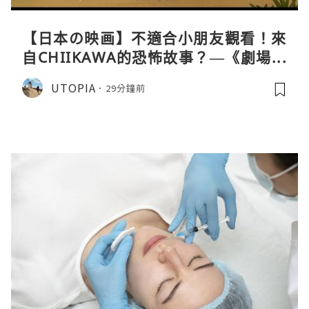
【日本の映画】不適合小朋友觀看！來
自CHIIKAWA的恐怖故事？—《劇場版
CHIIKAWA 人魚島的秘密》
UTOPIA
29分鐘前