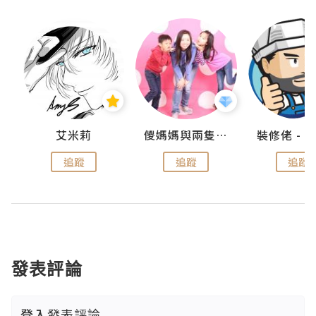
點滴
艾米莉
儍媽媽與兩隻小魔怪之家
追蹤
追蹤
追蹤
發表評論
登入
發表評論