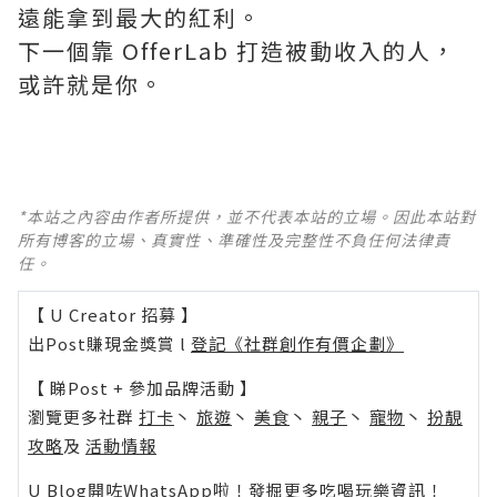
遠能拿到最大的紅利。
下一個靠 OfferLab 打造被動收入的人，
或許就是你。
*本站之內容由作者所提供，並不代表本站的立場。因此本站對
所有博客的立場、真實性、準確性及完整性不負任何法律責
任。
【 U Creator 招募 】
出Post賺現金獎賞 l
登記《社群創作有價企劃》
【 睇Post + 參加品牌活動 】
瀏覽更多社群
打卡
丶
旅遊
丶
美食
丶
親子
丶
寵物
丶
扮靚
攻略
及
活動情報
U Blog開咗WhatsApp啦！發掘更多吃喝玩樂資訊！