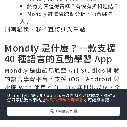
終身方案值得買嗎？有沒有折扣連結？
Mondly 評價優缺點分析，適合哪些
人？
別再猶豫，我們直接進入重點。
Mondly 是什麼？一款支援
40 種語言的互動學習 App
Mondly 是由羅馬尼亞 ATi Studios 開發
的語言學習平台，支援 iOS、Android 與
電腦 Web 使用。自 2014 年推出以來，全
球已超過 1 億下載，主打「對話式學
U Lifestyle 會使用Cookies來改善您的網站體驗，請確定
您同意接受本網站之
私隱政策和使用條款
才可繼續瀏覽。
習」、「語音辨識」、「遊戲化挑戰」，
我已閱讀及同意
讓學語言變得不再枯燥。
目前支援超過
40 種語言
，包含英語、日