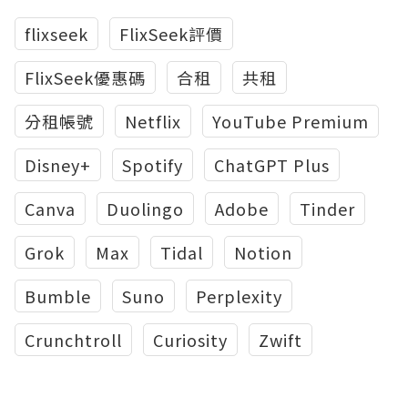
flixseek
FlixSeek評價
FlixSeek優惠碼
合租
共租
分租帳號
Netflix
YouTube Premium
Disney+
Spotify
ChatGPT Plus
Canva
Duolingo
Adobe
Tinder
Grok
Max
Tidal
Notion
Bumble
Suno
Perplexity
Crunchtroll
Curiosity
Zwift