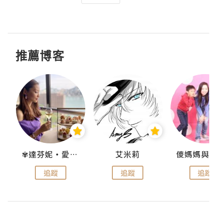
推薦博客
點滴
✾達芬妮•愛孩子•愛生活✾
艾米莉
追蹤
追蹤
追蹤