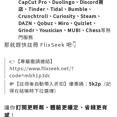
CapCut Pro、Duolingo、Discord商
店、Tinder、Tidal、Bumble、
Crunchtroll、Curiosity、Steam、
DAZN、Qobuz、Miro、Quizlet、
Grindr、Yousician、MUBI、Chess
等熱
門服務
那就趕快註冊 FlixSeek 吧👇
👉【專屬邀請連結】
https://www.flixseek.net/?
code=mbh1p3dc
💸【註冊後自動帶入折扣】優惠碼：
5k2p
（記
得在結帳時下拉選擇）
讓你
訂閱更輕鬆、體驗更穩定、省錢更有
感
！