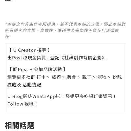
*本站之內容由作者所提供，並不代表本站的立場。因此本站對
所有博客的立場、真實性、準確性及完整性不負任何法律責
任。
【 U Creator 招募 】
出Post賺現金獎賞 l
登記《社群創作有價企劃》
【 睇Post + 參加品牌活動 】
瀏覽更多社群
打卡
丶
旅遊
丶
美食
丶
親子
丶
寵物
丶
扮靚
攻略
及
活動情報
U Blog開咗WhatsApp啦！發掘更多吃喝玩樂資訊！
Follow 我哋
！
相關話題