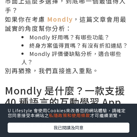
市面上這麼多選擇，到底哪一個最值得入
手？
如果你在考慮
Mondly
，這篇文章會用最
誠實的角度幫你分析：
Mondly 好用嗎？有哪些功能？
終身方案值得買嗎？有沒有折扣連結？
Mondly 評價優缺點分析，適合哪些
人？
別再猶豫，我們直接進入重點。
Mondly 是什麼？一款支援
40 種語言的互動學習 App
U Lifestyle 會使用Cookies來改善您的網站體驗，請確定
Mondly 是由羅馬尼亞 ATi Studios 開發
您同意接受本網站之
私隱政策和使用條款
才可繼續瀏覽。
的語言學習平台，支援 iOS、Android 與
我已閱讀及同意
電腦 Web 使用。自 2014 年推出以來，全