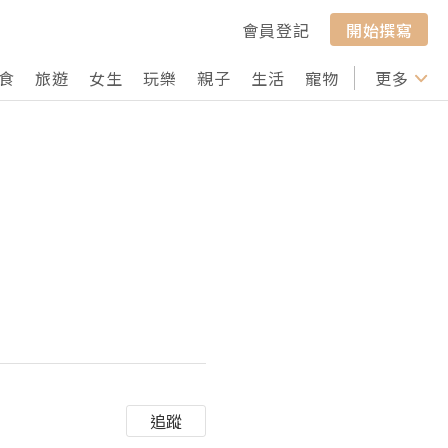
會員登記
開始撰寫
食
旅遊
女生
玩樂
親子
生活
寵物
行山
更多
打卡
追蹤