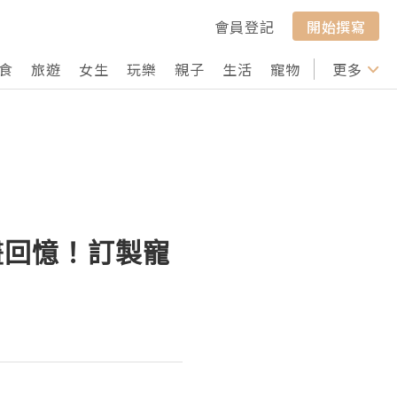
會員登記
開始撰寫
食
旅遊
女生
玩樂
親子
生活
寵物
行山
更多
打卡
 刻畫回憶！訂製寵