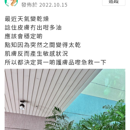
追蹤
發佈於 2022.10.15
最近天氣變乾燥
諗住皮膚冇出咁多油
應該會穩定啲
點知因為突然之間變得太乾
肌膚反而產生敏感狀況
所以都決定買一啲護膚品嚟急救一下