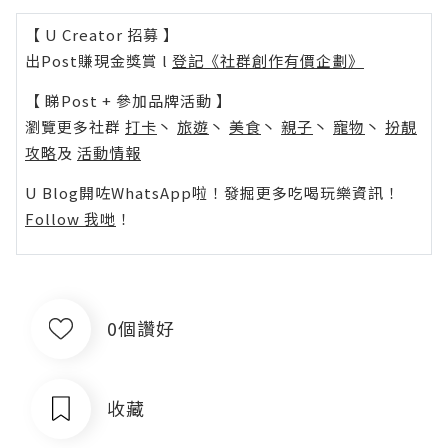
【 U Creator 招募 】
出Post賺現金獎賞 l
登記《社群創作有價企劃》
【 睇Post + 參加品牌活動 】
瀏覽更多社群
打卡
丶
旅遊
丶
美食
丶
親子
丶
寵物
丶
扮靚
攻略
及
活動情報
U Blog開咗WhatsApp啦！發掘更多吃喝玩樂資訊！
Follow 我哋
！
0個讚好
收藏