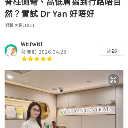
脊柱側彎、高低肩搞到行路唔自
然？實試 Dr Yan 好唔好
瀏覽次數:1031
Wtifwtif
追蹤
發佈於 2026.04.25