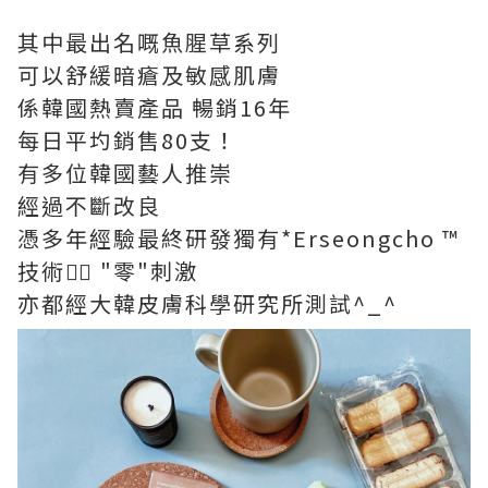
其中最出名嘅魚腥草系列
可以舒緩暗瘡及敏感肌膚
係韓國熱賣產品 暢銷16年
每日平圴銷售80支！
有多位韓國藝人推崇
經過不斷改良
憑多年經驗最終研發獨有*Erseongcho ™
技術👉🏻 "零"刺激
亦都經大韓皮膚科學研究所測試^_^