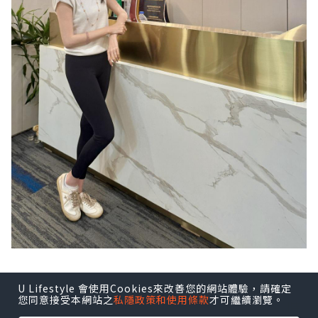
脊柱側彎、高低肩搞到行路唔自然？實試
U Lifestyle 會使用Cookies來改善您的網站體驗，請確定
您同意接受本網站之
私隱政策和使用條款
才可繼續瀏覽。
Dr Yan 好唔好｜26年經驗＋FDA儀器即時