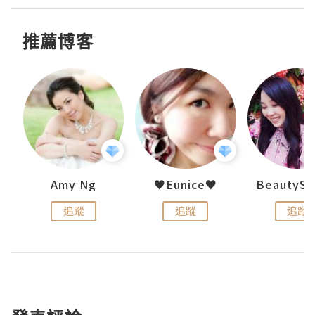
推薦博客
h 夏沫
Amy Ng
♥Eunice♥
追蹤
追蹤
追蹤