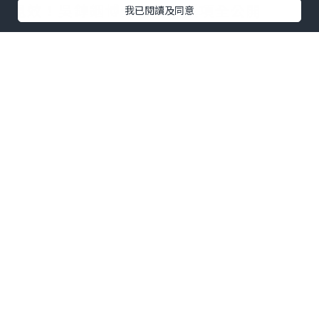
見效！吳錞銦博士收費與獎項全公開
我已閱讀及同意