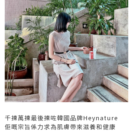
千揀萬揀最後揀咗韓國品牌Heynature
佢嘅宗旨係力求為肌膚帶來滋養和健康