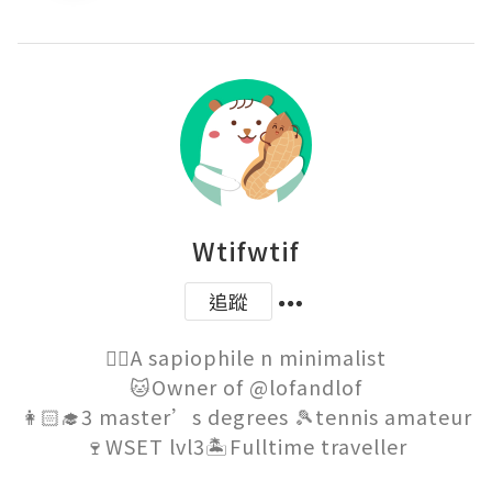
Wtifwtif
追蹤
🏳️‍🌈A sapiophile n minimalist

🐱Owner of @lofandlof

👩🏻‍🎓3 master’s degrees 🎾tennis amateur

🍷WSET lvl3🏝Fulltime traveller