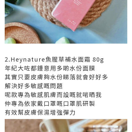
2.Heynature魚腥草補水面霜 80g
年紀大咗都鍾意用多啲水份面膜
其實只要皮膚夠水份睇落就會好好多
解決好多敏感嘅問題
呢款專為敏感肌膚而設嘅就啱晒我
仲專為依家戴口罩嘅口罩肌研製
有效幫皮膚保濕增強彈力