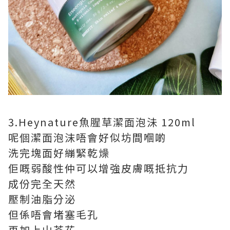
3.Heynature魚腥草潔面泡沬 120ml
呢個潔面泡沫唔會好似坊間嗰啲
洗完塊面好繃緊乾燥
佢嘅弱酸性仲可以增強皮膚嘅抵抗力
成份完全天然
壓制油脂分泌
但係唔會堵塞毛孔
再加上山茶花