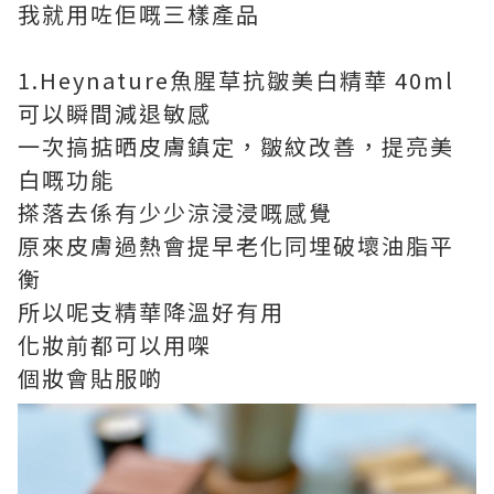
我就用咗佢嘅三樣產品
1.Heynature魚腥草抗皺美白精華 40ml
可以瞬間減退敏感
一次搞掂晒皮膚鎮定，皺紋改善，提亮美
白嘅功能
搽落去係有少少涼浸浸嘅感覺
原來皮膚過熱會提早老化同埋破壞油脂平
衡
所以呢支精華降溫好有用
化妝前都可以用㗎
個妝會貼服啲