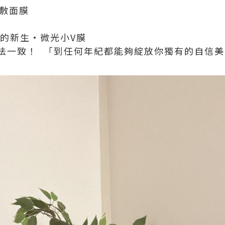
都敷面膜
e 的新生·微光小V膜
法一致！ 「到任何年紀都能夠綻放你獨有的自信