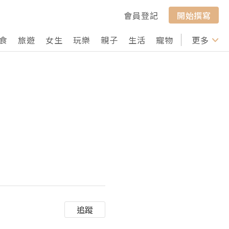
會員登記
開始撰寫
食
旅遊
女生
玩樂
親子
生活
寵物
行山
更多
打卡
追蹤