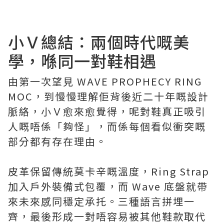
小Ｖ總結：兩個時代嘅美
學，喺同一對鞋相遇
由第一次望見 WAVE PROPHECY RING
MOC，到慢慢理解佢背後近二十年嘅設計
脈絡，小Ｖ愈來愈覺得，呢對鞋真正吸引
人嘅唔係「夠怪」，而係每個看似衝突嘅
部分都有存在理由。
皮革保留傳統莫卡辛嘅溫度，Ring Strap
加入戶外裝備式包覆，而 Wave 底盤就帶
來未來感同穩定承托。三種語言拼埋一
齊，最後形成一對唔容易被其他鞋款取代