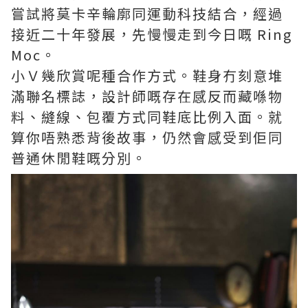
嘗試將莫卡辛輪廓同運動科技結合，經過
接近二十年發展，先慢慢走到今日嘅 Ring
Moc。
小Ｖ幾欣賞呢種合作方式。鞋身冇刻意堆
滿聯名標誌，設計師嘅存在感反而藏喺物
料、縫線、包覆方式同鞋底比例入面。就
算你唔熟悉背後故事，仍然會感受到佢同
普通休閒鞋嘅分別。