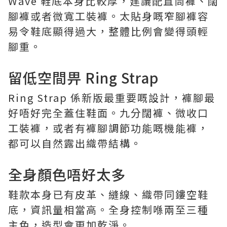
Wave 鞋底本身比較厚，建議配直筒褲、闊
腳褲或者微寬工裝褲。太貼身嘅窄腳褲容
易令鞋底顯得過大，整體比例會變得頭輕
腳重。
留低空間畀 Ring Strap
Ring Strap 係新版最重要嘅設計，褲腳最
好唔好完全蓋住鞋面。九分闊褲、微收口
工裝褲，或者有褲腳調節功能嘅機能褲，
都可以自然露出織帶結構。
全身顏色唔好太多
鞋款本身已有皮革、縫線、織帶同鏤空鞋
底，資訊量相當高。全身控制喺兩至三種
主色，造型會更加乾淨。