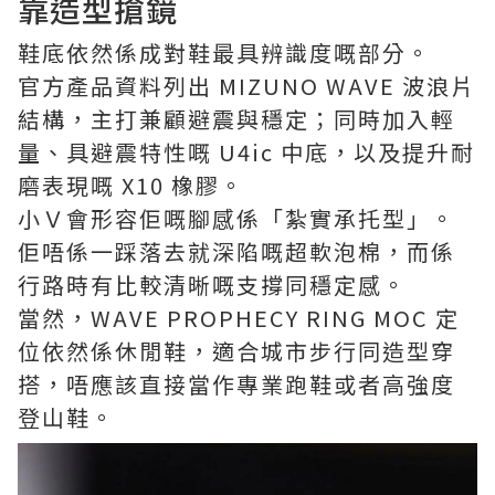
靠造型搶鏡
鞋底依然係成對鞋最具辨識度嘅部分。
官方產品資料列出 MIZUNO WAVE 波浪片
結構，主打兼顧避震與穩定；同時加入輕
量、具避震特性嘅 U4ic 中底，以及提升耐
磨表現嘅 X10 橡膠。
小Ｖ會形容佢嘅腳感係「紮實承托型」。
佢唔係一踩落去就深陷嘅超軟泡棉，而係
行路時有比較清晰嘅支撐同穩定感。
當然，WAVE PROPHECY RING MOC 定
位依然係休閒鞋，適合城市步行同造型穿
搭，唔應該直接當作專業跑鞋或者高強度
登山鞋。