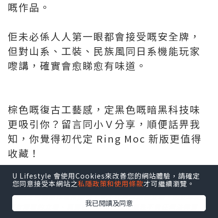
嘅作品。
佢未必係人人第一眼都會接受嘅安全牌，
但對山系、工裝、民族風同日系機能玩家
嚟講，確實會愈睇愈有味道。
棕色嘅復古工藝感，定黑色嘅暗黑科技味
更吸引你？留言同小Ｖ分享，順便話畀我
知，你覺得初代定 Ring Moc 新版更值得
收藏！
U Lifestyle 會使用Cookies來改善您的網站體驗，請確定
您同意接受本網站之
私隱政策和使用條款
才可繼續瀏覽。
*本站之內容由作者所提供，並不代表本站的立場。因此本站對
我已閱讀及同意
所有博客的立場、真實性、準確性及完整性不負任何法律責
任。