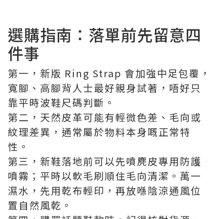
選購指南：落單前先留意四
件事
第一，新版 Ring Strap 會加強中足包覆，
寬腳、高腳背人士最好親身試著，唔好只
靠平時波鞋尺碼判斷。
第二，天然皮革可能有輕微色差、毛向或
紋理差異，通常屬於物料本身嘅正常特
性。
第三，新鞋落地前可以先噴麂皮專用防護
噴霧；平時以軟毛刷順住毛向清潔。萬一
濕水，先用乾布輕印，再放喺陰涼通風位
置自然風乾。