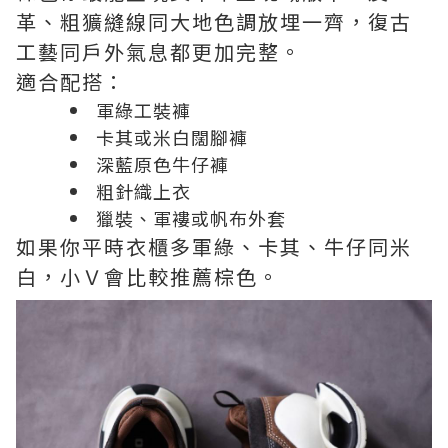
革、粗獷縫線同大地色調放埋一齊，復古
工藝同戶外氣息都更加完整。
適合配搭：
軍綠工裝褲
卡其或米白闊腳褲
深藍原色牛仔褲
粗針織上衣
獵裝、軍褸或帆布外套
如果你平時衣櫃多軍綠、卡其、牛仔同米
白，小Ｖ會比較推薦棕色。