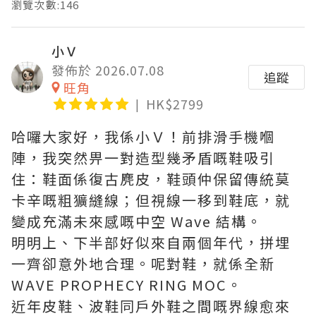
瀏覽次數:146
小Ｖ
發佈於 2026.07.08
追蹤
旺角
HK$2799
哈囉大家好，我係小Ｖ！前排滑手機嗰
陣，我突然畀一對造型幾矛盾嘅鞋吸引
住：鞋面係復古麂皮，鞋頭仲保留傳統莫
卡辛嘅粗獷縫線；但視線一移到鞋底，就
變成充滿未來感嘅中空 Wave 結構。
明明上、下半部好似來自兩個年代，拼埋
一齊卻意外地合理。呢對鞋，就係全新
WAVE PROPHECY RING MOC。
近年皮鞋、波鞋同戶外鞋之間嘅界線愈來