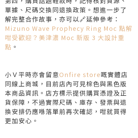
第四，購買話題鞋款時，記得核對貨源、
單據、尺碼交換同退換政策。想進一步了
解完整合作故事，亦可以🔗延伸參考：
Mizuno Wave Prophecy Ring Moc 點解
咁受歡迎？美津濃 Moc 新版 3 大設計重
點
。
小Ｖ平時亦會留意
Onfire store
嘅實體店
同線上商城，目前店內可見棕色與黑色版
本商品資訊。店方標示提供購買憑證及正
貨保障，不過實際尺碼、庫存、發票與退
換安排仍應喺落單前再次確認，咁就買得
更加安心。