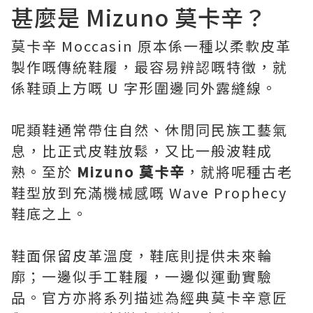
甚麼是 Mizuno 莫卡辛？
莫卡辛 Moccasin 原本係一種以柔軟皮革
製作嘅傳統鞋履，最容易辨認嘅特徵，就
係鞋頭上方嘅 U 字形圍邊同外露縫線。
呢類鞋通常帶住自然、休閒同民族工藝氣
息，比正式皮鞋放鬆，又比一般波鞋成
熟。至於
Mizuno 莫卡辛
，就將呢種古老
鞋型放到充滿機械感嘅 Wave Prophecy
鞋底之上。
鞋面保留皮革溫度，鞋底則提供未來輪
廓；一邊似手工鞋履，一邊似運動實驗
品。官方亦將系列描述為經典莫卡辛意匠