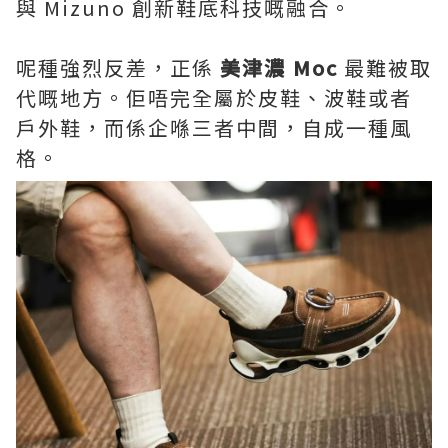
與 Mizuno 創新鞋底科技嘅融合。
呢種強烈反差，正係
美津濃 Moc
最難被取
代嘅地方。佢唔完全屬於皮鞋、波鞋或者
戶外鞋，而係企喺三者中間，自成一種風
格。