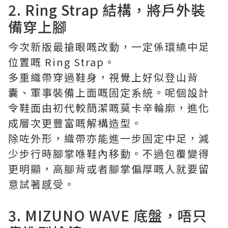
2. Ring Strap 結構，將戶外裝
備穿上腳
今次新版最搶眼嘅改動，一定係環繞中足
位置嘅 Ring Strap。
多重織帶穿過鞋身，視覺上好似登山背
囊、軍事裝備上面嘅固定系統。呢個設計
令鞋面由初代較簡潔嘅莫卡辛輪廓，進化
成層次更豐富嘅解構造型。
除咗外形，織帶亦能進一步固定中足，減
少步行時腳掌喺鞋內移動。不過包覆變得
更明顯，高腳背或者腳掌偏厚嘅人就要留
意試著感受。
3. MIZUNO WAVE 底盤，唔只