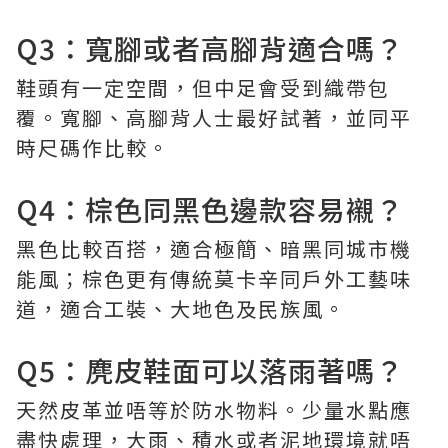
Q3：寬腳或者高腳背適合嗎？
鞋頭有一定空間，但中足會受到織帶包
覆。寬腳、高腳背人士最好試著，並同平
時尺碼作比較。
Q4：棕色同黑色邊款容易襯？
黑色比較百搭，適合極簡、暗黑同城市機
能風；棕色更有傳統莫卡辛同戶外工藝味
道，適合工裝、大地色及民族風。
Q5：麂皮鞋面可以落雨著嗎？
天然皮革並唔等於防水物料。少量水點應
盡快處理，大雨、積水或者泥地環境就唔