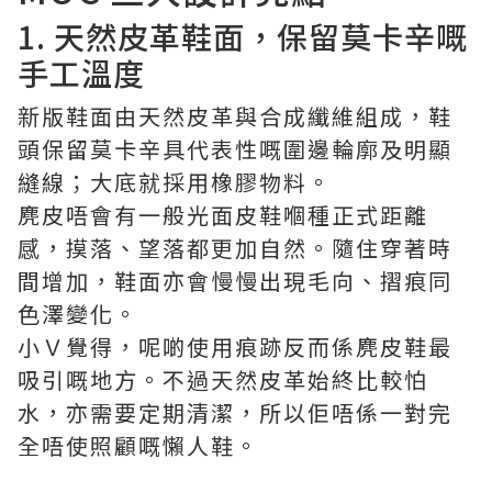
1. 天然皮革鞋面，保留莫卡辛嘅
手工溫度
新版鞋面由天然皮革與合成纖維組成，鞋
頭保留莫卡辛具代表性嘅圍邊輪廓及明顯
縫線；大底就採用橡膠物料。
麂皮唔會有一般光面皮鞋嗰種正式距離
感，摸落、望落都更加自然。隨住穿著時
間增加，鞋面亦會慢慢出現毛向、摺痕同
色澤變化。
小Ｖ覺得，呢啲使用痕跡反而係麂皮鞋最
吸引嘅地方。不過天然皮革始終比較怕
水，亦需要定期清潔，所以佢唔係一對完
全唔使照顧嘅懶人鞋。