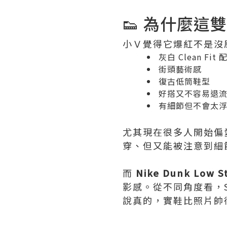
👟 為什麼這雙 N
小Ｖ覺得它爆紅不是沒
灰白 Clean Fit 
街頭藝術感
復古低筒鞋型
好搭又不容易退
有細節但不會太
尤其現在很多人開始偏
穿、但又能被注意到細
而
Nike Dunk Low 
影感。從不同角度看，Sw
說真的，實鞋比照片帥