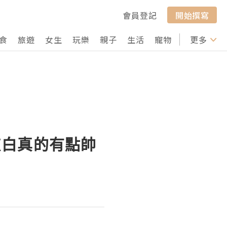
會員登記
開始撰寫
食
旅遊
女生
玩樂
親子
生活
寵物
行山
更多
打卡
sh灰白真的有點帥