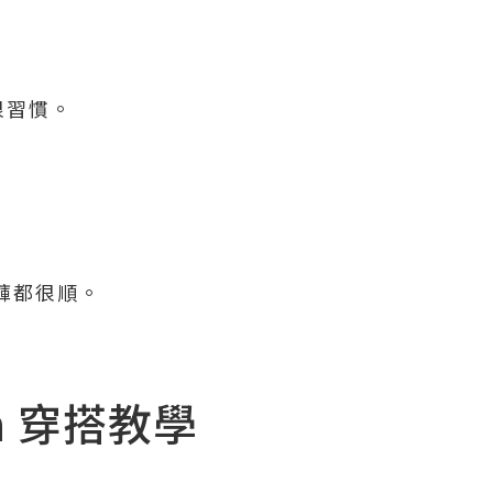
很習慣。
裝褲都很順。
osh 穿搭教學