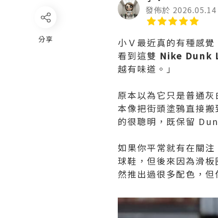
發佈於 2026.05.14
分享
小Ｖ最近真的有種感覺
看到這雙
Nike Dunk 
越有味道。」
原本以為它只是普通灰白
本像把街頭塗鴉直接搬
的很聰明，既保留 Du
如果你平常就有在關注 N
球鞋，但後來因為滑板
然推出過很多配色，但