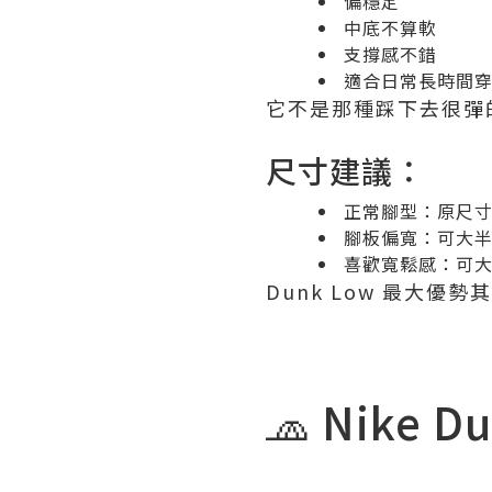
偏穩定
中底不算軟
支撐感不錯
適合日常長時間
它不是那種踩下去很彈
尺寸建議：
正常腳型：原尺
腳板偏寬：可大
喜歡寬鬆感：可
Dunk Low 最大
🧢 Nike 