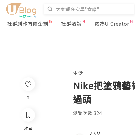
社群創作有價企劃
社群熱話
成為U Creator
生活
Nike把塗鴉藝術
過頭
0
瀏覽次數:324
收藏
小Ｖ