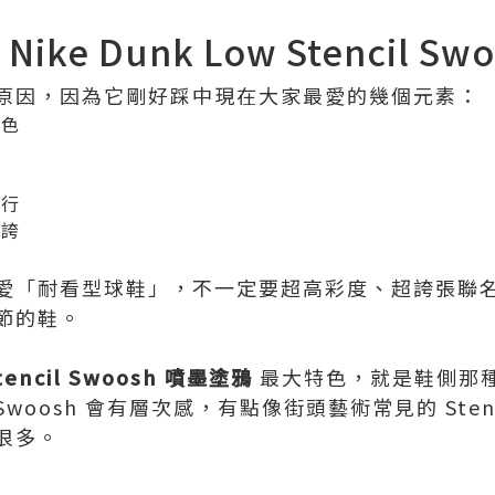
ike Dunk Low Stencil S
原因，因為它剛好踩中現在大家最愛的幾個元素：
配色
流行
浮誇
愛「耐看型球鞋」，不一定要超高彩度、超誇張聯
節的鞋。
Stencil Swoosh 噴墨塗鴉
最大特色，就是鞋側那
oosh 會有層次感，有點像街頭藝術常見的 Stenc
很多。