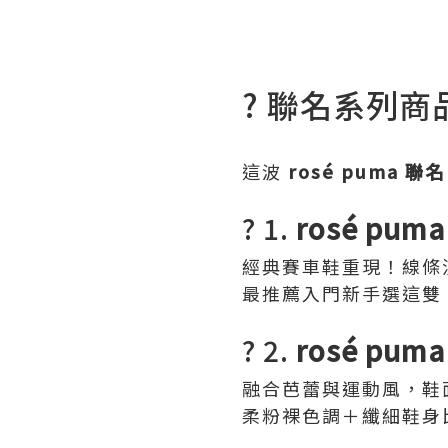
? 聯名系列
這波
rosé puma 聯名
? 1.
rosé puma
經典賽車鞋重現！線條
最推薦入門新手選這雙
? 2.
rosé puma 
融合芭蕾與運動風，鞋
柔粉裸色調＋纖細鞋身比