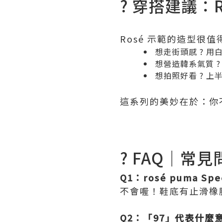
? 穿搭建議：
Rosé 示範的造型很值
想走街頭感 ? 
想營造韓系氣質 
想拍照好看 ? 
這系列的美妙在於：你
? FAQ｜常見
Q1：rosé puma Sp
不會喔！鞋底有止滑橡
Q2：「97」代表什麼