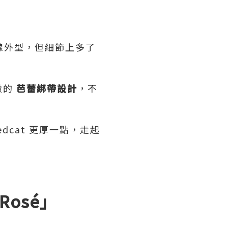
流線外型，但細節上多了
。
緻的
芭蕾綁帶設計
，不
dcat 更厚一點，走起
osé」