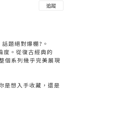
追蹤
，話題絕對爆棚?。
論度。從復古經典的
整個系列幾乎完美展現
你是想入手收藏，還是