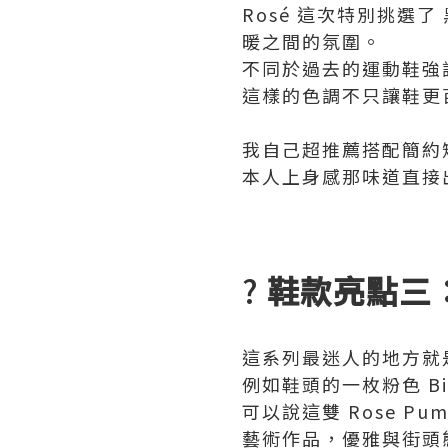
Rosé 這次特別挑選
暖之間的氛圍。
不同於過去的運動鞋強
這樣的色調不只讓鞋更
我自己超推薦搭配簡約短裙
本人上身感那味道直接
?
鞋款亮點三
這系列最迷人的地方就
例如鞋頭的一枚粉色 Bi
可以說這雙 Rose Pu
藝術作品，優雅與街頭