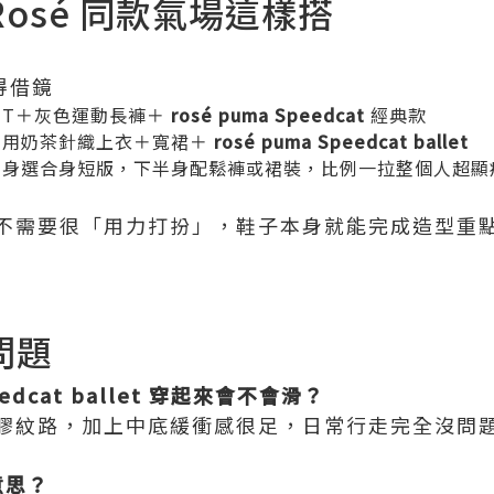
Rosé 同款氣場這樣搭
得借鏡
用白T＋灰色運動長褲＋
rosé puma Speedcat
經典款
? 用奶茶針織上衣＋寬裙＋
rosé puma Speedcat ballet
上半身選合身短版，下半身配鬆褲或裙裝，比例一拉整個人超顯
不需要很「用力打扮」，鞋子本身就能完成造型重
問題
eedcat ballet 穿起來會不會滑？
膠紋路，加上中底緩衝感很足，日常行走完全沒問
意思？