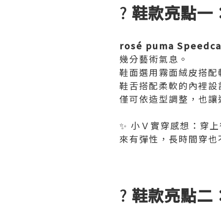
?
鞋款亮點一
rosé puma Speedca
幾分藝術氣息。
鞋面選用霧面絨皮搭配
鞋舌搭配柔軟的內裡設
僅可依造型調整，也讓
✨ 小Ｖ實穿感想：穿上
來有彈性，長時間穿也
?
鞋款亮點二：