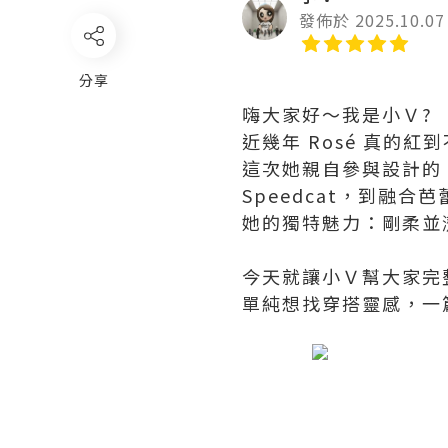
發佈於 2025.10.07
分享
嗨大家好～我是小Ｖ?
近幾年 Rosé 真的
這次她親自參與設計的
Speedcat，到融合
她的獨特魅力：剛柔並
今天就讓小Ｖ幫大家完
單純想找穿搭靈感，一