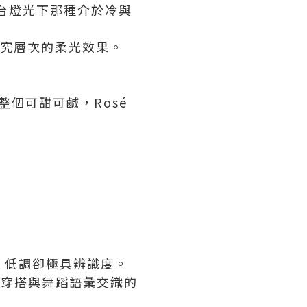
舞台燈光下那種介於冷與
究層次的柔光效果。
整個可甜可鹹，Rosé
樣，低調卻極具辨識度。
件能讓穿搭與舞蹈語彙交織的
。