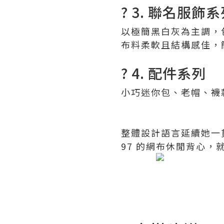
? 3. 聯名服飾
以極簡黑白灰為主調，
布料柔軟且結構感佳，簡
? 4. 配件系列
小巧迷你包、老帽、襪
整體設計語言延續她一
97 的網布休閒背心，就