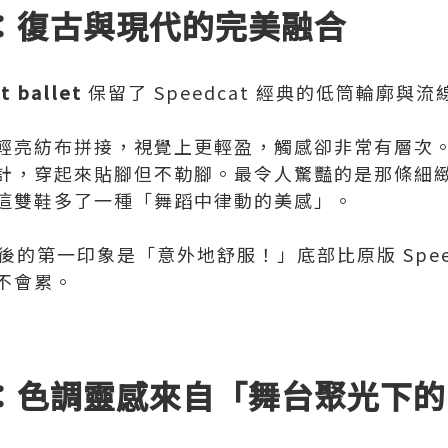
：復古與現代的完美融合
t ballet
保留了 Speedcat 經典的低筒輪廓與
輕亮紡布拼接，視覺上更輕盈，觸感卻非常有層次
計，穿起來貼腳但不勒腳。最令人驚豔的是那條細
這雙鞋多了一種「舞蹈中律動的美感」。
後的第一印象是「意外地舒服！」底部比原版 Spee
不會累。
色調靈感來自「舞台聚光下的R