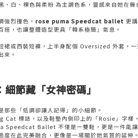
了 黑、白、裸色與柔粉 為主調色系，靈感來自她在
調強烈撞色，
rose puma Speedcat ballet
更講
百搭，也讓整體造型更具「韓系極簡」氣息。
或西裝短褲，上半身配個 Oversized 外套，一
出來。
：細節藏「女神密碼」
是那些「低調卻讓人記得」的小細節。
g Cat 標誌，以及鞋墊內側印上的「Rosie」字
ma Speedcat Ballet 不僅是一雙鞋，更是一
態度在此完美融合，更像是一場關於她氣質的延伸