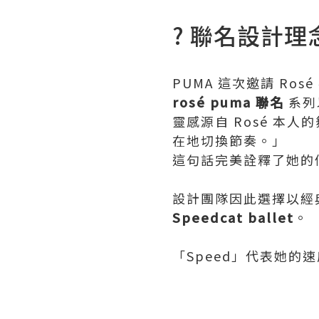
? 聯名設計理
PUMA 這次邀請 R
rosé puma 聯名
系列以
靈感源自 Rosé 本
在地切換節奏。」
這句話完美詮釋了她的
設計團隊因此選擇以經
Speedcat ballet
。
「Speed」代表她的