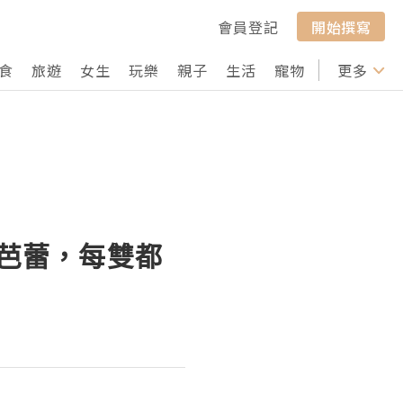
會員登記
開始撰寫
食
旅遊
女生
玩樂
親子
生活
寵物
行山
更多
打卡
古到芭蕾，每雙都