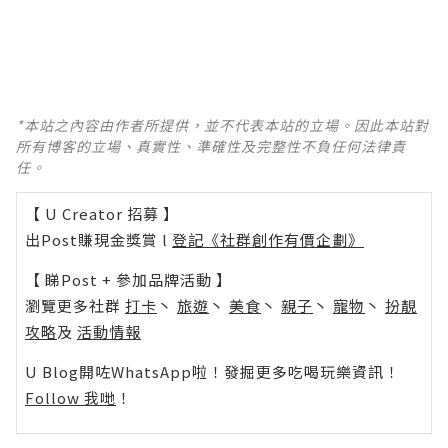
*本站之內容由作者所提供，並不代表本站的立場。因此本站對
所有博客的立場、真實性、準確性及完整性不負任何法律責
任。
【 U Creator 招募 】
出Post賺現金獎賞 l
登記《社群創作有價企劃》
【 睇Post + 參加品牌活動 】
瀏覽更多社群
打卡
丶
旅遊
丶
美食
丶
親子
丶
寵物
丶
扮靚
攻略
及
活動情報
U Blog開咗WhatsApp啦！發掘更多吃喝玩樂資訊！
Follow 我哋
！