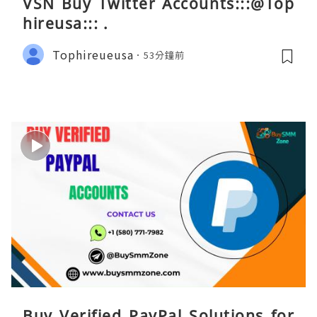
VSN Buy Twitter Accounts:::@Top
hireusa::: .
Tophireueusa
53分鐘前
Buy Verified PayPal Solutions for