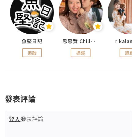
urnal
魚堅日記
思思賢 ChillMyBabe
rikala
追蹤
追蹤
追蹤
發表評論
登入
發表評論