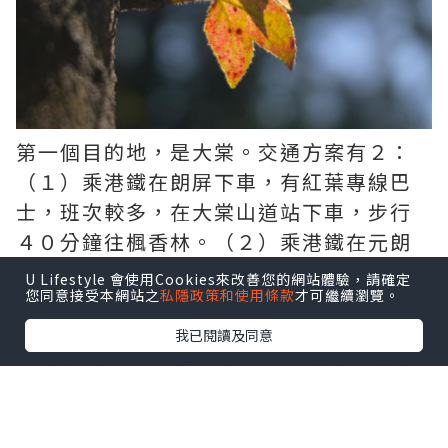
第一個目的地，是大棠。交通方案有２：
（１）乘港鐵在朗屏下車，有紅葉專線巴
士，班次較多，在大棠山道站下車，步行
４０分鐘往楓香林。（２）乘港鐵在元朗
下車，有紅葉專線紅VAN，在大欖郊野公
U Lifestyle 會使用Cookies來改善您的網站體驗，請確定
您同意接受本網站之
私隱政策和使用條款
才可繼續瀏覽。
園停車場下車，步行３０分鐘往楓香林。
我已閱讀及同意
由西鐵朗屏站B1出口轉左，沿樓梯步行到
地面，乘港鐵接駁巴士K66，並於「大棠山
路」落車（即尾二的車站 ）。沿「大棠山