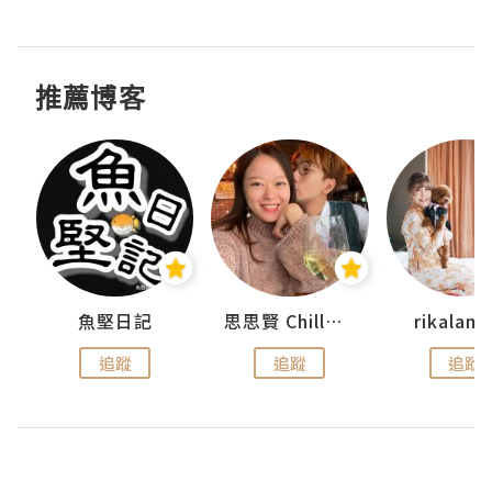
推薦博客
urnal
魚堅日記
思思賢 ChillMyBabe
rikala
追蹤
追蹤
追蹤