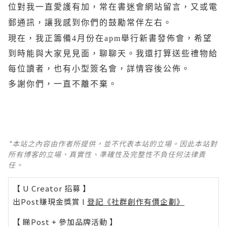
位對我一直愛護有加，常在書迷會網站留言，又或電
郵通訊，讓我感到你們的鼓勵常伴左右。
現在，我正籌備
4
月份在
apm
舉行新書發佈會，希望
到時能與大家見見面，聊聊天。我還打算送些禮物給
每位讀者，也有小型簽名會，詳情容後公佈。
多謝你們，一直不離不棄。
*本站之內容由作者所提供，並不代表本站的立場。因此本站對
所有博客的立場、真實性、準確性及完整性不負任何法律責
任。
【 U Creator 招募 】
出Post賺現金獎賞 l
登記《社群創作有價企劃》
【 睇Post + 參加品牌活動 】