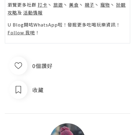
瀏覽更多社群
打卡
丶
旅遊
丶
美食
丶
親子
丶
寵物
丶
扮靚
攻略
及
活動情報
U Blog開咗WhatsApp啦！發掘更多吃喝玩樂資訊！
Follow 我哋
！
0個讚好
收藏