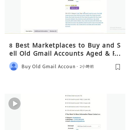
8 Best Marketplaces to Buy and S
ell Old Gmail Accounts Aged & PV
A Safely (Any Country) – 2026 Gui
Buy Old Gmail Accoun
2小時前
de