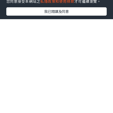
您同意接受本網站之
私隱政策和使用條款
才可繼續瀏覽。
園停車場下車，步行３０分鐘往楓香林。
我已閱讀及同意
由西鐵朗屏站B1出口轉左，沿樓梯步行到
地面，乘港鐵接駁巴士K66，並於「大棠山
路」落車（即尾二的車站 ）。沿「大棠山
路」步行，經過「大棠渡假村」到「大欖
郊野公園」，步上不太長的石級路到「大
欖郊野公園」燒烤場，離開石級這裏有一
片大草地，向左邊走，這裏有公廁及小食
亭，建議先用這個公廁才好出發，因為之
後的行山路線，沒有太多廁所位，有的都
只有臨時公廁。
點擊圖片放大