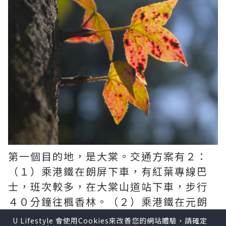
第一個目的地，是大棠。交通方案有２：
（１）乘港鐵在朗屏下車，有紅葉專線巴
士，班次較多，在大棠山道站下車，步行
４０分鐘往楓香林。（２）乘港鐵在元朗
下車，有紅葉專線紅VAN，在大欖郊野公
U Lifestyle 會使用Cookies來改善您的網站體驗，請確定