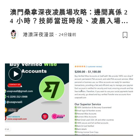
澳門桑拿深夜凌晨場攻略：邊間真係 2
4 小時？技師當班時段、凌晨入場流
程、過夜安排一次過講清
港澳深夜漫談
24分鐘前