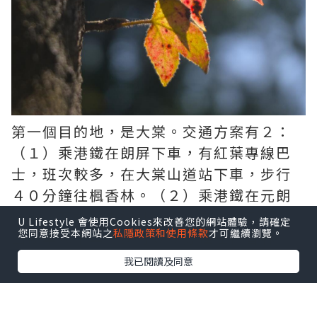
第一個目的地，是大棠。交通方案有２：
（１）乘港鐵在朗屏下車，有紅葉專線巴
士，班次較多，在大棠山道站下車，步行
４０分鐘往楓香林。（２）乘港鐵在元朗
下車，有紅葉專線紅VAN，在大欖郊野公
U Lifestyle 會使用Cookies來改善您的網站體驗，請確定
您同意接受本網站之
私隱政策和使用條款
才可繼續瀏覽。
園停車場下車，步行３０分鐘往楓香林。
我已閱讀及同意
由西鐵朗屏站B1出口轉左，沿樓梯步行到
地面，乘港鐵接駁巴士K66，並於「大棠山