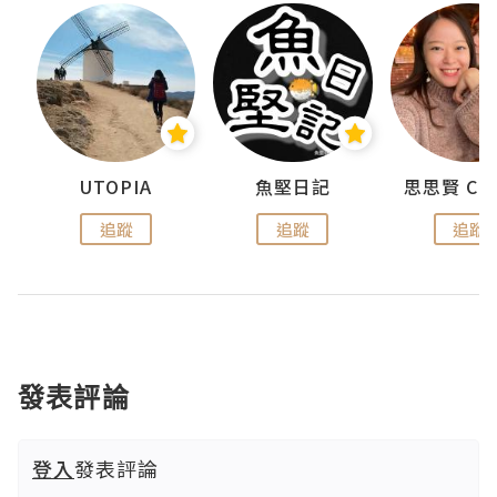
urnal
UTOPIA
魚堅日記
追蹤
追蹤
追蹤
發表評論
登入
發表評論