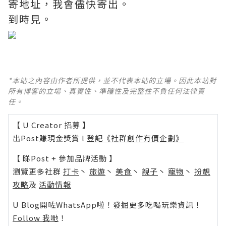
寄地址，我會儘快寄出。
到時見。
*本站之內容由作者所提供，並不代表本站的立場。因此本站對
所有博客的立場、真實性、準確性及完整性不負任何法律責
任。
【 U Creator 招募 】
出Post賺現金獎賞 l
登記《社群創作有價企劃》
【 睇Post + 參加品牌活動 】
瀏覽更多社群
打卡
丶
旅遊
丶
美食
丶
親子
丶
寵物
丶
扮靚
攻略
及
活動情報
U Blog開咗WhatsApp啦！發掘更多吃喝玩樂資訊！
Follow 我哋
！