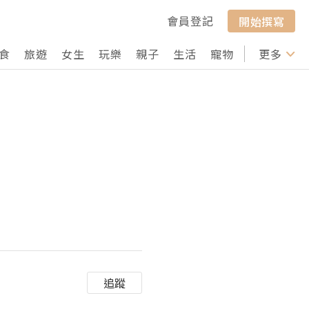
會員登記
開始撰寫
食
旅遊
女生
玩樂
親子
生活
寵物
行山
更多
打卡
追蹤