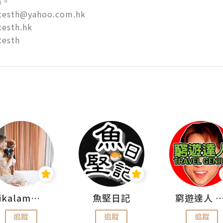


sth@yahoo.com.hk 

sth.hk

esth 
rikalammm
魚堅日記
窮遊達人 Mr.TravelGe
追蹤
追蹤
追蹤