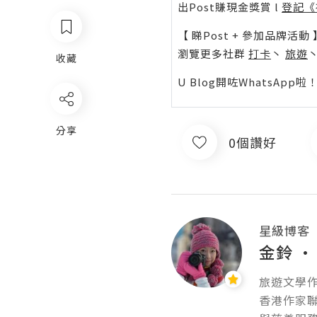
出Post賺現金獎賞 l
登記《
【 睇Post + 參加品牌活動 
瀏覽更多社群
打卡
丶
旅遊
收藏
U Blog開咗WhatsAp
分享
0個讚好
星級博客
金鈴 
旅遊文學作
香港作家聯