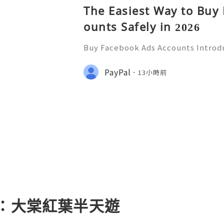
The Easiest Way to Buy
ounts Safely in 2026
Buy Facebook Ads Accounts Introd
ccounts Are you looking to superc
ng strategy? If so, navigating the 
PayPal
13小時前
sing can be challenging. W
影：大棠紅葉半天遊