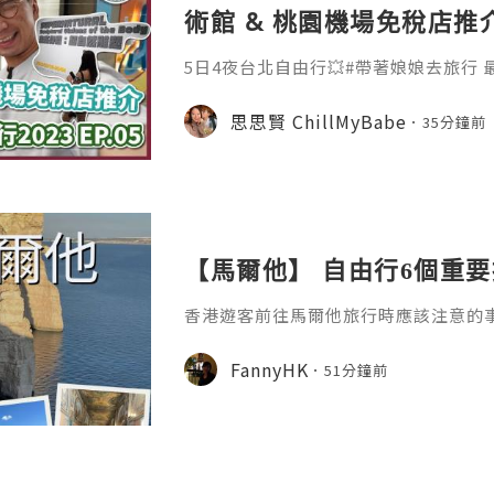
術館 & 桃園機場免稅店推
5日4夜台北自由行💥#帶著娘娘去旅行
時仲係Duty free買酒shopping~ 黎
pening & 酒店Review 📍 和苑三井花
思思賢 ChillMyBabe
35分鐘前
📍 Japoli義大利餐酒館新生店 06:33 
山站 08:29 展覽 📍 臺北市立美術館 
【馬爾他】 自由行6個重要
香港遊客前往馬爾他旅行時應該注意的
FannyHK
51分鐘前