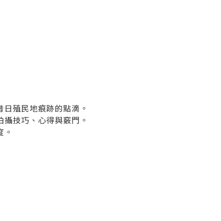
昔日殖民地痕跡的點滴。
拍攝技巧、心得與竅門。
度。