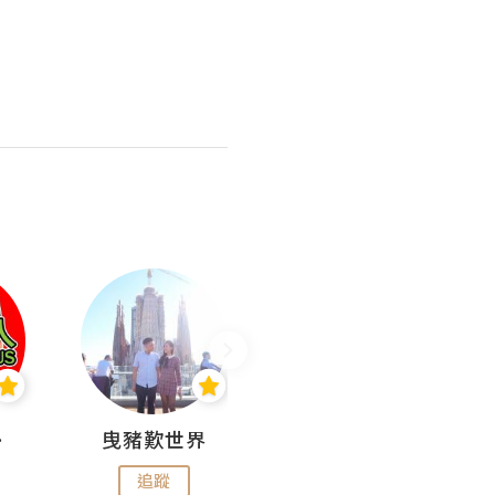
nius
曳豬歎世界
Koalascities (^O^)! @ UTravel
追蹤
追蹤