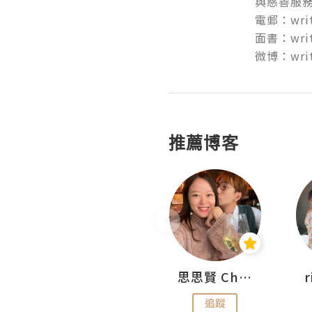
與慈善服務。
電郵：write
面書：write
微博：writ
推薦博客
沙米旅行手帖 Somewhere Journal
思思賢 ChillMyBabe
追蹤
追蹤