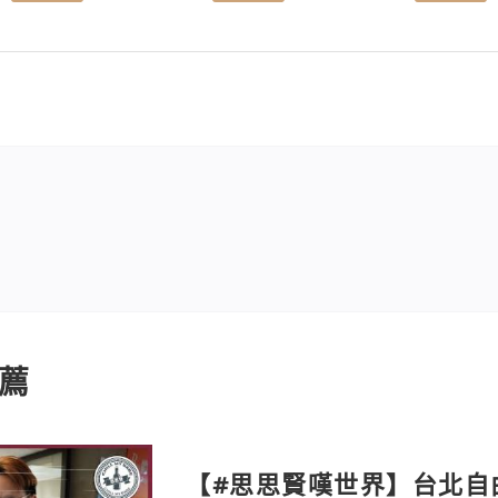
薦
【#思思賢嘆世界】台北自由