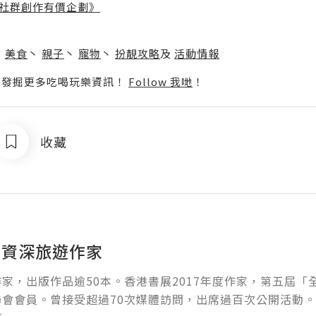
社群創作有價企劃》
】
丶
美食
丶
親子
丶
寵物
丶
扮靚攻略
及
活動情報
p啦！發掘更多吃喝玩樂資訊！
Follow 我哋
！
收藏
· 資深旅遊作家
家，出版作品逾50本。香港書展2017年度作家，第五屆
會會員。曾接受超過70次媒體訪問，出席過百次公開活動。