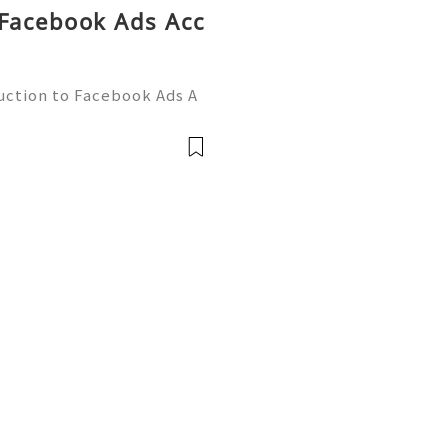
 Facebook Ads Acc
uction to Facebook Ads A
harge your online marketi
world of Facebook adverti