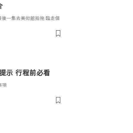
介
 最後一集去美術館拍拖 臨走個
緊去台北既朋友記得喇 00:00 O
園飯店 台北忠孝 01:38 Lunch
前往美術館 📍 忠孝新生 - 去圓
(未來身體：超自然雕塑 / 勒
提示 行程前必看
事項