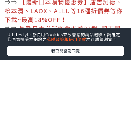
⇒⇒
【最新日本購物優惠券】唐吉訶德、
松本清、LAOX、ALLU等16種折價券等你
下載~最高18%OFF！
⇒⇒
最新日本必買零食推薦31選–超市超
U Lifestyle 會使用Cookies來改善您的網站體驗，請確定
商就買得到，便宜好吃當伴手禮也可、CP
您同意接受本網站之
私隱政策和使用條款
才可繼續瀏覽。
值超高！
我已閱讀及同意
1. 東京 – Ginza Sony Park
圖片來源自官方IG
在 2025 年 1 月 26 日已開幕的Ginza
Sony Park是由東京銀座索尼大樓所重建
而成的新設施，以
「銀座的公園」
為概
念，帶來開放的空間和不斷變化的活動。
Ginza Sony Park
不設置任何商業租戶
，