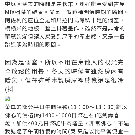
中庭。我去的時間是在秋末，剛好能享受到古屋
MIX楓葉的絕景。又是一個跳進明治時期的瞬間。
阿佐利的座位全是和風拉門式隱私十足的個室，
榻榻米的地板、牆上掛著畫作，雖然不是非常的
華麗絢爛但讓人感受到厚重的歷史感，又是一個
跳進明治時期的瞬間。
因為是個室，所以不用在意他人的眼光完
全放鬆的用餐，冬天的時候有雖然房內有
暖氣，但在這種木製房屋裡感覺還是很冷
(抖
菜單的部分平日午間特餐(11：00〜13：30)能以
佛心的價格(約1400~1600日幣左右)吃到壽喜
燒，加價400元日幣能牛肉增量，非常佛心！不過
我錯過了午間特餐的時間(哭 只能以比平常便宜一