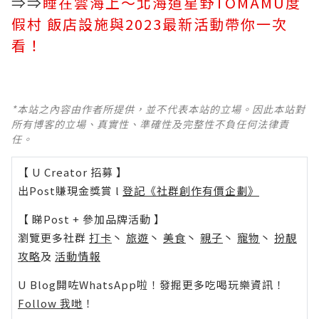
⇒⇒
睡在雲海上～北海道星野TOMAMU度
假村 飯店設施與2023最新活動帶你一次
看！
*本站之內容由作者所提供，並不代表本站的立場。因此本站對
所有博客的立場、真實性、準確性及完整性不負任何法律責
任。
【 U Creator 招募 】
出Post賺現金獎賞 l
登記《社群創作有價企劃》
【 睇Post + 參加品牌活動 】
瀏覽更多社群
打卡
丶
旅遊
丶
美食
丶
親子
丶
寵物
丶
扮靚
攻略
及
活動情報
U Blog開咗WhatsApp啦！發掘更多吃喝玩樂資訊！
Follow 我哋
！