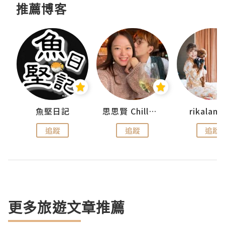
推薦博客
urnal
魚堅日記
思思賢 ChillMyBabe
rikala
追蹤
追蹤
追蹤
更多旅遊文章推薦