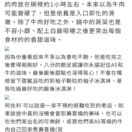
的肉放在碗裡約1小時左右，本來以為牛肉
可能變硬了，但是依舊是入口即化的滑
嫩。除了牛肉好吃之外，鍋中的蔬菜也是
不容小覷，配上白飯咀嚼之後更突出每個
食材的的香甜滋味。
因為份量看起來不多以為會吃不飽，但是吃完之
後覺得剛剛好。八分的飽足感讓你永遠記住A5和
牛的滋味。最後飯後甜點也深得我心！不會在嘴
裡留下甜膩且吃的到柚子顆粒的柚子冰淇淋，是
我吃過最好吃的飯後冰淇淋！
阿佐利 可以說是一家不預約很難吃到的老店，如
果旅途中真的沒機會嘗到壽喜燒的美味，也可以
吃他們家出名的可樂餅，或買他們家A5等級的牛
肉自己回家煮壽喜燒(笑