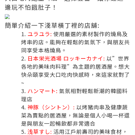
邊玩不怕餓肚子！
簡單介紹一下淺草橫丁裡的店舖:
ユラユラ:
使用嚴選的素材製作的燒鳥及
烤串的店。能夠在輕鬆的氣氛下，與朋友共
同享受本格燒鳥。
日本栄光酒場 ロッキーカナイ:
以”世界
各地的美味肉料理”為主題的居酒屋。想大
快朵頤享受大口吃肉快感時，來這家就對了
~
ハンマート:
氣氛相對輕鬆新潮的韓國料
理店
神豚（シントン）:
以烤豬肉串及健康蔬
菜為賣點的居酒屋，無論是個人小喝一杯還
是與朋友一起暢飲都非常適合
浅草すし:
活用江戶前壽司的美味食材，