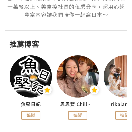
一萬餐以上、美食控社長的私房分享，超用心超
豐富內容讓我們陪你一起窩日本～
推薦博客
urnal
魚堅日記
思思賢 ChillMyBabe
rikala
追蹤
追蹤
追蹤