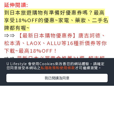
延伸閱讀:
到日本旅遊購物有準備好優惠券嗎？最高
享受18%OFF的優惠~家電、藥妝、二手名
牌都有喔~
⇒⇒
【最新日本購物優惠券】唐吉訶德、
松本清、LAOX、ALLU等16種折價券等你
下載~最高18%OFF！
⇒⇒
最新日本必買零食推薦31選–超市超
U Lifestyle 會使用Cookies來改善您的網站體驗，請確定
商就買得到，便宜好吃當伴手禮也可、CP
您同意接受本網站之
私隱政策和使用條款
才可繼續瀏覽。
值超高！
我已閱讀及同意
1. 東京 – Ginza Sony Park
圖片來源自官方IG