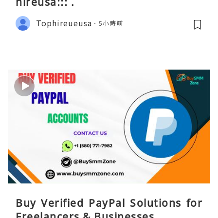
hireusa::: .
Tophireueusa
5小時前
Buy Verified PayPal Solutions for
Freelancers & Businesses