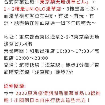
合式商業設施
「東京樂天地浅草ビル」
，
1、2樓是UNIQLO淺草店
、3樓是壽司郎，
而淺草橫町就位在4樓，有吃、有玩、有
逛，能盡情在裡面度過一個下午的時光～
地址：東京都台東区浅草2-6-7東京楽天地
浅草ビル4階
營業時間：和服出租店 10:00～17:00／餐
飲店 12:00～23:00
交通：筑波快線「浅草駅」徒步1分鐘／東
武晴空塔線「浅草駅」徒歩7分
延伸閱讀:
⇒⇒
2022東京疫情期間新開幕景點10選推
薦！出國到日本自由行就去這些地方！