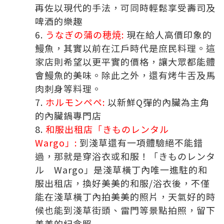
再佐以現代的手法，可同時輕鬆享受壽司及
啤酒的樂趣
うなぎの蒲の穂焼:
現在給人高價印象的
鰻魚，其實以前在江戶時代是庶民料理。這
家店則希望以更平實的價格，讓大眾都能體
會鰻魚的美味。除此之外，還有烤牛舌及馬
肉刺身等料理。
ホルモンペペ:
以新鮮Q彈的內臟為主角
的內臟鍋專門店
和服出租店「きものレンタル
Wargo」:
到淺草還有一項體驗絕不能錯
過，那就是穿浴衣或和服！「きものレンタ
ル Wargo」是淺草橫丁內唯一進駐的和
服出租店，換好美美的和服/浴衣後，不僅
能在淺草橫丁內拍美美的照片，天氣好的時
候也能到淺草街頭、雷門等景點拍照，留下
美美的紀念照