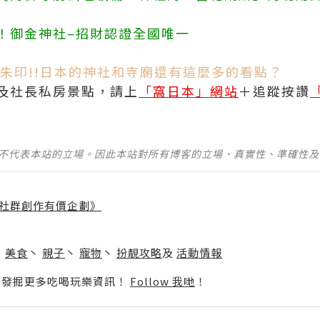
！御金神社–招財認證全國唯一
朱印!!日本的神社和寺廟還有這麼多的看點？
及社長私房景點，請上
「窩日本」網站
＋追蹤按讚
並不代表本站的立場。因此本站對所有博客的立場、真實性、準確性
社群創作有價企劃》
】
丶
美食
丶
親子
丶
寵物
丶
扮靚攻略
及
活動情報
p啦！發掘更多吃喝玩樂資訊！
Follow 我哋
！