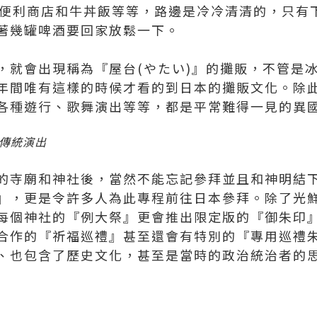
的便利商店和牛丼飯等等，路邊是冷冷清清的，只有
著幾罐啤酒要回家放鬆一下。
，就會出現稱為『屋台(やたい)』的攤販，不管是
年間唯有這樣的時候才看的到日本的攤販文化。除
各種遊行、歌舞演出等等，都是平常難得一見的異
傳統演出
的寺廟和神社後，當然不能忘記參拜並且和神明結
』，更是令許多人為此專程前往日本參拜。除了光
每個神社的『例大祭』更會推出限定版的『御朱印
合作的『祈福巡禮』甚至還會有特別的『專用巡禮
、也包含了歷史文化，甚至是當時的政治統治者的