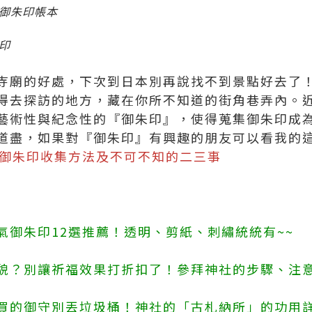
御朱印帳本
印
寺廟的好處，下次到日本別再說找不到景點好去了
得去探訪的地方，藏在你所不知道的街角巷弄內。
藝術性與紀念性的『御朱印』，使得蒐集御朱印成
道盡，如果對『御朱印』有興趣的朋友可以看我的
？御朱印收集方法及不可不知的二三事
氣御朱印12選推薦！透明、剪紙、刺繡統統有~~
貌？別讓祈福效果打折扣了！參拜神社的步驟、注
買的御守別丟垃圾桶！神社的「古札納所」的功用