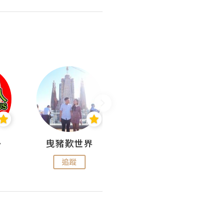
nius
曳豬歎世界
Koalascities (^O^)! @ UTravel
追蹤
追蹤