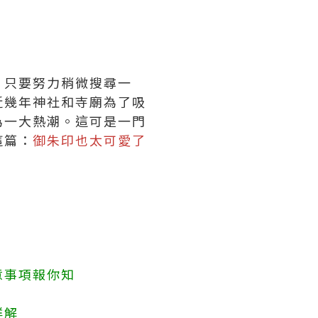
！只要努力稍微搜尋一
近幾年神社和寺廟為了吸
為一大熱潮。這可是一門
這篇：
御朱印也太可愛了
意事項報你知
詳解