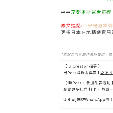
⇒⇒
京都求財運看這裡
原文連結:
不只是蒐集御
更多日本在地精選資訊
*本站之內容由作者所提供，
【 U Creator 招募 】
出Post賺現金獎賞 l
登記《
【 睇Post + 參加品牌活動 
瀏覽更多社群
打卡
丶
旅遊
U Blog開咗WhatsAp