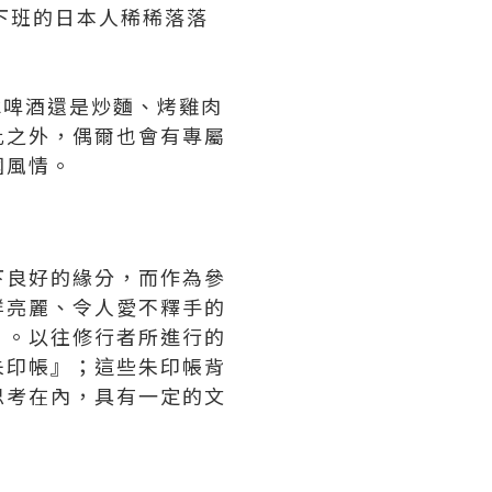
下班的日本人稀稀落落
冰啤酒還是炒麵、烤雞肉
此之外，偶爾也會有專屬
國風情。
下良好的緣分，而作為參
鮮亮麗、令人愛不釋手的
』。以往修行者所進行的
朱印帳』；這些朱印帳背
思考在內，具有一定的文