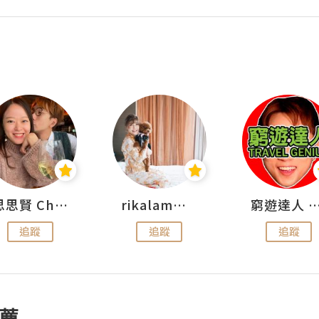
思思賢 ChillMyBabe
rikalammm
窮遊達人 Mr.TravelGe
追蹤
追蹤
追蹤
薦