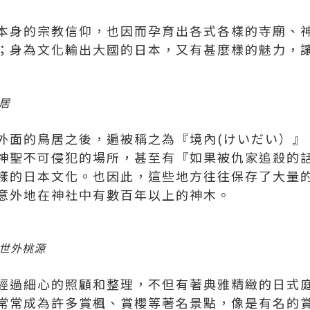
本身的宗教信仰，也因而孕育出各式各樣的寺廟、
；身為文化輸出大國的日本，又有甚麼樣的魅力，
居
外面的鳥居之後，遍被稱之為『境內(けいだい）』
神聖不可侵犯的場所，甚至有『如果被仇家追殺的
樣的日本文化。也因此，這些地方往往保存了大量
意外地在神社中有數百年以上的神木。
世外桃源
經過細心的照顧和整理，不但有著典雅精緻的日式
常常成為許多賞楓、賞櫻等著名景點，像是有名的