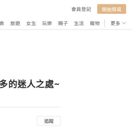
會員登記
開始撰寫
食
旅遊
女生
玩樂
親子
生活
寵物
行山
更多
打卡
多的迷人之處~
追蹤