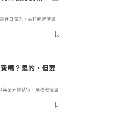
lade筆電近日曝光，主打超輕薄設
機種之一。對於喜歡《直擊龍捲
品也適合搭配PG電子試玩平
kBook Aeroblade採
風格，配備窄邊框螢幕、頂部視
顯示，新機採用類
免費嗎？是的，但要
以其全天候執行、嚴格遵循量
效盈利的利器。然而，在決定
的問題橫亙在每位交易者面前
單的"是"或"否"所能概括，
藏的風險成本。EA獲取與使
為全球主流交易軟體，其本身