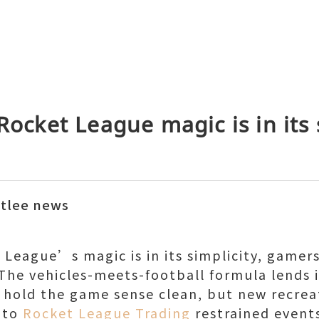
Rocket League magic is in its 
ftlee news
 League’s magic is in its simplicity, gamers
he vehicles-meets-football formula lends i
p hold the game sense clean, but new recre
 to
Rocket League Trading
restrained event