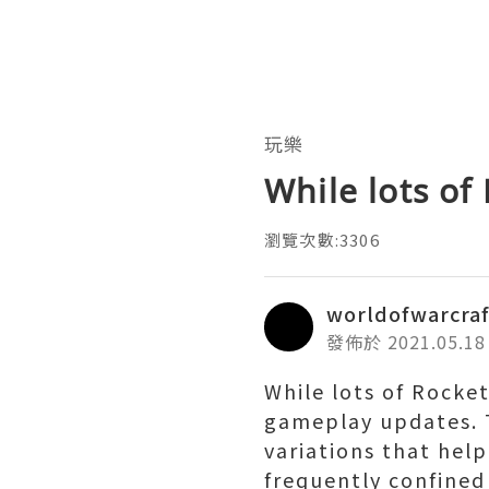
玩樂
While lots of 
瀏覽次數:3306
worldofwarcra
發佈於 2021.05.18
While lots of Rocket
gameplay updates. T
variations that hel
frequently confined