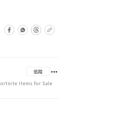
追蹤
ortnite Items for Sale