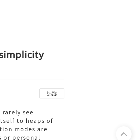
simplicity
追蹤
 rarely see
tself to heaps of
ation modes are
s or personal