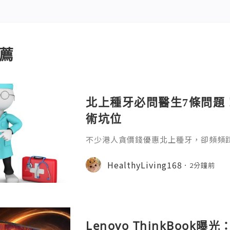
薦
北上種牙必問醫生7條問題
術坑位
不少港人貪價錢優惠北上種牙，卻頻頻
適、無售後保障等問題。本文整理7條
骨骼檢測、收費標準、植體資訊、醫生
HealthyLiving168
2分鐘前
服務，幫大家避開種牙陷阱，安心求診
Lenovo ThinkBook