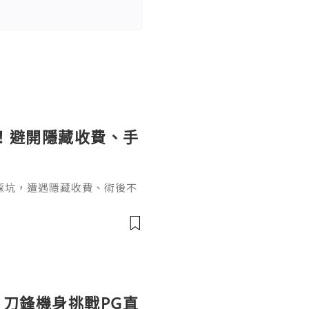
！避開隱藏收費、手
踩坑，遭遇隱藏收費、術後不
種牙必問醫生關鍵問題，涵蓋
資歷、療程、手術風險及售後
。
曝光：刀鋒機身挑戰PG直