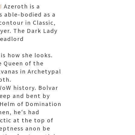
d
Azeroth is a
s able-bodied as a
ontour in Classic,
ayer. The Dark Lady
readlord
 is how she looks.
he Queen of the
lvanas in Archetypal
oth.
 WoW history. Bolvar
leep and bent by
e Helm of Domination
hen, he's had
ctic at the top of
deptness anon be