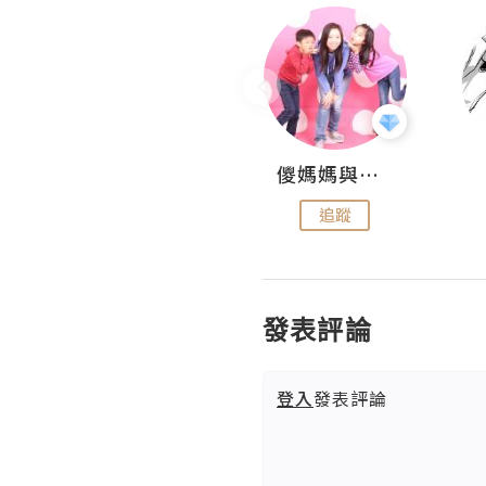
Hahakelly的生活點滴
儍媽媽與兩隻小魔怪之家
追蹤
追蹤
發表評論
登入
發表評論