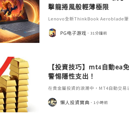
擊龍捲風般輕薄極限
Lenovo全新ThinkBook Aerob
計，有望成為ThinkBook系列最薄
風》的PG遊戲玩家來說，這款可攜式新
PG电子游戏
31分鐘前
台，隨時開啟娛樂與辦公體驗。據了解，Thin
用全新命名，延續ThinkBook商務
訊鏡頭模組以及簡潔機身設計。曝光圖
【投資技巧】mt4自動ea
警惕隱性支出！
在貴金屬投資的浪潮中，MT4自動交易
化規則的特性，成為無數投資者追求高
啟用這把"智能鑰匙"之前，一個最基礎
懶人投資寶典
1小時前
——mt4自動ea免費嗎？答案並非一句簡
它關乎軟體獲取、運行環境以及背後隱
用：核心免費但需警惕隱性支出MT4作
及多數EA程式的下載均是免