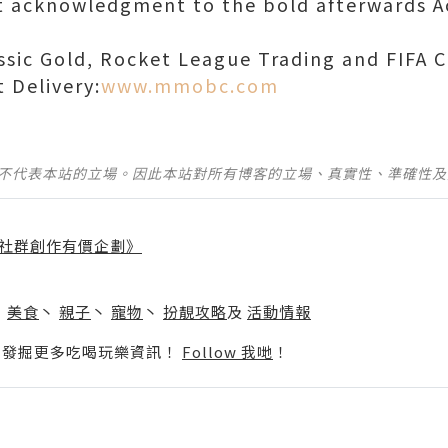
ft acknowledgment to the bold afterwards Ac
sic Gold, Rocket League Trading and FIFA 
t Delivery:
www.mmobc.com
並不代表本站的立場。因此本站對所有博客的立場、真實性、準確性
社群創作有價企劃》
】
丶
美食
丶
親子
丶
寵物
丶
扮靚攻略
及
活動情報
p啦！發掘更多吃喝玩樂資訊！
Follow 我哋
！