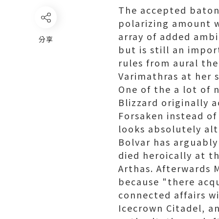
The accepted baton 
polarizing amount w
array of added ambi
分享
but is still an imp
rules from aural th
Varimathras at her s
One of the a lot of 
Blizzard originally 
Forsaken instead of
looks absolutely al
Bolvar has arguably 
died heroically at 
Arthas. Afterwards M
because "there acqu
connected affairs wi
Icecrown Citadel, a