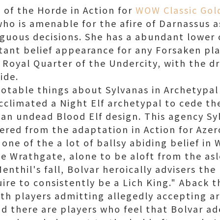
of the Horde in Action for
WOW Classic Gol
ho is amenable for the afire of Darnassus a
guous decisions. She has a abundant lower c
ortant belief appearance for any Forsaken pl
e Royal Quarter of the Undercity, with the d
ide.
notable things about Sylvanas in Archetypal
acclimated a Night Elf archetypal to cede t
 an undead Blood Elf design. This agency Sy
tered from the adaptation in Action for Azer
one of the a lot of ballsy abiding belief in
the Wrathgate, alone to be aloft from the as
enthil's fall, Bolvar heroically advisers th
ire to consistently be a Lich King." Aback t
th players admitting allegedly accepting ar
nd there are players who feel that Bolvar a