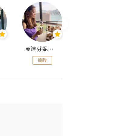
✾達芬妮•愛孩子•愛生活✾
wendysugar享受生活gogogo
追蹤
追蹤