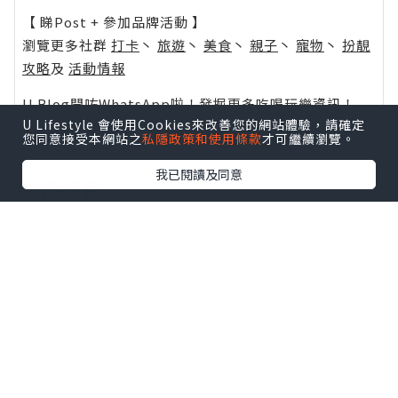
【 睇Post + 參加品牌活動 】
瀏覽更多社群
打卡
丶
旅遊
丶
美食
丶
親子
丶
寵物
丶
扮靚
攻略
及
活動情報
U Blog開咗WhatsApp啦！發掘更多吃喝玩樂資訊！
U Lifestyle 會使用Cookies來改善您的網站體驗，請確定
Follow 我哋
！
您同意接受本網站之
私隱政策和使用條款
才可繼續瀏覽。
我已閱讀及同意
相關話題
Makeup
澳洲
行程建議
台灣
首爾
日本
旅行
面膜
識飲識食
遊記
旅遊
Travel
自由行
美食
working holiday
好孩子PHILIP遊記