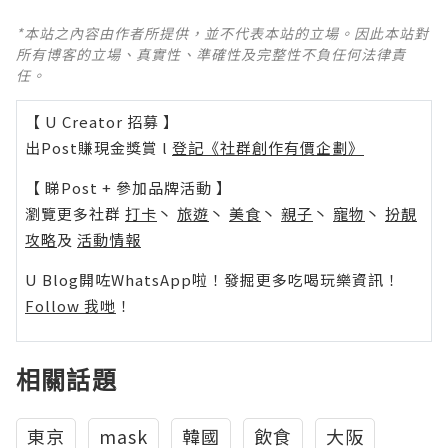
*本站之內容由作者所提供，並不代表本站的立場。因此本站對
所有博客的立場、真實性、準確性及完整性不負任何法律責
任。
【 U Creator 招募 】
出Post賺現金獎賞 l
登記《社群創作有價企劃》
【 睇Post + 參加品牌活動 】
瀏覽更多社群
打卡
丶
旅遊
丶
美食
丶
親子
丶
寵物
丶
扮靚
攻略
及
活動情報
U Blog開咗WhatsApp啦！發掘更多吃喝玩樂資訊！
Follow 我哋
！
相關話題
東京
mask
韓國
飲食
大阪