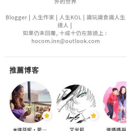
外的世界

Blogger | 人生作家 | 人生KOL | 識玩識食識人生
達人 | 

如果仍未回覆, 十成十仍在旅途上 : 

hocom.inn@outlook.com
推薦博客
點滴
✾達芬妮•愛孩子•愛生活✾
艾米莉