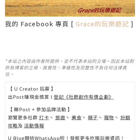
我的 Facebook 專頁 [
Grace的玩樂遊記
]
*本站之內容由作者所提供，並不代表本站的立場。因此本站對
所有博客的立場、真實性、準確性及完整性不負任何法律責
任。
【 U Creator 招募 】
出Post賺現金獎賞 l
登記《社群創作有價企劃》
【 睇Post + 參加品牌活動 】
瀏覽更多社群
打卡
丶
旅遊
丶
美食
丶
親子
丶
寵物
丶
扮靚
攻略
及
活動情報
U Blog開咗WhatsApp啦！發掘更多吃喝玩樂資訊！