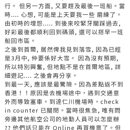
行。 但另一方面, 又要趕及最後一班船。當
時.... 心想, 可能是上天要我一些 磨練了。
由初時的埋怨..... 到後來咬緊牙關踩過去,
好彩最後都順利回到碼頭, 還可以搭早一班
船回市區。
之後到首爾, 居然俾我見到落雪, 因為已經
是3月中, 仲要係好大雪。 因為沒有預期,
所以特別興奮, 但地點不是在首爾地區, 詳
細遊記.... 之後會再分享。
到最一天, 應該是最驚險。因為差點返不到
香港！！原因是去機埸途中，遇到交通意
外而導致塞車。到逹仁川機場時，check
in counter 已關閉。當時很焦急, 唯有問
旁邊其他航空公司的地勤人員可以怎麼辦
?? 他們話只能在 Online 再買機票了。但