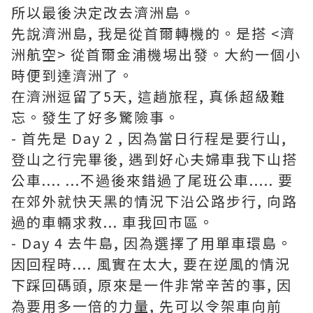
所以最後決定改去濟洲島。
先說濟洲島, 我是從首爾轉機的。是搭 <濟
洲航空> 從首爾金浦機埸出發。大約一個小
時便到達濟洲了。
在濟洲逗留了5天, 這趟旅程, 真係超級難
忘。發生了好多驚險事。
- 首先是 Day 2 , 因為當日行程是要行山,
登山之行完畢後, 遇到好心夫婦車我下山搭
公車.... ...不過後來錯過了尾班公車..... 要
在郊外就快天黑的情況下沿公路步行, 向路
過的車輛求救... 車我回市區。
- Day 4 去牛島, 因為選擇了用單車環島。
因回程時.... 風實在太大, 要在逆風的情況
下踩回碼頭, 原來是一件非常辛苦的事, 因
為要用多一倍的力量, 先可以令架車向前