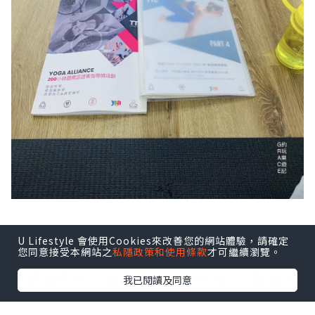
U Lifestyle 會使用Cookies來改善您的網站體驗，請確定
您同意接受本網站之
私隱政策和使用條款
才可繼續瀏覽。
報名前，心裏問過自己好多次。個課程編
排好緊密喎，我真的可以做到嗎 ？ 對我來
我已閱讀及同意
說，決定參加與否，完全是取決於自己的