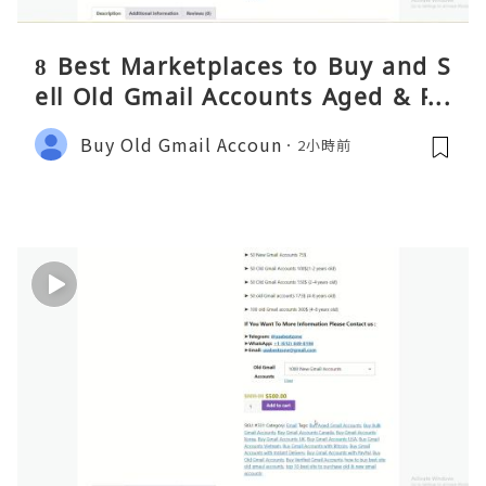
8 Best Marketplaces to Buy and S
ell Old Gmail Accounts Aged & PV
A Safely (Any Country) – 2026 Gui
Buy Old Gmail Accoun
2小時前
de