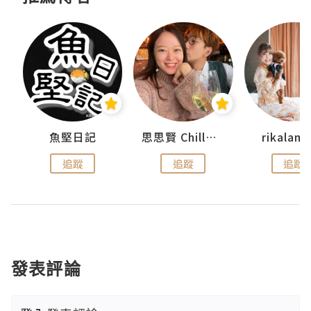
urnal
魚堅日記
思思賢 ChillMyBabe
rikala
追蹤
追蹤
追蹤
發表評論