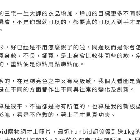
的三宅一生大師的衣品增加，增加的目標更多不同
機會，不是你想就可以的，都要真的可以入到手才
。
衫，好已經是不用怎麼說了的啦，問題反而是你會
寬身款，不長，卻寬，是上身會比較休閒些的款，
的，重點便是你點用點睇點配。
系的，在足夠亮色之中又有高級感，我個人看圖是
是在不同的方面都作出不同與往常的變化及創新。
算是很平，不過卻是物有所值的，也算是我的新板
衫嘛，看是不作數的，著上了才見真功夫。
bid購物網才上照片，最近Funbid都係簽到送1k
生大師的咁輕的衫，1kg的免運卷已經夠晒運一件