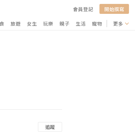
會員登記
開始撰寫
食
旅遊
女生
玩樂
親子
生活
寵物
行山
更多
打卡
追蹤