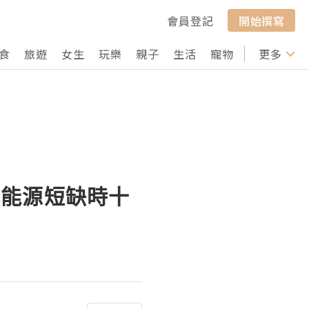
會員登記
開始撰寫
食
旅遊
女生
玩樂
親子
生活
寵物
行山
更多
打卡
？能源短缺時十