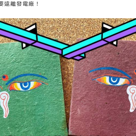
要遠離發電廠！