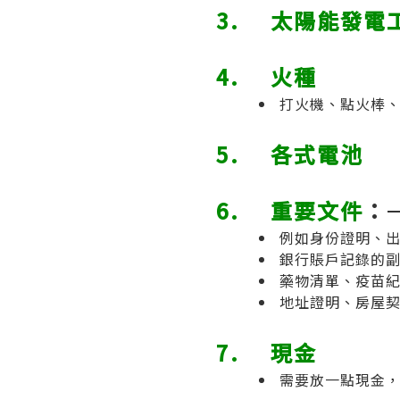
3. 太陽能發電
4. 火種
打火機、點火棒
5.
各式電池
6.
重要文件
：
例如身份證明、
銀行賬戶記錄的
藥物清單、疫苗
地址證明、房屋契
7. 現金
需要放一點現金