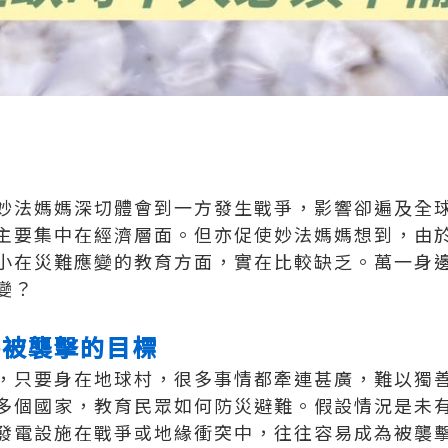
妙法媽媽深切體會到一方發生戰爭，影響卻遍及全
主要集中在經濟層面。但亦促使妙法媽媽想到，由
小在災難應變的教育方面，實在比較缺乏。萬一身
變？
為被襲擊的目標
，只要身在地球村，很多事情都牽連甚廣，難以獨
多個國家，教育民眾如何防災避難。假設情況是未
發電設施在戰爭或地緣衝突中，往往容易成為被襲