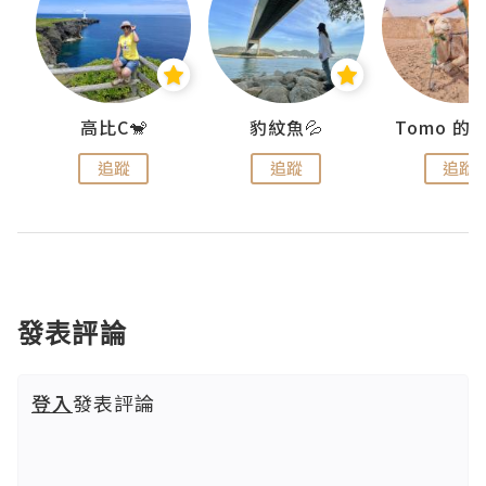
)
高比C🐒
豹紋魚💦
追蹤
追蹤
追蹤
發表評論
登入
發表評論