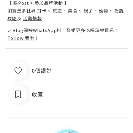
【 睇Post + 參加品牌活動 】
瀏覽更多社群
打卡
丶
旅遊
丶
美食
丶
親子
丶
寵物
丶
扮靚
攻略
及
活動情報
U Blog開咗WhatsApp啦！發掘更多吃喝玩樂資訊！
Follow 我哋
！
0個讚好
收藏