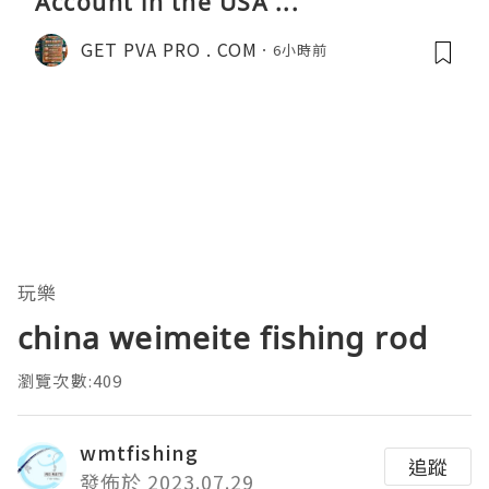
Account in the USA ...
GET PVA PRO . COM
6小時前
玩樂
china weimeite fishing rod
瀏覽次數:409
wmtfishing
追蹤
發佈於 2023.07.29