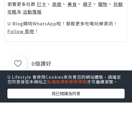
瀏覽更多社群
打卡
丶
旅遊
丶
美食
丶
親子
丶
寵物
丶
扮靚
攻略
及
活動情報
U Blog開咗WhatsApp啦！發掘更多吃喝玩樂資訊！
Follow 我哋
！
0個讚好
U Lifestyle 會使用Cookies來改善您的網站體驗，請確定
您同意接受本網站之
私隱政策和使用條款
才可繼續瀏覽。
收藏
我已閱讀及同意