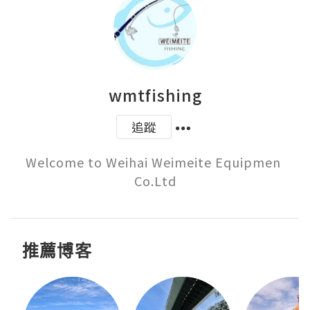
wmtfishing
追蹤
Welcome to Weihai Weimeite Equipmen 
Co.Ltd
推薦博客