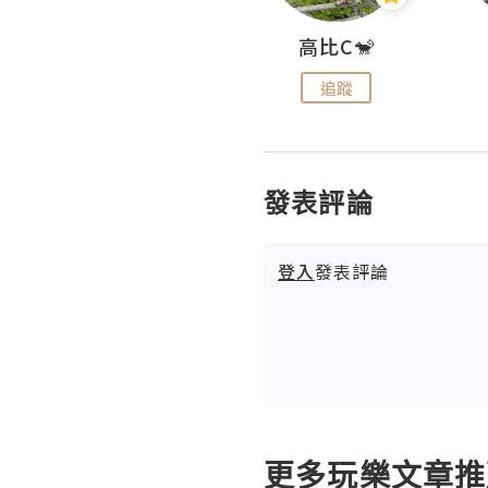
Nei Ho! 你好:)
高比C🐒
追蹤
追蹤
發表評論
登入
發表評論
更多玩樂文章推