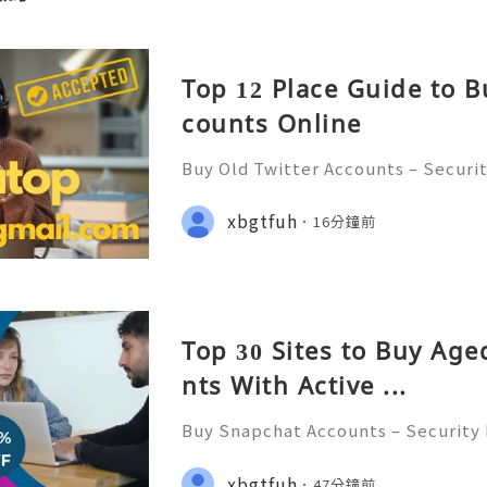
Top 12 Place Guide to B
counts Online
Buy Old Twitter Accounts – Securi
rns, and Safe Alternatives (Comple
TANT REPLY GUARANTEED ✨🔥⚡️🌐 ⚡
xbgtfuh
16分鐘前
vatop ⚡️📢👤🔔 Telegram Username
Top 30 Sites to Buy Ag
nts With Active ...
Buy Snapchat Accounts – Security
ns, and Safe Alternatives (Complet
TANT REPLY GUARANTEED ✨🔥⚡️🌐 ⚡
xbgtfuh
47分鐘前