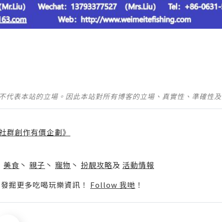
並不代表本站的立場。因此本站對所有博客的立場、真實性、準確性
社群創作有價企劃》
】
丶
美食
丶
親子
丶
寵物
丶
扮靚攻略
及
活動情報
p啦！發掘更多吃喝玩樂資訊！
Follow 我哋
！