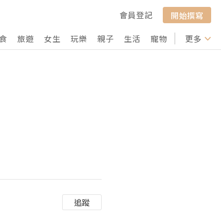
會員登記
開始撰寫
食
旅遊
女生
玩樂
親子
生活
寵物
行山
更多
打卡
追蹤