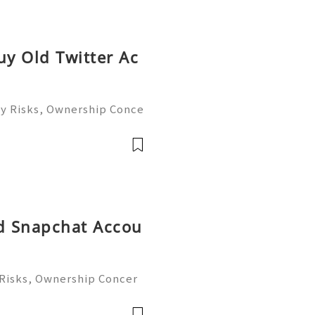
uy Old Twitter Ac
ty Risks, Ownership Conce
te Guide 2026) 🌐⚡️🔥✨ INS
️📱💬🚀 Telegram: @getp
: @get
ed Snapchat Accou
 Risks, Ownership Concer
e Guide 2026) 🌐⚡️🔥✨ INS
️📱💬🚀 Telegram: @getp