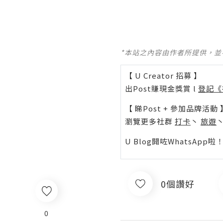
*本站之內容由作者所提供，
【 U Creator 招募 】
出Post賺現金獎賞 l
登記《
【 睇Post + 參加品牌活動 
瀏覽更多社群
打卡
丶
旅遊
U Blog開咗WhatsAp
0個讚好
0