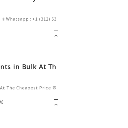
🔆Whatsapp : +1 (312) 53
am@gmail.com 💥🔆🔆🔆Fac
l : +1 (682) 474-9468
nts in Bulk At Th
 At The Cheapest Price 💬
! 📧 Email: usamarketit@
-8300 🚀 Telegram: @usa
鐘前
✅