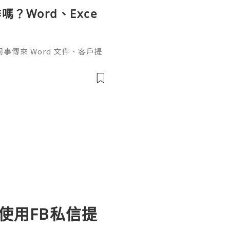
？Word、Exce
傳來 Word 文件、客戶提
rPoint，最後又要把資料整理成
式，處理起來比較零散。因此不
如何使用FB私信提