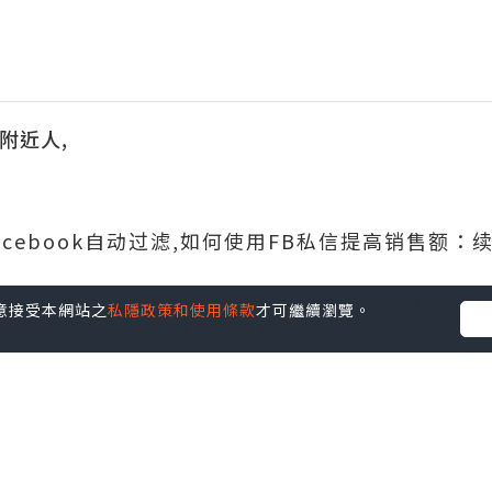
集附近人,
,Facebook自动过滤,如何使用FB私信提高销售额：
您一切安好。我们之前讨论过如何利用Faceboo
您同意接受本網站之
私隱政策和使用條款
才可繼續瀏覽。
话题，分享更多实用的技巧和策略。通过精心设计
潜在客户建立联系，增加转化率和销售额。让我们
常好用，界面简洁直观，工具齐全且功能强大。大