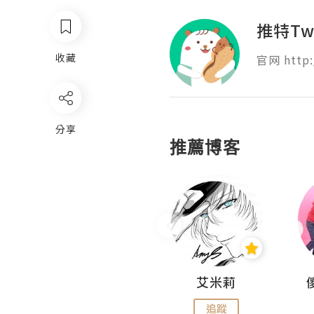
推特Tw
收藏
官网 http:
分享
推薦博客
Hahakelly的生活點滴
艾米莉
追蹤
追蹤