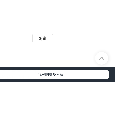
追蹤
续
k私信来提高销售额。今
我已閱讀及同意
的私信内容和有效的互动
继续深入探讨，共同提升
大提升了我的工作效率。