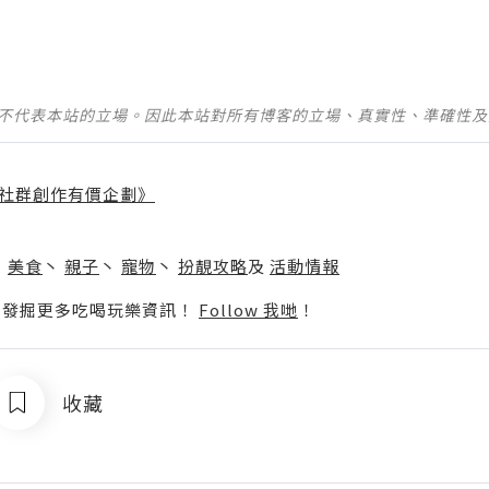
並不代表本站的立場。因此本站對所有博客的立場、真實性、準確性
社群創作有價企劃》
】
丶
美食
丶
親子
丶
寵物
丶
扮靚攻略
及
活動情報
p啦！發掘更多吃喝玩樂資訊！
Follow 我哋
！
收藏