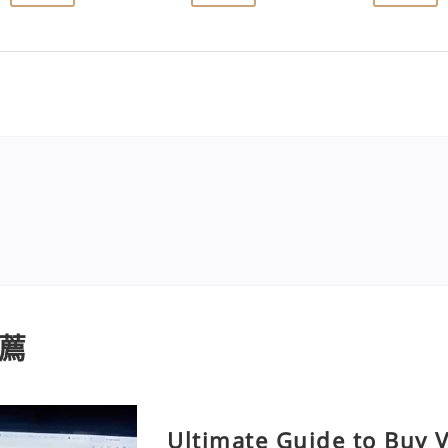
薦
Ultimate Guide to Buy V