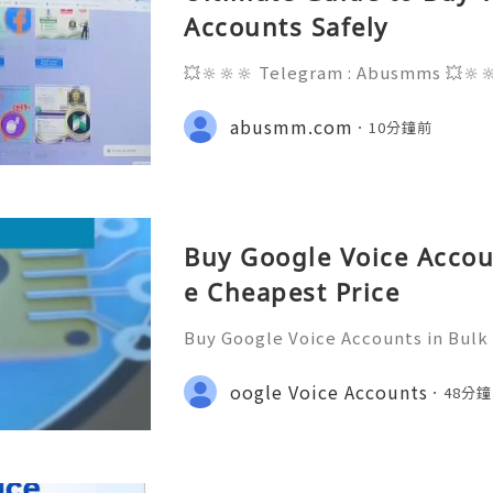
Accounts Safely
💥🔆🔆🔆 Telegram : Abusmms 💥🔆
3-8937 💥🔆🔆🔆 Email : abusmmte
ebook Page : Abusmm 💥🔆🔆🔆 Signa
abusmm.com
10分鐘前
Buy Google Voice Accou
e Cheapest Price
Buy Google Voice Accounts in Bulk
Need Assistance? We’re Here 24/7
gmail.com 💎 WhatsApp: +1(772)563
oogle Voice Accounts
48分
marketit 🎮 discord: usamarketit 