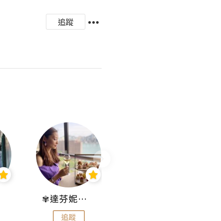
追蹤
✾達芬妮•愛孩子•愛生活✾
wendysugar享受生活gogogo
追蹤
追蹤