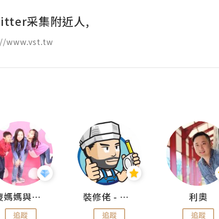
itter采集附近人,
//www.vst.tw
儍媽媽與兩隻小魔怪之家
裝修佬 - 香港一站式網上裝修平台
利奧
追蹤
追蹤
追蹤