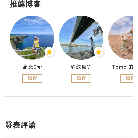
推薦博客
)
高比C🐒
豹紋魚💦
追蹤
追蹤
追蹤
發表評論