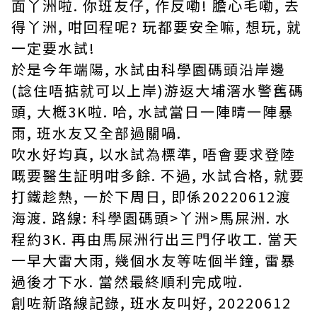
面丫洲啦. 你班友仔, 作反嘞! 膽心毛嘞, 去
得丫洲, 咁回程呢? 玩都要安全嘛, 想玩, 就
一定要水試!
於是今年端陽, 水試由科學園碼頭沿岸邊
(諗住唔掂就可以上岸)游返大埔滘水警舊碼
頭, 大槪3K啦. 哈, 水試當日一陣晴一陣暴
雨, 班水友又全部過關喎.
吹水好均真, 以水試為標準, 唔會要求登陸
嘅要醫生証明咁多餘. 不過, 水試合格, 就要
打鐵趁熱, 一於下周日, 即係20220612渡
海渡. 路線: 科學園碼頭>丫洲>馬屎洲. 水
程約3K. 再由馬屎洲行出三門仔收工. 當天
一早大雷大雨, 幾個水友等咗個半鐘, 雷暴
過後才下水. 當然最終順利完成啦.
創咗新路線記錄, 班水友叫好, 20220612