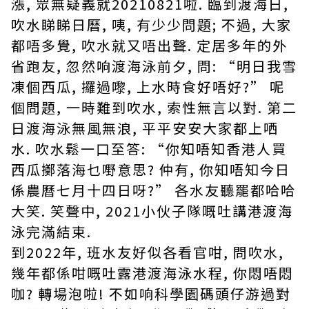
漲, 眾無疑義就20210821啦. 臨到渡海日,
吹水睇睇日曆, 咦, 有少少問題; 不過, 大家
都唔多覺, 吹水就又唔出聲. 定居多年的外
省跑友, 忽然响渡海泳前夕, 問: “明日我雪
凍個西瓜, 攞過嚟, 上水時食好唔好?” 呢
個問題, 一時難到吹水, 索性無言以對. 第二
日渡海泳無風無浪, 平平安安大家都上哂
水. 吹水鬆一口至答: “你知唔知香港人買
西瓜擲落海乜嘢意思? 仲有, 你知唔知今日
係農曆七月十四日呀?” 各水友聽罷都哈哈
大笑. 笑聲中, 2021小伙子隊嘅吐講港渡海
泳完滿結束.
到2022年, 班水友好似各看官咁, 問吹水,
幾年都係咁嘅吐露港渡海泳水程, 你悶唔悶
咖? 轉場泡啦! 不如响科學園碼頭仔游過對