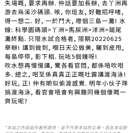
失場嘅, 要求再辦. 仲話要加長辦, 去丫洲再
游去烏溪沙碼頭. 唉, 你班友, 好難招呼啫,
得一想二. 好, 一於鬥大, 嚟個三島一灘! 水
線: 科學園碼頭>丫洲>馬屎洲>洋洲>龍尾
灘終點. 只限水試合格者, 限期20220625
舉辦! 講到做到, 嗰日天公做美, 曬到皮甩,
每島停停, 影下相. 玩咗5個鐘呀!
吹水想再慢慢講, 驚各看官悶, 都係唔吹咁
多. 總之, 咁至係真真正正嘅吐露講渡海泳!
好玩, 正! 仲有啲似偷渡感覺. 明年小伙子隊
搞渡海泳, 看官會唔會有興趣同幾個傻嘅一
齊玩呢?
*本站之內容由作者所提供，並不代表本站的立場。因此本站對