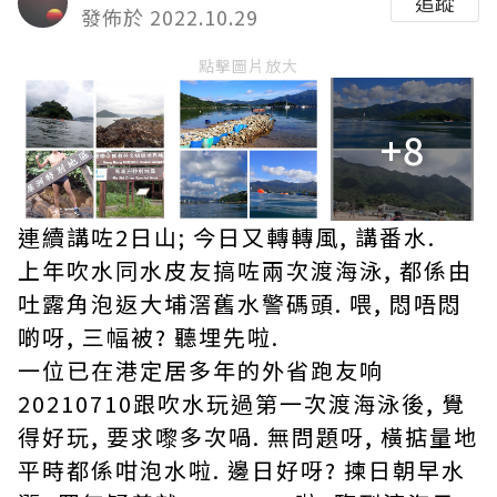
追蹤
發佈於 2022.10.29
點擊圖片放大
+8
連續講咗2日山; 今日又轉轉風, 講番水.
上年吹水同水皮友搞咗兩次渡海泳, 都係由
吐露角泡返大埔滘舊水警碼頭. 喂, 悶唔悶
啲呀, 三幅被? 聽埋先啦.
一位已在港定居多年的外省跑友响
20210710跟吹水玩過第一次渡海泳後, 覺
得好玩, 要求嚟多次喎. 無問題呀, 橫掂量地
平時都係咁泡水啦. 邊日好呀? 揀日朝早水