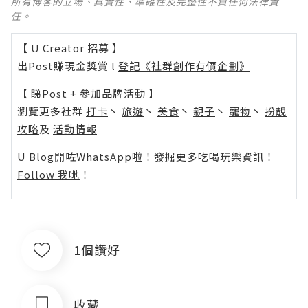
所有博客的立場、真實性、準確性及完整性不負任何法律責
任。
【 U Creator 招募 】
出Post賺現金獎賞 l
登記《社群創作有價企劃》
【 睇Post + 參加品牌活動 】
瀏覽更多社群
打卡
丶
旅遊
丶
美食
丶
親子
丶
寵物
丶
扮靚
攻略
及
活動情報
U Blog開咗WhatsApp啦！發掘更多吃喝玩樂資訊！
Follow 我哋
！
1個讚好
收藏