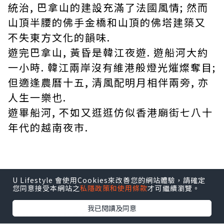
統治, 巴拿山的建設充滿了法國風情; 然而
山頂半腰的佛手金橋和山頂的佛塔建築又
不失東方文化的韻味.
遊完巴拿山, 黃昏是韓江夜遊. 遊船河大約
一小時. 韓江兩岸沒有維港般燈光熣燦奪目;
但適逢農曆十五, 清風配明月相伴兩旁, 亦
人生一樂也.
遊畢船河, 不如又逛逛仿似香港廟街七八十
年代的越南夜市.
*本站之內容由作者所提供，並不代表本站的立場。因此本站對
U Lifestyle 會使用Cookies來改善您的網站體驗，請確定
所有博客的立場、真實性、準確性及完整性不負任何法律責
您同意接受本網站之
私隱政策和使用條款
才可繼續瀏覽。
任。
我已閱讀及同意
【 U Creator 招募 】