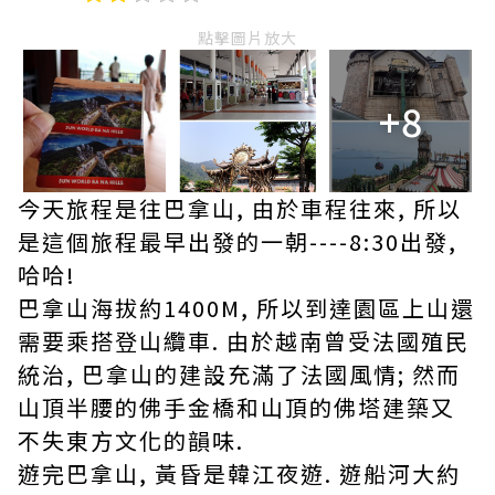
點擊圖片放大
+8
今天旅程是往巴拿山, 由於車程往來, 所以
是這個旅程最早出發的一朝----8:30出發,
哈哈!
巴拿山海拔約1400M, 所以到達園區上山還
需要乘搭登山纜車. 由於越南曾受法國殖民
統治, 巴拿山的建設充滿了法國風情; 然而
山頂半腰的佛手金橋和山頂的佛塔建築又
不失東方文化的韻味.
遊完巴拿山, 黃昏是韓江夜遊. 遊船河大約