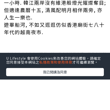
一小時. 韓江兩岸沒有維港般燈光熣燦奪目;
但適逢農曆十五, 清風配明月相伴兩旁, 亦
人生一樂也.
遊畢船河, 不如又逛逛仿似香港廟街七八十
年代的越南夜市.
*本站之內容由作者所提供，並不代表本站的立場。因此本站對
U Lifestyle 會使用Cookies來改善您的網站體驗，請確定
所有博客的立場、真實性、準確性及完整性不負任何法律責
您同意接受本網站之
私隱政策和使用條款
才可繼續瀏覽。
任。
我已閱讀及同意
【 U Creator 招募 】
出Post賺現金獎賞 l
登記《社群創作有價企劃》
【 睇Post + 參加品牌活動 】
瀏覽更多社群
打卡
丶
旅遊
丶
美食
丶
親子
丶
寵物
丶
扮靚
攻略
及
活動情報