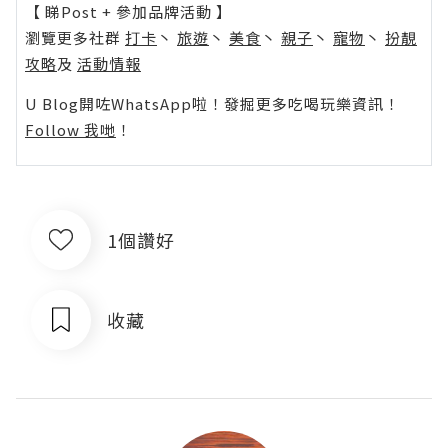
【 睇Post + 參加品牌活動 】
瀏覽更多社群
打卡
丶
旅遊
丶
美食
丶
親子
丶
寵物
丶
扮靚
攻略
及
活動情報
U Blog開咗WhatsApp啦！發掘更多吃喝玩樂資訊！
Follow 我哋
！
1個讚好
收藏