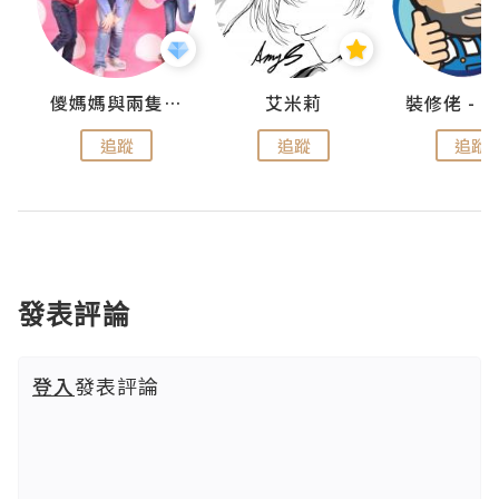
點滴
儍媽媽與兩隻小魔怪之家
艾米莉
追蹤
追蹤
追蹤
發表評論
登入
發表評論