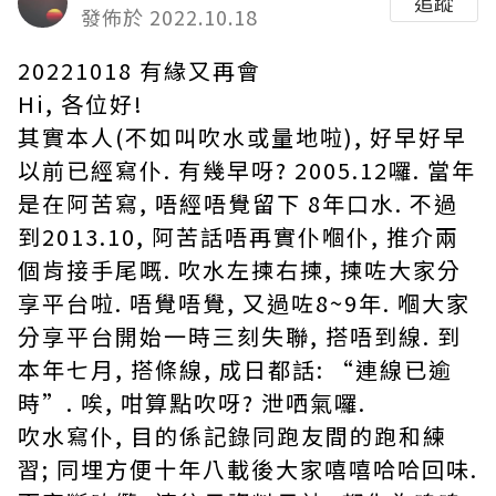
追蹤
發佈於 2022.10.18
20221018 有緣又再會
Hi, 各位好!
其實本人(不如叫吹水或量地啦), 好早好早
以前已經寫仆. 有幾早呀? 2005.12囉. 當年
是在阿苦寫, 唔經唔覺留下 8年口水. 不過
到2013.10, 阿苦話唔再實仆嗰仆, 推介兩
個肯接手尾嘅. 吹水左揀右揀, 揀咗大家分
享平台啦. 唔覺唔覺, 又過咗8~9年. 嗰大家
分享平台開始一時三刻失聯, 搭唔到線. 到
本年七月, 搭條線, 成日都話: “連線已逾
時”. 唉, 咁算點吹呀? 泄哂氣囉.
吹水寫仆, 目的係記錄同跑友間的跑和練
習; 同埋方便十年八載後大家嘻嘻哈哈回味.