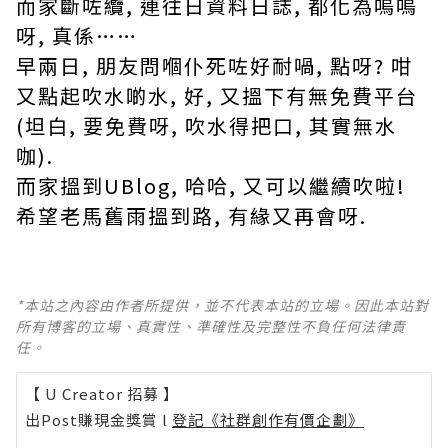
而家斷咗纜, 連往日資料日誌, 都化為嗚嗚
呀, 真係……
早兩日, 朋友問嗰仆死咗好耐喎, 點呀? 咁
又點起吹水啲水, 好, 又搵下有無免費平台
(坦白, 要免費呀, 吹水得把口, 其實無水
咖).
而家搵到UBlog, 哈哈, 又可以繼續吹啦!
希望老馬舊雨搵到路, 有緣又再會呀.
*本站之內容由作者所提供，並不代表本站的立場。因此本站對
所有博客的立場、真實性、準確性及完整性不負任何法律責
任。
【 U Creator 招募 】
出Post賺現金獎賞 l
登記《社群創作有價企劃》