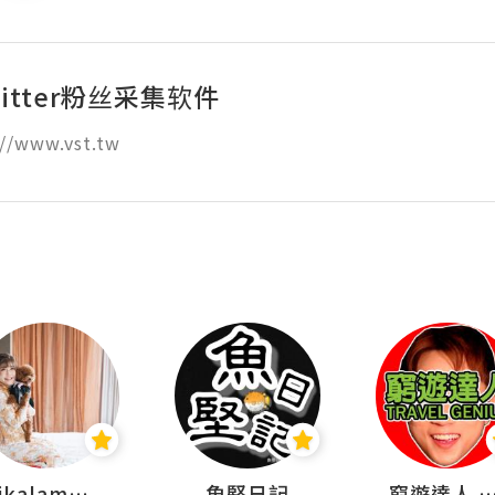
itter粉丝采集软件
//www.vst.tw
rikalammm
魚堅日記
窮遊達人 Mr.TravelGe