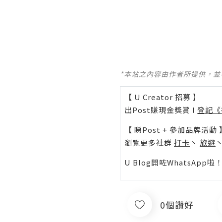
*本站之內容由作者所提供，
【 U Creator 招募 】
出Post賺現金獎賞 l
登記《
【 睇Post + 參加品牌活動 
瀏覽更多社群
打卡
丶
旅遊
U Blog開咗WhatsAp
0個讚好