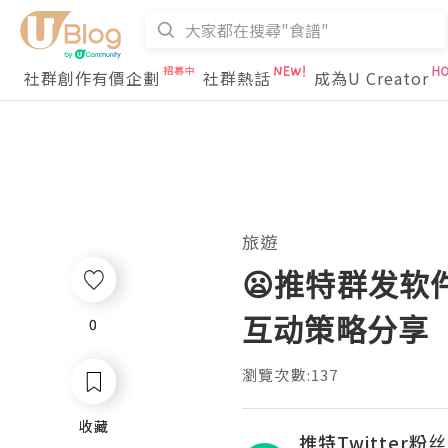
社群創作有價企劃
社群熱話
成為U Creator
旅遊
😦推特群发软
互动策略分享
0
0
瀏覽次數:137
收藏
收藏
推特Twitter