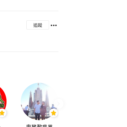
追蹤
nius
曳豬歎世界
Koalascities (^O^)! @ UTravel