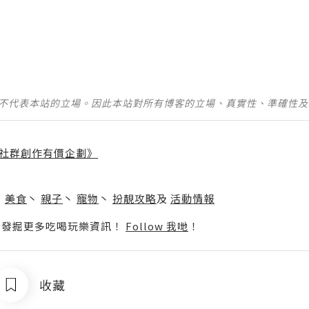
並不代表本站的立場。因此本站對所有博客的立場、真實性、準確性
社群創作有價企劃》
】
丶
美食
丶
親子
丶
寵物
丶
扮靚攻略
及
活動情報
p啦！發掘更多吃喝玩樂資訊！
Follow 我哋
！
收藏